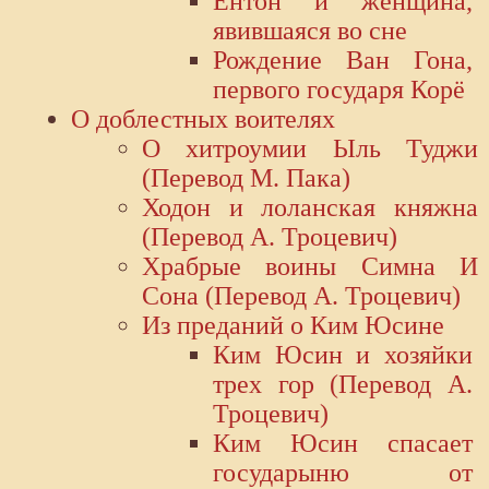
Ёнтон и женщина,
явившаяся во сне
Рождение Ван Гона,
первого государя Корё
О доблестных воителях
О хитроумии Ыль Туджи
(Перевод М. Пака)
Ходон и лоланская княжна
(Перевод А. Троцевич)
Храбрые воины Симна И
Сона (Перевод А. Троцевич)
Из преданий о Ким Юсине
Ким Юсин и хозяйки
трех гор (Перевод А.
Троцевич)
Ким Юсин спасает
государыню от