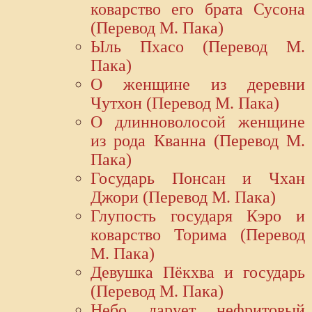
коварство его брата Сусона
(Перевод М. Пака)
Ыль Пхасо (Перевод М.
Пака)
О женщине из деревни
Чутхон (Перевод М. Пака)
О длинноволосой женщине
из рода Кванна (Перевод М.
Пака)
Государь Понсан и Чхан
Джори (Перевод М. Пака)
Глупость государя Кэро и
коварство Торима (Перевод
М. Пака)
Девушка Пёкхва и государь
(Перевод М. Пака)
Небо дарует нефритовый