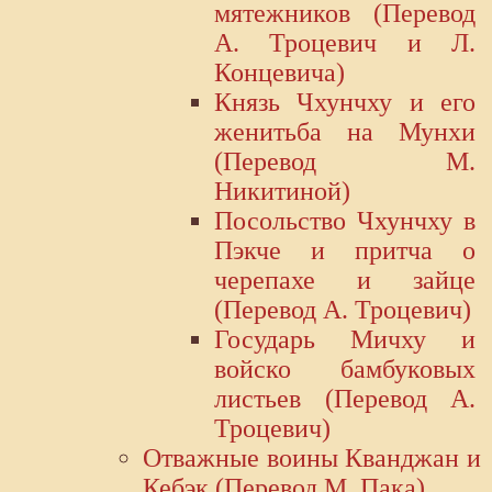
мятежников (Перевод
А. Троцевич и Л.
Концевича)
Князь Чхунчху и его
женитьба на Мунхи
(Перевод М.
Никитиной)
Посольство Чхунчху в
Пэкче и притча о
черепахе и зайце
(Перевод А. Троцевич)
Государь Мичху и
войско бамбуковых
листьев (Перевод А.
Троцевич)
Отважные воины Кванджан и
Кебэк (Перевод М. Пака)