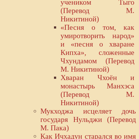
учеником Тыго
(Перевод М.
Никитиной)
«Песня о том, как
умиротворить народ»
и «песня о хваране
Кипха», сложенные
Чхундамом (Перевод
М. Никитиной)
Хваран Чхоён и
монастырь Манхэса
(Перевод М.
Никитиной)
Мукходжа исцеляет дочь
государя Нульджи (Перевод
М. Пака)
Как Ичхадун старался во имя