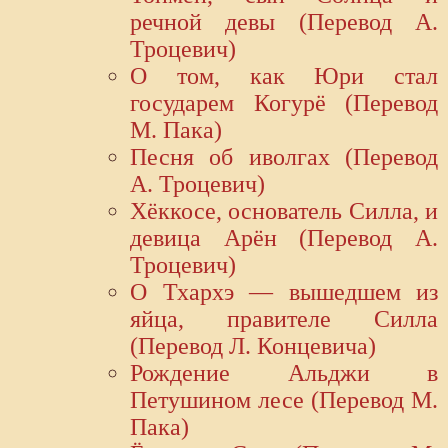
речной девы (Перевод А.
Троцевич)
О том, как Юри стал
государем Когурё (Перевод
М. Пака)
Песня об иволгах (Перевод
А. Троцевич)
Хёккосе, основатель Силла, и
девица Арён (Перевод А.
Троцевич)
О Тхархэ — вышедшем из
яйца, правителе Силла
(Перевод Л. Концевича)
Рождение Альджи в
Петушином лесе (Перевод М.
Пака)