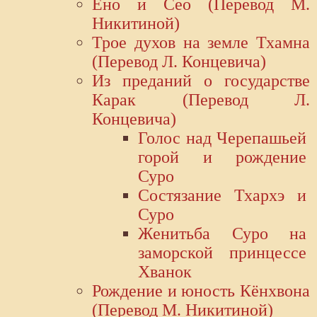
Ёно и Ceo (Перевод М.
Никитиной)
Трое духов на земле Тхамна
(Перевод Л. Концевича)
Из преданий о государстве
Карак (Перевод Л.
Концевича)
Голос над Черепашьей
горой и рождение
Суро
Cостязание Тхархэ и
Суро
Женитьба Суро на
заморской принцессе
Хванок
Рождение и юность Кёнхвона
(Перевод М. Никитиной)