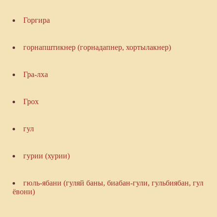
Горгира
горнапштикнер (горнадапнер, хортылакнер)
Гра-лха
Грох
гул
гурии (хурии)
гюль-ябани (гуляй баны, биабан-гули, гульбиябан, гул
ёвони)