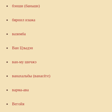
бэнши (баньши)
бярнил изажа
вазимба
Ван Цзыдэн
ван-му шичжэ
ванахальбы (ванасёге)
варма-ава
Вегойя