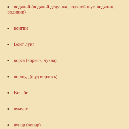
водяной (водяной дедушка, водяной шут, водяник,
водивик)
вонгви
Вонт-лунг
ворса (ворысь, чукла)
воршуд (шуд вордись)
Вочаби
вумурт
вупар (вопар)