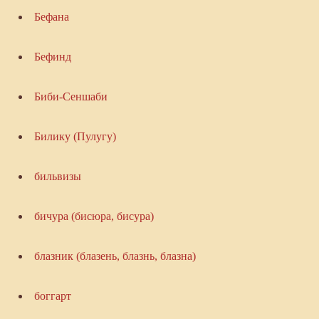
Бефана
Бефинд
Биби-Сеншаби
Билику (Пулугу)
бильвизы
бичура (бисюра, бисура)
блазник (блазень, блазнь, блазна)
боггарт