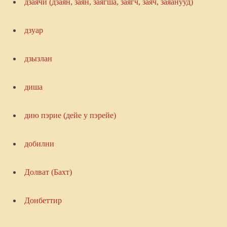
дзаячи (дзаян, заян, заягша, заягч, заяч, заяанууд)
дзуар
дзызлан
диша
дию пэрие (дейе у пэрейе)
добилни
Долват (Бахт)
Донбеттир