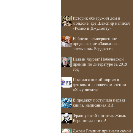
Историк обнаружил дом в
Лондоне, где Шекспир написал
«Ромео и Джульетту»
Найдено незавершенное
продолжение «Заводного
апельсина» Берджесса
Назван лауреат Нобелевской
премии по литературе за 2019
год
Появился новый портал о
детском и юношеском чтении
«Хочу читать»
В продажу поступила первая
книга, написанная ИИ
Французский писатель Жюль
Верн писал стихи!
Джоан Роулинг признали самой