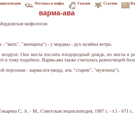
циклопедия
Легенды и мифы
Сказки
Ссылки
Ка
варма-ава
Мордовская мифология
ва - "мать", "женщина") - у мордвы - дух-хозяйка ветра.
в воздухе. Она могла послать плодородный дождь, но могла и р
еб и тому подобное. Варма-ава также считалась разносчицей бол
 персонаж - варма-атя (морд. атя, "старик", "мужчина").
арева С. А. - М., Советская энциклопедия, 1987 г. - т.1 - 671 с.