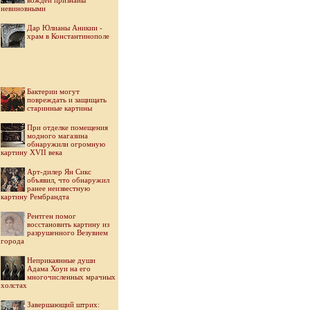
вождей признаны
невиновными
Дар Юлианы Аникии -
храм в Константинополе
Бактерии могут
повреждать и защищать
старинные картины
При отделке помещения
модного магазина
обнаружили огромную
картину XVII века
Арт-дилер Ян Сикс
объявил, что обнаружил
ранее неизвестную
картину Рембрандта
Рентген помог
восстановить картину из
разрушенного Везувием
города
Неприкаянные души
Адама Хоуи на его
многочисленных мрачных
холстах
Завершающий штрих: