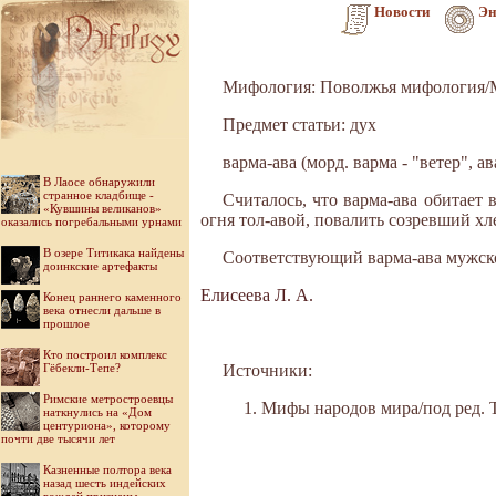
Новости
Эн
Мифология: Поволжья мифология/
Предмет статьи: дух
варма-ава (морд. варма - "ветер", а
В Лаосе обнаружили
странное кладбище -
Считалось, что варма-ава обитает 
«Кувшины великанов»
огня тол-авой, повалить созревший хл
оказались погребальными урнами
В озере Титикака найдены
Соответствующий варма-ава мужской
доинкские артефакты
Елисеева Л. А.
Конец раннего каменного
века отнесли дальше в
прошлое
Кто построил комплекс
Гёбекли-Тепе?
Источники:
Римские метростроевцы
Мифы народов мира/под ред. Ток
наткнулись на «Дом
центуриона», которому
почти две тысячи лет
Казненные полтора века
назад шесть индейских