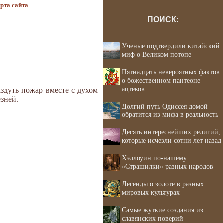
рта сайта
ПОИСК:
Ученые подтвердили китайский
миф о Великом потопе
Пятнадцать невероятных фактов
о божественном пантеоне
ацтеков
аздуть пожар вместе с духом
езней.
Долгий путь Одиссея домой
обратится из мифа в реальность
Десять интереснейших религий,
которые исчезли сотни лет назад
Хэллоуин по-нашему
«Страшилки» разных народов
Легенды о золоте в разных
мировых культурах
Самые жуткие создания из
славянских поверий