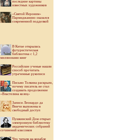
последние картины
известных художников
«Святой Иероним»
Пармиджанино оказался
современной подделкой
В Китае открылась
футуристическая
библиотека с 1,2
миллионами книг
Российские ученые нашли
способ прочитать
утраченные рукописи
Письмо Толкина раскрыло,
почему писатель не стал
создавать продолжение
«Властелина колец»
Записи Леонардо да
Винчи выложены в
свободный доступ
Пушкинский Дом открыл
электронную библиотеку
академических собраний
сочинений классиков
Что читали на корабле