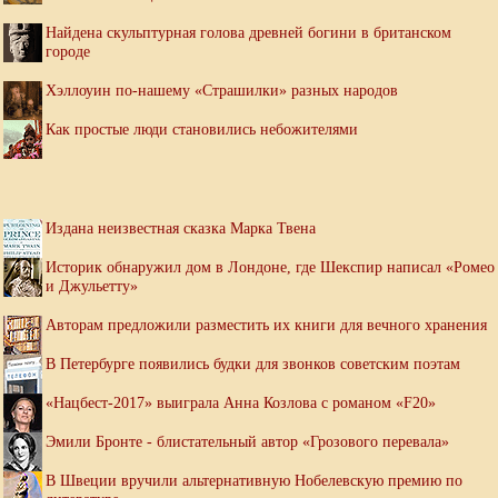
Найдена скульптурная голова древней богини в британском
городе
Хэллоуин по-нашему «Страшилки» разных народов
Как простые люди становились небожителями
Издана неизвестная сказка Марка Твена
Историк обнаружил дом в Лондоне, где Шекспир написал «Ромео
и Джульетту»
Авторам предложили разместить их книги для вечного хранения
В Петербурге появились будки для звонков советским поэтам
«Нацбест-2017» выиграла Анна Козлова с романом «F20»
Эмили Бронте - блистательный автор «Грозового перевала»
В Швеции вручили альтернативную Нобелевскую премию по