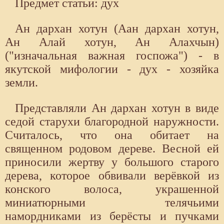
Предмет статьи: дух
Ан дархан хотун (Аан дархан хотун,
Ан Алай хотун, Ан Алахчын)
("изначальная важная госпожа") - в
якутской мифологии - дух - хозяйка
земли.
Представляли Ан дархан хотун в виде
седой старухи благородной наружности.
Считалось, что она обитает на
священном родовом дереве. Весной ей
приносили жертву у большого старого
дерева, которое обвивали верёвкой из
конского волоса, украшенной
миниатюрными телячьими
намордниками из берёсты и пучками