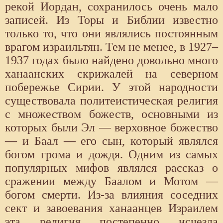
рекой Иордан, сохранилось очень мало
записей. Из Торы и Библии известно
только то, что они являлись постоянным
врагом израильтян. Тем не менее, в 1927–
1937 годах было найдено довольно много
ханаанских скрижалей на северном
побережье Сирии. У этой народности
существовала политеистическая религия
с множеством божеств, основными из
которых были Эл — верховное божество
— и Баал — его сын, который являлся
богом грома и дождя. Одним из самых
популярных мифов являлся рассказ о
сражении между Баалом и Мотом —
богом смерти. Из-за влияния соседних
сект и завоевания ханаанцев Израилем
эта религия постепенно исчезла