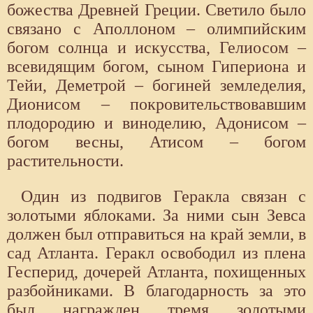
божества Древней Греции. Светило было
связано с Аполлоном – олимпийским
богом солнца и искусства, Гелиосом –
всевидящим богом, сыном Гипериона и
Тейи, Деметрой – богиней земледелия,
Дионисом – покровительствовавшим
плодородию и виноделию, Адонисом –
богом весны, Атисом – богом
растительности.
Один из подвигов Геракла связан с
золотыми яблоками. За ними сын Зевса
должен был отправиться на край земли, в
сад Атланта. Геракл освободил из плена
Гесперид, дочерей Атланта, похищенных
разбойниками. В благодарность за это
был награжден тремя золотыми