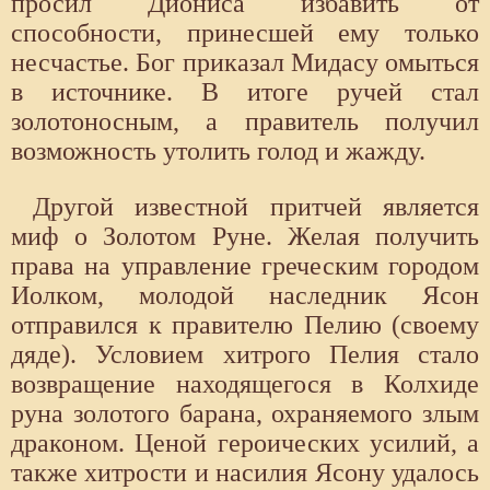
просил Диониса избавить от
способности, принесшей ему только
несчастье. Бог приказал Мидасу омыться
в источнике. В итоге ручей стал
золотоносным, а правитель получил
возможность утолить голод и жажду.
Другой известной притчей является
миф о Золотом Руне. Желая получить
права на управление греческим городом
Иолком, молодой наследник Ясон
отправился к правителю Пелию (своему
дяде). Условием хитрого Пелия стало
возвращение находящегося в Колхиде
руна золотого барана, охраняемого злым
драконом. Ценой героических усилий, а
также хитрости и насилия Ясону удалось