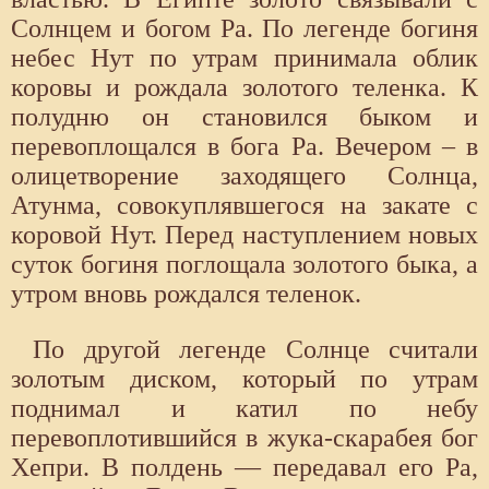
Солнцем и богом Ра. По легенде богиня
небес Нут по утрам принимала облик
коровы и рождала золотого теленка. К
полудню он становился быком и
перевоплощался в бога Ра. Вечером – в
олицетворение заходящего Солнца,
Атунма, совокуплявшегося на закате с
коровой Нут. Перед наступлением новых
суток богиня поглощала золотого быка, а
утром вновь рождался теленок.
По другой легенде Солнце считали
золотым диском, который по утрам
поднимал и катил по небу
перевоплотившийся в жука-скарабея бог
Хепри. В полдень — передавал его Ра,