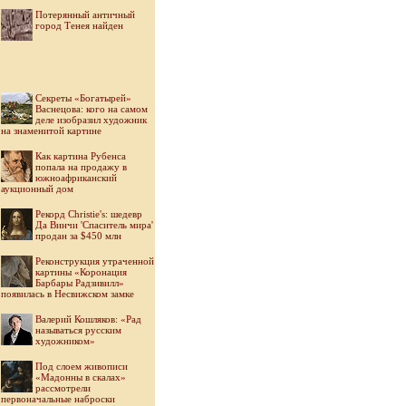
Потерянный античный
город Тенея найден
Секреты «Богатырей»
Васнецова: кого на самом
деле изобразил художник
на знаменитой картине
Как картина Рубенса
попала на продажу в
южноафриканский
аукционный дом
Рекорд Christie's: шедевр
Да Винчи 'Спаситель мира'
продан за $450 млн
Реконструкция утраченной
картины «Коронация
Барбары Радзивилл»
появилась в Несвижском замке
Валерий Кошляков: «Рад
называться русским
художником»
Под слоем живописи
«Мадонны в скалах»
рассмотрели
первоначальные наброски