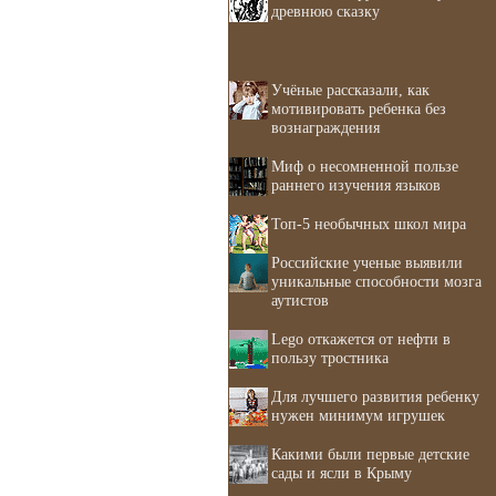
древнюю сказку
Учёные рассказали, как
мотивировать ребенка без
вознаграждения
Миф о несомненной пользе
раннего изучения языков
Топ-5 необычных школ мира
Российские ученые выявили
уникальные способности мозга
аутистов
Lego откажется от нефти в
пользу тростника
Для лучшего развития ребенку
нужен минимум игрушек
Какими были первые детские
сады и ясли в Крыму