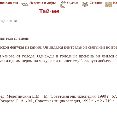
циклопедия
Легенды и мифы
Сказки
Ссылки
Ка
Тай-ме
мифология
ровитель племени.
еской фигуры из камня. Он являлся центральной святыней во вр
я кайова от голода. Однажды в голодные времена он явился 
рьев и одним пером на макушке и принес ему большую добычу.
д. Мелетинский Е.М. - М.: Советская энциклопедия, 1990 г.- 672
арева С. А. - М., Советская энциклопедия, 1992 г. - т.2 - 719 с.