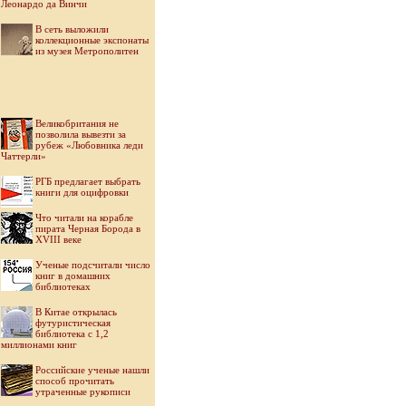
Леонардо да Винчи
В сеть выложили
коллекционные экспонаты
из музея Метрополитен
Великобритания не
позволила вывезти за
рубеж «Любовника леди
Чаттерли»
РГБ предлагает выбрать
книги для оцифровки
Что читали на корабле
пирата Черная Борода в
XVIII веке
Ученые подсчитали число
книг в домашних
библиотеках
В Китае открылась
футуристическая
библиотека с 1,2
миллионами книг
Российские ученые нашли
способ прочитать
утраченные рукописи