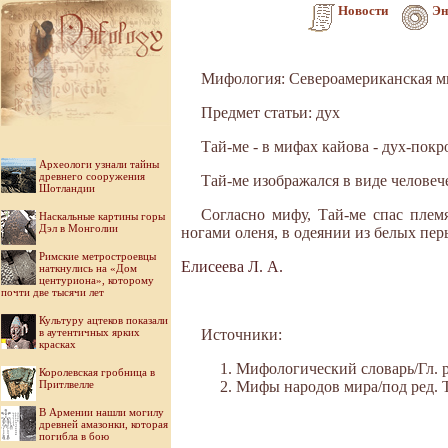
Новости
Эн
Мифология: Североамериканская 
Предмет статьи: дух
Тай-ме - в мифах кайова - дух-пок
Археологи узнали тайны
древнего сооружения
Тай-ме изображался в виде человеч
Шотландии
Согласно мифу, Тай-ме спас плем
Наскальные картины горы
Дэл в Монголии
ногами оленя, в одеянии из белых пе
Римские метростроевцы
Елисеева Л. А.
наткнулись на «Дом
центуриона», которому
почти две тысячи лет
Культуру ацтеков показали
в аутентичных ярких
Источники:
красках
Мифологический словарь/Гл. ре
Королевская гробница в
Притлвелле
Мифы народов мира/под ред. Ток
В Армении нашли могилу
древней амазонки, которая
погибла в бою