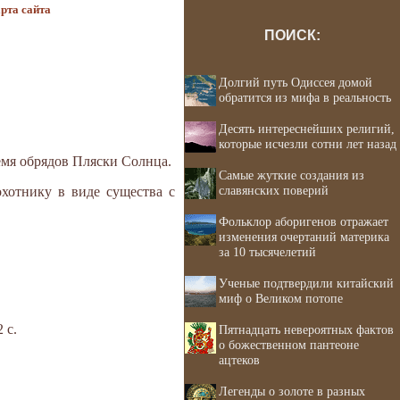
рта сайта
ПОИСК:
Долгий путь Одиссея домой
обратится из мифа в реальность
Десять интереснейших религий,
которые исчезли сотни лет назад
емя обрядов Пляски Солнца.
Самые жуткие создания из
славянских поверий
охотнику в виде существа с
Фольклор аборигенов отражает
изменения очертаний материка
за 10 тысячелетий
Ученые подтвердили китайский
миф о Великом потопе
 с.
Пятнадцать невероятных фактов
о божественном пантеоне
ацтеков
Легенды о золоте в разных