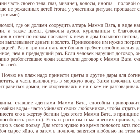
ини часть своего тела: глаз, мизинец, волосы, иногда – половой 
еще не рожденных детей (тогда у участника ритуала пропадает
мертвыми).
 домой, где он должен соорудить алтарь Мамми Вата, в виде на
ни, а также цветы, флаконы духов, курильницы с благовон
гиня в ответ по ночам посылает к нему в дом большого питона
он выплевывает деньги и золото. Принесенное им нужно потратит
рцией. Раз в три или пять лет богиня требует возобновления д
енное, чем в предыдущий раз. Если человек нарушит договор, о
запно разбогатевшие люди заключили договор с Мамми Вата, сч
богачей.
 Ночью на пляж надо принести цветы и другие дары для богини
лотить, а часть выплюнуть в морскую воду. Затем изложить св
отправиться домой, не оборачиваясь и ни с кем не разговаривая
нщины, ставшие адептами Мамми Вата, способны приворожит
Хозяйки воды» часто убивают своих любовников, чтобы отдать 
ринести его в жертву богини (для этого Мамми Вата, в принцип
пособность рожать). Есть и рассказы о магических приемах, 
цию в свою пользу. Для этого нужно во время полового акта по
оя сырое яйцо, а затем в полночь заняться любовью на этом м