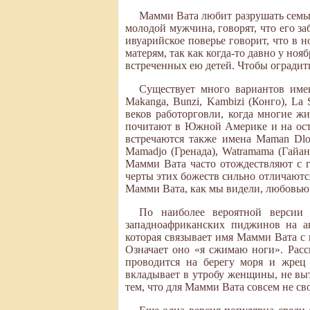
Мамми Вата любит разрушать семьи,
молодой мужчина, говорят, что его з
ивуарийское поверье говорит, что в 
матерям, так как когда-то давно у но
встреченных ею детей. Чтобы оградить
Существует много вариантов имен
Makanga, Bunzi, Kambizi (Конго), La
веков работорговли, когда многие ж
почитают в Южной Америке и на остр
встречаются также имена Maman Dlo
Mamadjo (Гренада), Watramama (Гайана
Мамми Вата часто отождествляют с г
черты этих божеств сильно отличаютс
Мамми Вата, как мы видели, любовью 
По наиболее вероятной версии
западноафриканских пиджинов на ан
которая связывает имя Мамми Вата с 
Означает оно «я сжимаю ноги». Рас
проводится на берегу моря и жрец 
вкладывает в утробу женщины, не выт
тем, что для Мамми Вата совсем не с