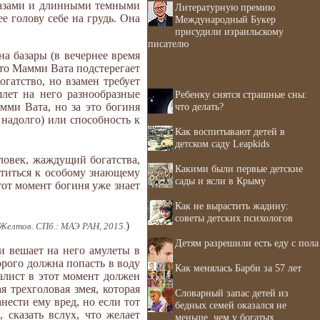
лазами и длинными темными
Литературную премию
е голову себе на грудь. Она
Международный Букер
присудили израильскому
писателю
а базары (в вечернее время
что Мамми Вата подстерегает
гатство, но взамен требует
лет на него разнообразные
Ребенку снятся страшные сны:
мми Вата, но за это богиня
что делать?
надолго) или способность к
Как воспитывают детей в
детском саду Leapkids
ловек, жаждущий богатства,
Какими были первые детские
атиться к особому знающему
сады и ясли в Крыму
этот момент богиня уже знает
Как не вырастить жадину:
советы детских психологов
)
 Желтов. СПб.: МАЭ РАН, 2015.
Детям разрешили есть еду с пола
и вешает на него амулеты в
орого должна попасть в воду
Как менялась Барби за 57 лет
алист в этот момент должен
я трехголовая змея, которая
Словарный запас детей из
нести ему вред, но если тот
бедных семей оказался не
 сказать вслух, что желает
меньше, чем у богатых