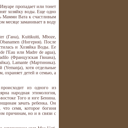
’Ивуаре пропадает или тонет
инят хозяйку воды. Еще одно
сть Мамми Вата к счастливым
том месяце заманивает в воду
.
(Гана), Kuitikuiti, Mboze,
 Obanamen (Нигерия). После
стилась и Хозяйка Воды. Ее
 l'Eau или Madre de agua),
ilo (Французская Гвиана),
айка), Lamante (Мартиника).
 (Yemanja), хотя отдельные
 охраняет детей и семью, а
происходит из одного из
ярна народная этимология,
-востоке Того и юге Бенина.
нщинам зачать ребенка. Он
 что семя, которое богиня
им причинам, но и в связи с