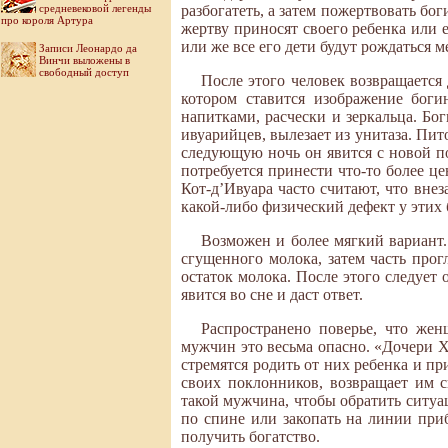
разбогатеть, а затем пожертвовать бог
средневековой легенды
про короля Артура
жертву приносят своего ребенка или 
или же все его дети будут рождаться 
Записи Леонардо да
Винчи выложены в
свободный доступ
После этого человек возвращается
котором ставится изображение боги
напитками, расчески и зеркальца. Бо
ивуарийцев, вылезает из унитаза. Пит
следующую ночь он явится с новой по
потребуется принести что-то более ц
Кот-д’Ивуара часто считают, что вне
какой-либо физический дефект у этих 
Возможен и более мягкий вариант.
сгущенного молока, затем часть прог
остаток молока. После этого следует 
явится во сне и даст ответ.
Распространено поверье, что же
мужчин это весьма опасно. «Дочери 
стремятся родить от них ребенка и п
своих поклонников, возвращает им с
такой мужчина, чтобы обратить ситуа
по спине или закопать на линии приб
получить богатство.