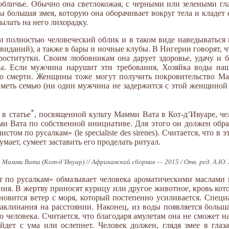
 обличье. Обычно она светлокожая, с черными или зелеными г
большая змея, которую она оборачивает вокруг тела и кладет е
ылать на него лихорадку.
полностью человеческий облик и в таком виде наведываться н
иданий), а также в бары и ночные клубы. В Нигерии говорят, 
оститутки. Своим любовникам она дарует здоровье, удачу и бо
ы. Если мужчина нарушит эти требования, Хозяйка воды наш
до смерти. Женщины тоже могут получить покровительство Ма
иметь семью (ни один мужчина не задержится с этой женщиной 
*
в статье
, посвященной культу Мамми Вата в Кот-д’Ивуаре, че
ми Вата по собственной инициативе. Для этого он должен обр
том по русалкам» (le specialiste des sirenes). Считается, что в 
умает, сумеет заставить его проделать ритуал.
 Мамми Вата (Кот-д’Ивуар) // Африканский сборник — 2015 / Отв. ред. А.Ю.
т по русалкам» обмазывает человека ароматическими маслами 
ния. В жертву приносят курицу или другое животное, кровь кот
новится ветер с моря, который постепенно усиливается. Специ
заклинания на расстоянии. Наконец, из воды появляется больша
 человека. Считается, что благодаря амулетам она не сможет на
дет с ума или ослепнет. Человек должен, глядя змее в глаза,