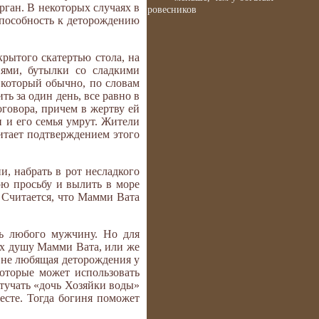
орган. В некоторых случаях в
ровесников
 способность к деторождению
крытого скатертью стола, на
иями, бутылки со сладкими
, который обычно, по словам
ь за один день, все равно в
оговора, причем в жертву ей
н и его семья умрут. Жители
итает подтверждением этого
, набрать в рот несладкого
ою просьбу и вылить в море
. Считается, что Мамми Вата
ь любого мужчину. Но для
их душу Мамми Вата, или же
е не любящая деторождения у
которые может использовать
стучать «дочь Хозяйки воды»
есте. Тогда богиня поможет