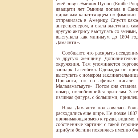
змей зовут Эмилия Пупон (Emilie Poup
двадцати лет Эмилия попала в Санкт
цирковым канатоходцем по фамилии П
отправилась в Америку. Спустя како
антрепренером, и стала выступать са
другую актрису выступать со змеями
выступала как минимум до 1894 год
Дамаянти».
Сообщают, что раскрыть псевдоним
за другую женщину. Дополнительны
окружения. Там упоминается торгов
зоопарк Гагенбека. Однажды он прив
выступать с номером заклинательниц
Прованса, но на афишах писали Die
Маладаматьяуте». Потом она ставила
номер, полюбившийся зрителям. Зат
изящная фигура, с большими, привле
Нала Дамаянти пользовалась бол
расходились еще шире. Не позже 188
прижимающая змею к груди, видимо, п
собственные картины с такой героине
атрибута богини появилась именно бл