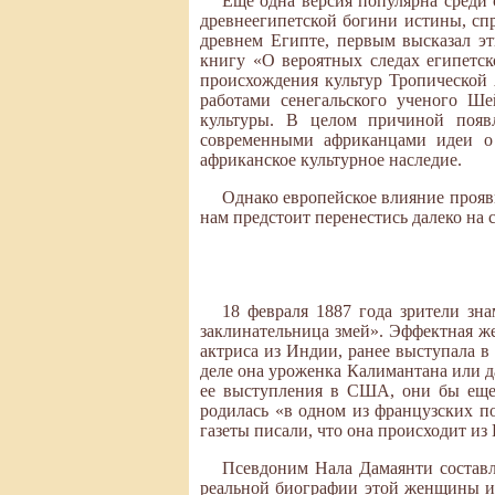
Еще одна версия популярна среди 
древнеегипетской богини истины, сп
древнем Египте, первым высказал э
книгу «О вероятных следах египетск
происхождения культур Тропической 
работами сенегальского ученого Ш
культуры. В целом причиной появ
современными африканцами идеи о 
африканское культурное наследие.
Однако европейское влияние прояви
нам предстоит перенестись далеко на 
18 февраля 1887 года зрители зн
заклинательница змей». Эффектная 
актриса из Индии, ранее выступала в
деле она уроженка Калимантана или д
ее выступления в США, они бы еще 
родилась «в одном из французских по
газеты писали, что она происходит и
Псевдоним Нала Дамаянти составл
реальной биографии этой женщины изв