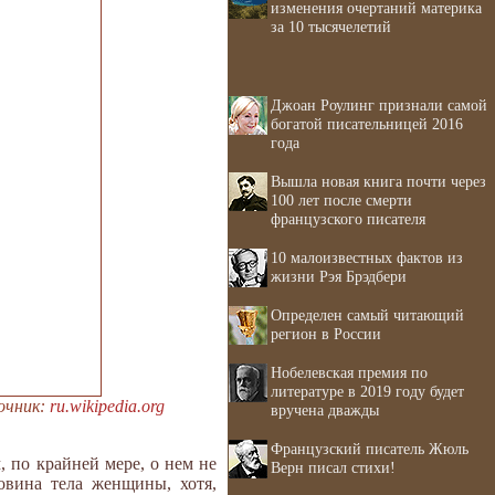
изменения очертаний материка
за 10 тысячелетий
Джоан Роулинг признали самой
богатой писательницей 2016
года
Вышла новая книга почти через
100 лет после смерти
французского писателя
10 малоизвестных фактов из
жизни Рэя Брэдбери
Определен самый читающий
регион в России
Нобелевская премия по
литературе в 2019 году будет
точник:
ru.wikipedia.org
вручена дважды
Французский писатель Жюль
, по крайней мере, о нем не
Верн писал стихи!
овина тела женщины, хотя,