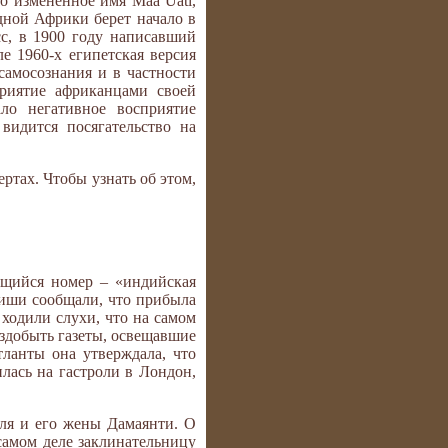
о измененное имя Maa Uati,
дной Африки берет начало в
с, в 1900 году написавший
е 1960-х египетская версия
самосознания и в частности
приятие африканцами своей
ло негативное восприятие
идится посягательство на
ртах. Чтобы узнать об этом,
ющийся номер – «индийская
иши сообщали, что прибыла
 ходили слухи, что на самом
здобыть газеты, освещавшие
ланты она утверждала, что
лась на гастроли в Лондон,
аля и его жены Дамаянти. О
 самом деле заклинательницу