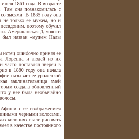
 июля 1861 года. В возрасте
е. Там она познакомилась с
со змеями. В 1885 году она
л не только ее мужем, но и
и псевдоним, поэтому обучил
нти. Американская Дамаянти
он был назван «мужем Налы
м истец ошибочно принял ее
на Лоренца и людей из их
 часто поставлял зверей в
рно в 1880 году она начала
афии называет ее уроженкой
ская заклинательница змей
оторым создала обновленный
что у нее была необычайно
волосы.
. Афиши с ее изображением
длинными черными волосами,
ких колониях стали рисовать
мея в качестве постоянного