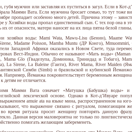
 губя мужчин или заставляя их пуститься в загул. Если в Кот-д
абрала Мамми Вата. Если мужчина бросает семью, то тут тоже в
ноябре пропадает особенно много детей. Причина этому – зави
ябре у Хозяйки воды пропал единственный сын. С тех пор она в э
 их от опасности, матери наносят на их лица пятна белой глины
и хозяйки воды: Mami Wata, Mawu-Lisu (Бенин), Maame Water 
 Sirene, Madame Poisson, Mamba Muntu (ДР Конго), Mmuommiri,
ители Западной Африки оказались в Новом Свете, туда переме
овах Вест-Индии. Обычно ее называют «Мать воды» (Maman de
, Mama Glo (Гваделупа, Доминика, Тринидад и Тобаго), Mamad
), La Sirene, La Baleine (Гаити), River Mama, River Maiden (Ям
аитянской Симби (Simbi) и бразильской и кубинской Йеманжой
я. Например, Йеманжа покровительствует беременным женщинам,
к детям не отличается.
 имя Мамми Вата означает «Матушка (Бабушка) воды» и 
глийской лексической основе. Однако в Кот-д’Ивуаре попул
выражением amuie ata на языке мина, распространенном на юго
сказывают, что выражение связано с ритуалом, помогающим же
во время ритуала просит женщину повторять данную фразу,
екло. Данная версия маловероятна не только по лингвистическ
войственно помогать желающим забеременеть.