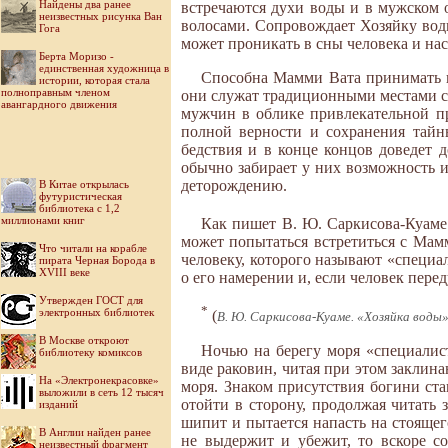
Найдены два ранее
встречаются духи воды и в мужском
неизвестных рисунка Ван
волосами. Сопровождает Хозяйку воды 
Гога
может проникать в сны человека и нас
Берта Моризо -
единственная художница в
Способна Мамми Вата принимать и 
истории, которая стала
полноправным членом
они служат традиционными местами св
авангардного движения
мужчин в облике привлекательной пр
полной верности и сохранения тайн
бедствия и в конце концов доведет 
обычно забирает у них возможность 
деторождению.
В Китае открылась
футуристическая
библиотека с 1,2
миллионами книг
Как пишет В. Ю. Саркисова-Куаме 
может попытаться встретиться с Мам
Что читали на корабле
человеку, которого называют «специалис
пирата Черная Борода в
XVIII веке
о его намерении и, если человек перед
Утвержден ГОСТ для
*
электронных библиотек
(
В. Ю. Саркисова-Куаме. «Хозяйка воды»
В Москве откроют
Ночью на берегу моря «специалис
библиотеку комиксов
виде раковин, читая при этом заклина
На «Электронекрасовке»
моря. Знаком присутствия богини ста
выложили в сеть 12 тысяч
отойти в сторону, продолжая читать 
изданий
шипит и пытается напасть на стоящего
В Англии найден ранее
не выдержит и убежит, то вскоре сой
неизвестный фрагмент