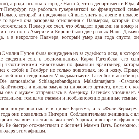
on), а родилась она в городе Нантей, что в департаменте Юра, 4
-Петербург, где работала гувернанткой во французской семь
алмер, который и предложил ей выступать на арене в номере 
е-то время она разорвала отношения с Палмером, который бы
мостоятельно. Палмер же счел, что обладает правами на номер 
, и с тех пор в Америке и Европе было две разных Налы Дамая
а, а в некрологе Палмера, который умер два года спустя, 
 Эмилия Пупон была вынуждена из-за судебного иска, в которо
е сведения есть в воспоминаниях Карла Гагенбека, его сы
ец экзотическими животными по фамилии Брайтвизер, который
ез с собой в Гамбург не только животных, но и жену. Приме
ы змей под псевдонимом Маладаматьяуте. Гагенбек в автобиогр
 samoanische Schlangenbandigerin Maladamatjaute «Самоан
 Брайтвизера и вышла замуж за циркового артиста, вместе с к
ем она с мужем отправилась в Америку. Гагенбек упоминает, 
кательными темными глазами и необыкновенно длинные темные 
ьшой популярностью и в цирке Барнума, и в «Фоли-Бержер»
7 года они появились в Нигерии. Соблазнительная женщина, с 
роизвела впечатление на жителей Африки, и вскоре в африканс
й. Ее быстро отождествили с богиней Мамми Вата. Возможно, з
агодаря этим афишам.