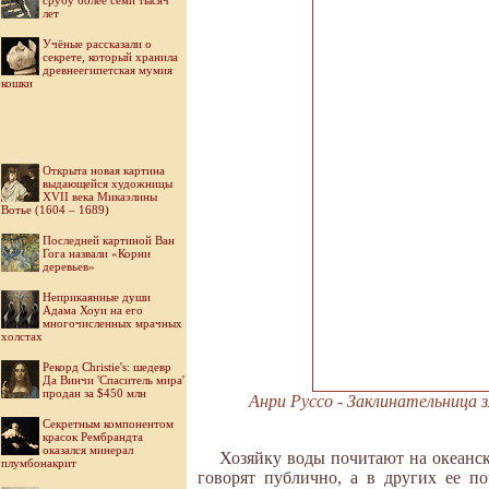
срубу более семи тысяч
лет
Учёные рассказали о
секрете, который хранила
древнеегипетская мумия
кошки
Открыта новая картина
выдающейся художницы
XVII века Микаэлины
Вотье (1604 – 1689)
Последней картиной Ван
Гога назвали «Корни
деревьев»
Неприкаянные души
Адама Хоуи на его
многочисленных мрачных
холстах
Рекорд Christie's: шедевр
Да Винчи 'Спаситель мира'
продан за $450 млн
Анри Руссо - Заклинательница 
Секретным компонентом
красок Рембрандта
оказался минерал
Хозяйку воды почитают на океанск
плумбонакрит
говорят публично, а в других ее п