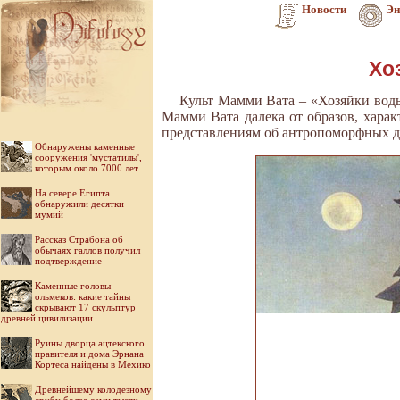
Новости
Эн
Хо
Культ Мамми Вата – «Хозяйки воды
Мамми Вата далека от образов, хара
представлениям об антропоморфных д
Обнаружены каменные
сооружения 'мустатилы',
которым около 7000 лет
На севере Египта
обнаружили десятки
мумий
Рассказ Страбона об
обычаях галлов получил
подтверждение
Каменные головы
ольмеков: какие тайны
скрывают 17 скульптур
древней цивилизации
Руины дворца ацтекского
правителя и дома Эрнана
Кортеса найдены в Мехико
Древнейшему колодезному