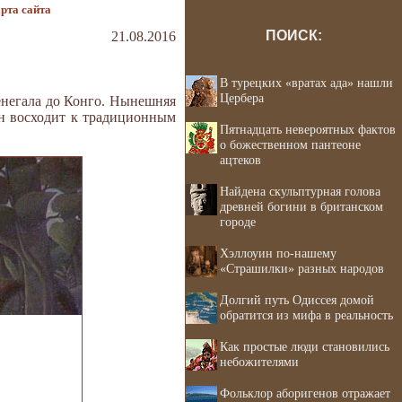
рта сайта
ПОИСК:
21.08.2016
В турецких «вратах ада» нашли
Цербера
енегала до Конго. Нынешняя
он восходит к традиционным
Пятнадцать невероятных фактов
о божественном пантеоне
ацтеков
Найдена скульптурная голова
древней богини в британском
городе
Хэллоуин по-нашему
«Страшилки» разных народов
Долгий путь Одиссея домой
обратится из мифа в реальность
Как простые люди становились
небожителями
Фольклор аборигенов отражает