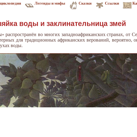
циклопедия
Легенды и мифы
Сказки
Ссылки
Ка
зяйка воды и заклинательница змей
» распространён во многих западноафриканских странах, от С
ктерных для традиционных африканских верований, вероятно, 
ухах воды.