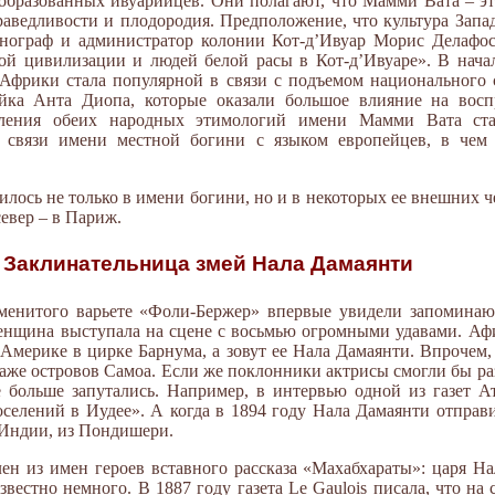
образованных ивуарийцев. Они полагают, что Мамми Вата – эт
раведливости и плодородия. Предположение, что культура Запа
тнограф и администратор колонии Кот-д’Ивуар Морис Делафос
ой цивилизации и людей белой расы в Кот-д’Ивуаре». В начал
Африки стала популярной в связи с подъемом национального 
ейка Анта Диопа, которые оказали большое влияние на вос
ления обеих народных этимологий имени Мамми Вата ста
связи имени местной богини с языком европейцев, в чем в
лось не только в имени богини, но и в некоторых ее внешних че
север – в Париж.
Заклинательница змей Нала Дамаянти
аменитого варьете «Фоли-Бержер» впервые увидели запомина
женщина выступала на сцене с восьмью огромными удавами. Аф
 Америке в цирке Барнума, а зовут ее Нала Дамаянти. Впрочем,
аже островов Самоа. Если же поклонники актрисы смогли бы ра
больше запутались. Например, в интервью одной из газет Ат
селений в Иудее». А когда в 1894 году Нала Дамаянти отправи
з Индии, из Пондишери.
ен из имен героев вставного рассказа «Махабхараты»: царя Н
естно немного. В 1887 году газета Le Gaulois писала, что на