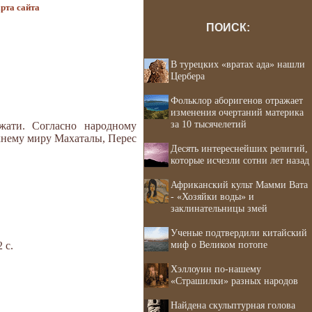
рта сайта
ПОИСК:
В турецких «вратах ада» нашли
Цербера
Фольклор аборигенов отражает
изменения очертаний материка
за 10 тысячелетий
жати. Согласно народному
рхнему миру Махаталы, Перес
Десять интереснейших религий,
которые исчезли сотни лет назад
Африканский культ Мамми Вата
- «Хозяйки воды» и
заклинательницы змей
Ученые подтвердили китайский
миф о Великом потопе
 с.
Хэллоуин по-нашему
«Страшилки» разных народов
Найдена скульптурная голова