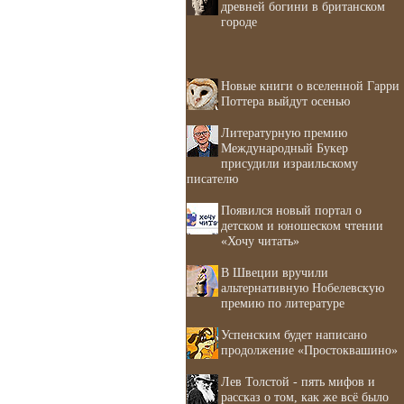
древней богини в британском
городе
Новые книги о вселенной Гарри
Поттера выйдут осенью
Литературную премию
Международный Букер
присудили израильскому
писателю
Появился новый портал о
детском и юношеском чтении
«Хочу читать»
В Швеции вручили
альтернативную Нобелевскую
премию по литературе
Успенским будет написано
продолжение «Простоквашино»
Лев Толстой - пять мифов и
рассказ о том, как же всё было