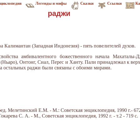
циклопедия
Легенды и мифы
Сказки
Ссылки
Ка
раджи
а Калимантан (Западная Индонезия) - пять повелителей духов.
свойства амбивалентного божественного начала Махаталы-Д
 (Ньаро), Онтонг, Сиал, Перес и Ханту. Пали принадлежал к ве
ва остальных раджи были связаны с обоими мирами.
д. Мелетинский Е.М. - М.: Советская энциклопедия, 1990 г.- 672
арева С. А. - М., Советская энциклопедия, 1992 г. - т.2 - 719 с.