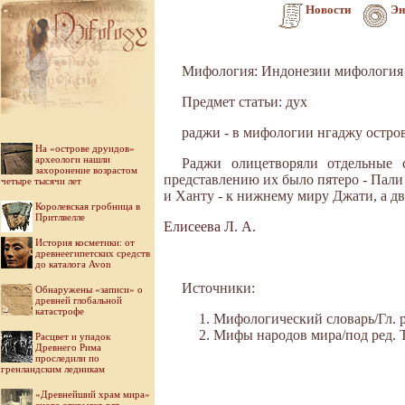
Новости
Эн
Мифология: Индонезии мифология
Предмет статьи: дух
раджи - в мифологии нгаджу остров
На «острове друидов»
археологи нашли
Раджи олицетворяли отдельные 
захоронение возрастом
представлению их было пятеро - Пали
четыре тысячи лет
и Ханту - к нижнему миру Джати, а д
Королевская гробница в
Притлвелле
Елисеева Л. А.
История косметики: от
древнеегипетских средств
до каталога Avon
Источники:
Обнаружены «записи» о
древней глобальной
катастрофе
Мифологический словарь/Гл. ре
Мифы народов мира/под ред. Ток
Расцвет и упадок
Древнего Рима
проследили по
гренландским ледникам
«Древнейший храм мира»