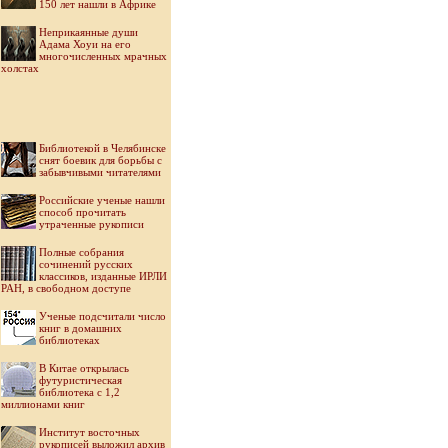
150 лет нашли в Африке
Неприкаянные души
Адама Хоуи на его
многочисленных мрачных
холстах
Библиотекой в Челябинске
снят боевик для борьбы с
забывчивыми читателями
Российские ученые нашли
способ прочитать
утраченные рукописи
Полные собрания
сочинений русских
классиков, изданные ИРЛИ
РАН, в свободном доступе
Ученые подсчитали число
книг в домашних
библиотеках
В Китае открылась
футуристическая
библиотека с 1,2
миллионами книг
Институт восточных
рукописей выложил архив