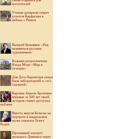
снова открылся для
посетителей
Ученые раскрыли секрет
успехов Карфагена в
войнах с Римом
Валерий Кошляков: «Рад
называться русским
художником»
Большая ретроспектива
Клода Моне «Мир в
течении»
Для Дега Парижская опера
была лабораторией и «его
спальней»
Картина Аньоло Бронзино
впервые за 500 лет своей
истории станет доступна
публике
Вместо короля Бельгии на
портрете в мадридском
музее оказался Огюст
Роден
Пропавший портрет
молодого Диккенса через