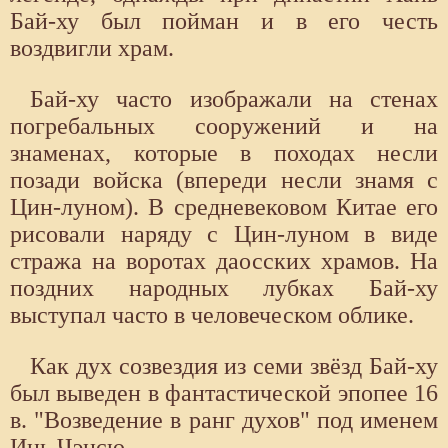
Бай-ху был пойман и в его честь
воздвигли храм.
Бай-ху часто изображали на стенах
погребальных сооружений и на
знаменах, которые в походах несли
позади войска (впереди несли знамя с
Цин-луном). В средневековом Китае его
рисовали наряду с Цин-луном в виде
стража на воротах даосских храмов. На
поздних народных лубках Бай-ху
выступал часто в человеческом облике.
Как дух созвездия из семи звёзд Бай-ху
был выведен в фантастической эпопее 16
в. "Возведение в ранг духов" под именем
Инь Чэнсю.