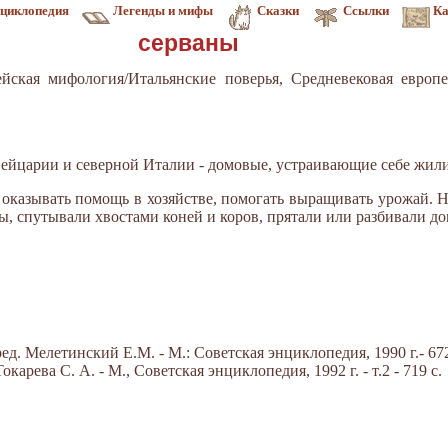
циклопедия
Легенды и мифы
Сказки
Ссылки
Ка
серваны
йская мифология/Итальянские поверья, Средневековая европ
йцарии и северной Италии - домовые, устраивающие себе жили
 оказывать помощь в хозяйстве, помогать выращивать урожай. Н
ы, спутывали хвостами коней и коров, прятали или разбивали д
д. Мелетинский Е.М. - М.: Советская энциклопедия, 1990 г.- 672
арева С. А. - М., Советская энциклопедия, 1992 г. - т.2 - 719 с.