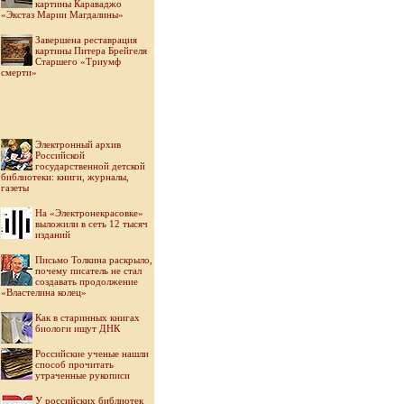
картины Караваджо
«Экстаз Марии Магдалины»
Завершена реставрация
картины Питера Брейгеля
Старшего «Триумф
смерти»
Электронный архив
Российской
государственной детской
библиотеки: книги, журналы,
газеты
На «Электронекрасовке»
выложили в сеть 12 тысяч
изданий
Письмо Толкина раскрыло,
почему писатель не стал
создавать продолжение
«Властелина колец»
Как в старинных книгах
биологи ищут ДНК
Российские ученые нашли
способ прочитать
утраченные рукописи
У российских библиотек