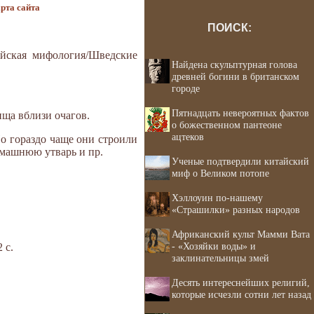
рта сайта
ПОИСК:
ейская мифология/Шведские
Найдена скульптурная голова
древней богини в британском
городе
Пятнадцать невероятных фактов
ща вблизи очагов.
о божественном пантеоне
ацтеков
о гораздо чаще они строили
омашнюю утварь и пр.
Ученые подтвердили китайский
миф о Великом потопе
Хэллоуин по-нашему
«Страшилки» разных народов
Африканский культ Мамми Вата
- «Хозяйки воды» и
 с.
заклинательницы змей
Десять интереснейших религий,
которые исчезли сотни лет назад