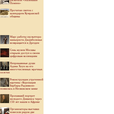
раскопали «Маленькие
Помпеи»
Прочитан свиток с
календарем Кумранской
общины
Марс работы скульптора-
маньериста Джамболоньи
возвращается в Дрезден
Семь музеев Москвы
открыли доступ к своим
цифровым коллекциям
Неприкаянные души
Адама Хоуи на его
многочисленных мрачных
холстах
Реконструкция утраченной
картины «Коронация
Барбары Радзивилл»
появилась в Несвижском замке
Пропавший портрет
молодого Диккенса через
150 лет нашли в Африке
Организаторы выставки
повесили рядом две