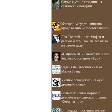
Самые жуткие создания из
славянских поверий
Успенским будет написано
продолжение «Простоквашино»
Лев Толстой - пять мифов и
рассказ о том, как же всё было
на самом деле
«Нацбест-2017» выиграла Анна
Козлова с романом «F20»
Издана неизвестная сказка
Марка Твена
Ученые обнаружили самую
древнюю сказку
Появился новый портал о
детском и юношеском чтении
«Хочу читать»
В продажу поступила первая