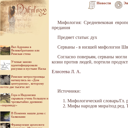
Новости
Эн
Мифология: Средневековая европе
предания
Предмет статьи: дух
Серваны - в низшей мифологии Шве
Вал Адриана в
Великобритании или
Римская стена
Согласно поверьям, серваны могли
козни против людей, портили продукт
Ученые заново
идентифицировали
рисунки в пустыне Наска
Елисеева Л. А.
Римские метростроевцы
наткнулись на «Дом
центуриона», которому
почти две тысячи лет
Источники:
Гора в Индонезии
скрывала очень большую и
Мифологический словарь/Гл. ре
чрезвычайно древнюю
«пирамиду»
Мифы народов мира/под ред. Ток
В Помпеях нашли дома с
балконами
Французские археологи