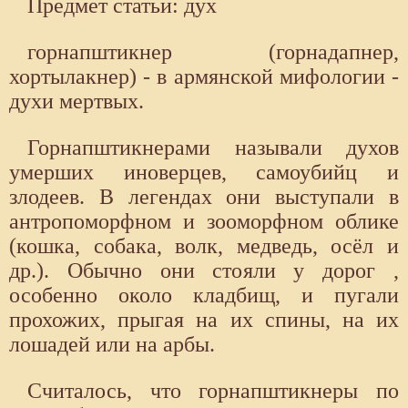
Предмет статьи: дух
горнапштикнер (горнадапнер,
хортылакнер) - в армянской мифологии -
духи мертвых.
Горнапштикнерами называли духов
умерших иноверцев, самоубийц и
злодеев. В легендах они выступали в
антропоморфном и зооморфном облике
(кошка, собака, волк, медведь, осёл и
др.). Обычно они стояли у дорог ,
особенно около кладбищ, и пугали
прохожих, прыгая на их спины, на их
лошадей или на арбы.
Считалось, что горнапштикнеры по