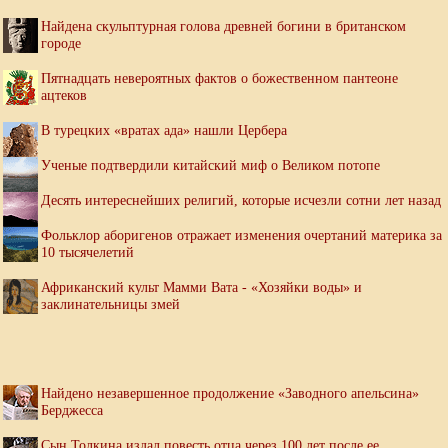
Найдена скульптурная голова древней богини в британском
городе
Пятнадцать невероятных фактов о божественном пантеоне
ацтеков
В турецких «вратах ада» нашли Цербера
Ученые подтвердили китайский миф о Великом потопе
Десять интереснейших религий, которые исчезли сотни лет назад
Фольклор аборигенов отражает изменения очертаний материка за
10 тысячелетий
Африканский культ Мамми Вата - «Хозяйки воды» и
заклинательницы змей
Найдено незавершенное продолжение «Заводного апельсина»
Берджесса
Сын Толкина издал повесть отца через 100 лет после ее