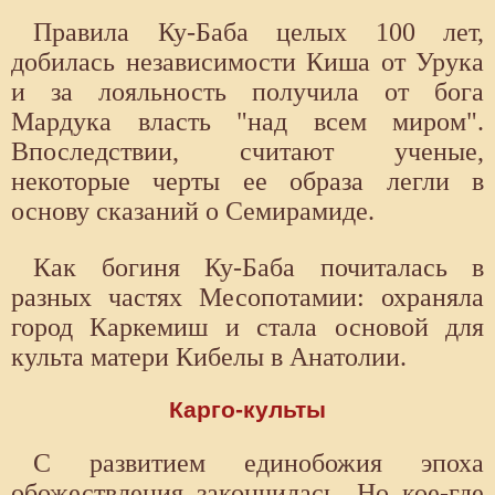
Правила Ку-Баба целых 100 лет,
добилась независимости Киша от Урука
и за лояльность получила от бога
Мардука власть "над всем миром".
Впоследствии, считают ученые,
некоторые черты ее образа легли в
основу сказаний о Семирамиде.
Как богиня Ку-Баба почиталась в
разных частях Месопотамии: охраняла
город Каркемиш и стала основой для
культа матери Кибелы в Анатолии.
Карго-культы
С развитием единобожия эпоха
обожествления закончилась. Но кое-где