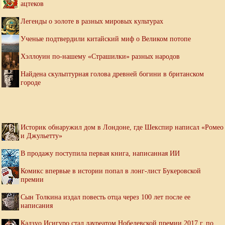
ацтеков
Легенды о золоте в разных мировых культурах
Ученые подтвердили китайский миф о Великом потопе
Хэллоуин по-нашему «Страшилки» разных народов
Найдена скульптурная голова древней богини в британском
городе
Историк обнаружил дом в Лондоне, где Шекспир написал «Ромео
и Джульетту»
В продажу поступила первая книга, написанная ИИ
Комикс впервые в истории попал в лонг-лист Букеровской
премии
Сын Толкина издал повесть отца через 100 лет после ее
написания
Кадзуо Исигуро стал лауреатом Нобелевской премии 2017 г. по