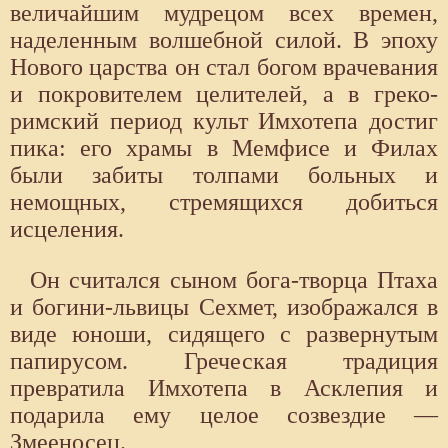
величайшим мудрецом всех времен,
наделенным волшебной силой. В эпоху
Нового царства он стал богом врачевания
и покровителем целителей, а в греко-
римский период культ Имхотепа достиг
пика: его храмы в Мемфисе и Филах
были забиты толпами больных и
немощных, стремящихся добиться
исцеления.
Он считался сыном бога-творца Птаха
и богини-львицы Сехмет, изображался в
виде юноши, сидящего с развернутым
папирусом. Греческая традиция
превратила Имхотепа в Асклепия и
подарила ему целое созвездие —
Змееносец.