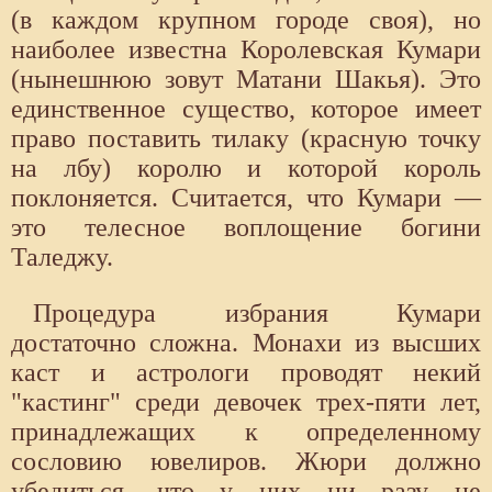
(в каждом крупном городе своя), но
наиболее известна Королевская Кумари
(нынешнюю зовут Матани Шакья). Это
единственное существо, которое имеет
право поставить тилаку (красную точку
на лбу) королю и которой король
поклоняется. Считается, что Кумари —
это телесное воплощение богини
Таледжу.
Процедура избрания Кумари
достаточно сложна. Монахи из высших
каст и астрологи проводят некий
"кастинг" среди девочек трех-пяти лет,
принадлежащих к определенному
сословию ювелиров. Жюри должно
убедиться, что у них ни разу не