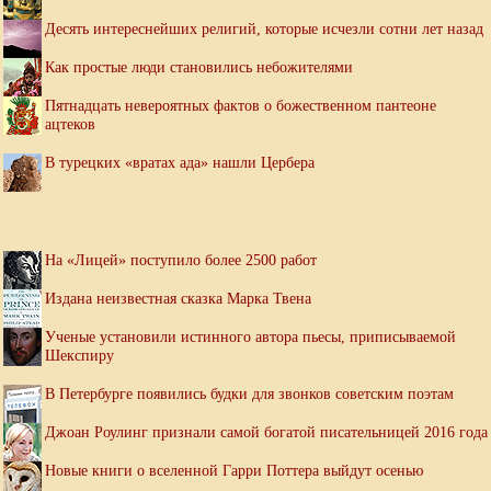
Десять интереснейших религий, которые исчезли сотни лет назад
Как простые люди становились небожителями
Пятнадцать невероятных фактов о божественном пантеоне
ацтеков
В турецких «вратах ада» нашли Цербера
На «Лицей» поступило более 2500 работ
Издана неизвестная сказка Марка Твена
Ученые установили истинного автора пьесы, приписываемой
Шекспиру
В Петербурге появились будки для звонков советским поэтам
Джоан Роулинг признали самой богатой писательницей 2016 года
Новые книги о вселенной Гарри Поттера выйдут осенью