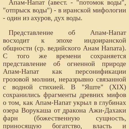
Апам-Напат (авест. - "потомок воды",
"отпрыск воды") - в иранской мифологии
- один из ахуров, дух воды.
Представление об Апам-Напат
восходит к эпохе индоиранской
общности (ср. ведийского Анам Напата).
С того же времени сохраняется
представление об огненной природе
Апам-Напат как персонификации
грозовой молнии, неразрывно связанной
с водной стихией. В "Яште" (XIX)
сохранились фрагменты древних мифов
о том, как Апам-Напат укрыл в глубинах
озера Ворукаша от дракона Ажи-Дахаки
фарн (божественную сущность,
приносящую богатство, власть и