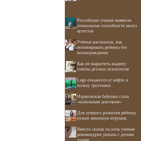
Российские ученые выявили
уникальные способности мозга
аутистов
Учёные рассказали, как
мотивировать ребенка без
вознаграждения
Как не вырастить жадину:
советы детских психологов
Lego откажется от нефти в
пользу тростника
Израильская бабушка стала
«кукольным доктором»
Для лучшего развития ребенку
нужен минимум игрушек
Вместо сказок на ночь ученые
рекомендуют решать с детьми
задачи