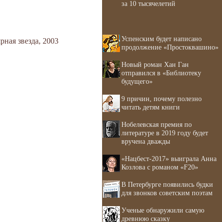
за 10 тысячелетий
Успенским будет написано
ная звезда, 2003
продолжение «Простоквашино»
Новый роман Хан Ган
отправился в «Библиотеку
будущего»
9 причин, почему полезно
читать детям книги
Нобелевская премия по
литературе в 2019 году будет
вручена дважды
«Нацбест-2017» выиграла Анна
Козлова с романом «F20»
В Петербурге появились будки
для звонков советским поэтам
Ученые обнаружили самую
древнюю сказку