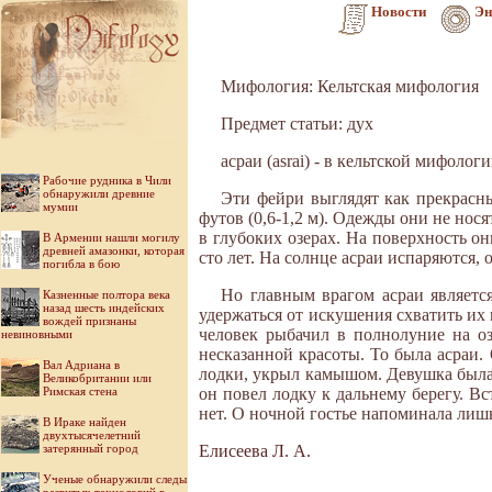
Новости
Эн
Мифология: Кельтская мифология
Предмет статьи: дух
асраи (asrai) - в кельтской мифологи
Рабочие рудника в Чили
обнаружили древние
Эти фейри выглядят как прекрасн
мумии
футов (0,6-1,2 м). Одежды они не нос
в глубоких озерах. На поверхность о
В Армении нашли могилу
древней амазонки, которая
сто лет. На солнце асраи испаряются,
погибла в бою
Но главным врагом асраи является
Казненные полтора века
назад шесть индейских
удержаться от искушения схватить их 
вождей признаны
человек рыбачил в полнолуние на оз
невиновными
несказанной красоты. То была асраи. 
Вал Адриана в
лодки, укрыл камышом. Девушка была 
Великобритании или
Римская стена
он повел лодку к дальнему берегу. Вс
нет. О ночной гостье напоминала лиш
В Ираке найден
двухтысячелетний
затерянный город
Елисеева Л. А.
Ученые обнаружили следы