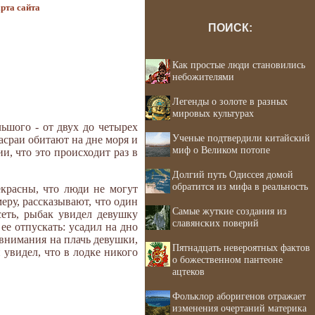
рта сайта
ПОИСК:
Как простые люди становились
небожителями
Легенды о золоте в разных
мировых культурах
ьшого - от двух до четырех
Ученые подтвердили китайский
асраи обитают на дне моря и
миф о Великом потопе
и, что это происходит раз в
Долгий путь Одиссея домой
обратится из мифа в реальность
екрасны, что люди не могут
меру, рассказывают, что один
Самые жуткие создания из
сеть, рыбак увидел девушку
славянских поверий
ее отпускать: усадил на дно
 внимания на плачь девушки,
Пятнадцать невероятных фактов
 увидел, что в лодке никого
о божественном пантеоне
ацтеков
Фольклор аборигенов отражает
изменения очертаний материка