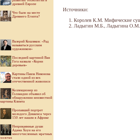
развитых технологий в
древней Европе
Источники:
Что было на месте
Древнего Египта?
Королев К.М. Мифические сущест
Ладыгин М.Б., Ладыгина О.М. 
Валерий Кошляков: «Рад
называться русским
художником»
Последней картиной Ван
Гога назвали «Корни
деревьев»
Картины Павла Никонова
стали одной из вех
отечественной живописи
Коллекционер из
Голландии объявил об
обнаружении неизвестной
картины Климта
Пропавший портрет
молодого Диккенса через
150 лет нашли в Африке
Неприкаянные души
Адама Хоуи на его
многочисленных мрачных
холстах