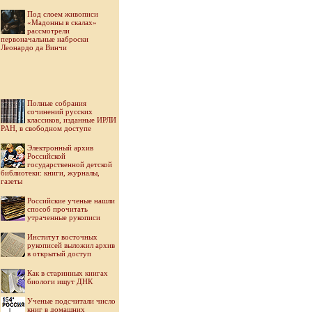
Под слоем живописи
«Мадонны в скалах»
рассмотрели
первоначальные наброски
Леонардо да Винчи
Полные собрания
сочинений русских
классиков, изданные ИРЛИ
РАН, в свободном доступе
Электронный архив
Российской
государственной детской
библиотеки: книги, журналы,
газеты
Российские ученые нашли
способ прочитать
утраченные рукописи
Институт восточных
рукописей выложил архив
в открытый доступ
Как в старинных книгах
биологи ищут ДНК
Ученые подсчитали число
книг в домашних