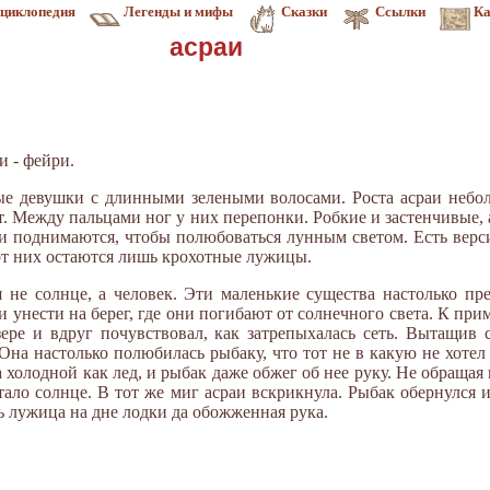
циклопедия
Легенды и мифы
Сказки
Ссылки
Ка
асраи
и - фейри.
ые девушки с длинными зелеными волосами. Роста асраи небол
ят. Между пальцами ног у них перепонки. Робкие и застенчивые, 
ни поднимаются, чтобы полюбоваться лунным светом. Есть верси
 от них остаются лишь крохотные лужицы.
 не солнце, а человек. Эти маленькие существа настолько пр
и унести на берег, где они погибают от солнечного света. К при
ере и вдруг почувствовал, как затрепыхалась сеть. Вытащив 
Она настолько полюбилась рыбаку, что тот не в какую не хотел 
холодной как лед, и рыбак даже обжег об нее руку. Не обращая
тало солнце. В тот же миг асраи вскрикнула. Рыбак обернулся и
ь лужица на дне лодки да обожженная рука.