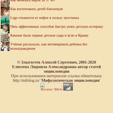
Как менялась Барби за 57 лет
Как воспитывать детей-близнецов
Lego откажется от нефти в пользу тростника
Пять эффективных способов быстро унять детскую истерику
Какими были первые детские сады и ясли в Крыму
Учёные рассказали, как мотивировать ребенка без
вознаграждения
© Злыгостев Алексей Сергеевич, 2001-2020
Елисеева Людмила Александровна автор статей
энциклопедии
При использовании материалов ссылка обязательна:
http://mifolog.ru/ '
Мифологическая энциклопедия
'