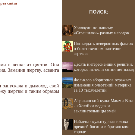
рта сайта
ПОИСК:
Хэллоуин по-нашему
«Страшилки» разных народов
Пятнадцать невероятных фактов
о божественном пантеоне
ацтеков
Десять интереснейших религий,
ми в венке из цве­тов. Она
которые исчезли сотни лет назад
ия. Заманив жертву, асванга
Фольклор аборигенов отражает
изменения очертаний материка
и запускала в дымоход свой
за 10 тысячелетий
кожу жертвы и таким образом
Африканский культ Мамми Вата
- «Хозяйки воды» и
заклинательницы змей
Найдена скульптурная голова
древней богини в британском
городе