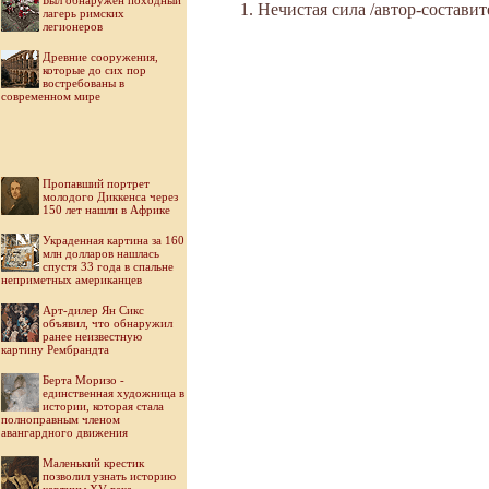
Был обнаружен походный
Нечистая сила /автор-составите
лагерь римских
легионеров
Древние сооружения,
которые до сих пор
востребованы в
современном мире
Пропавший портрет
молодого Диккенса через
150 лет нашли в Африке
Украденная картина за 160
млн долларов нашлась
спустя 33 года в спальне
неприметных американцев
Арт-дилер Ян Сикс
объявил, что обнаружил
ранее неизвестную
картину Рембрандта
Берта Моризо -
единственная художница в
истории, которая стала
полноправным членом
авангардного движения
Маленький крестик
позволил узнать историю