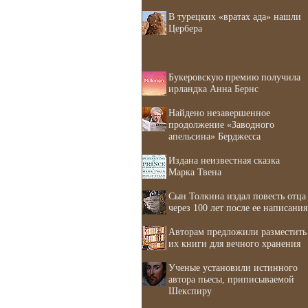
В турецких «вратах ада» нашли
Цербера
Букеровскую премию получила
ирландка Анна Бернс
Найдено незавершенное
продолжение «Заводного
апельсина» Берджесса
Издана неизвестная сказка
Марка Твена
Сын Толкина издал повесть отца
через 100 лет после ее написания
Авторам предложили разместить
их книги для вечного хранения
Ученые установили истинного
автора пьесы, приписываемой
Шекспиру