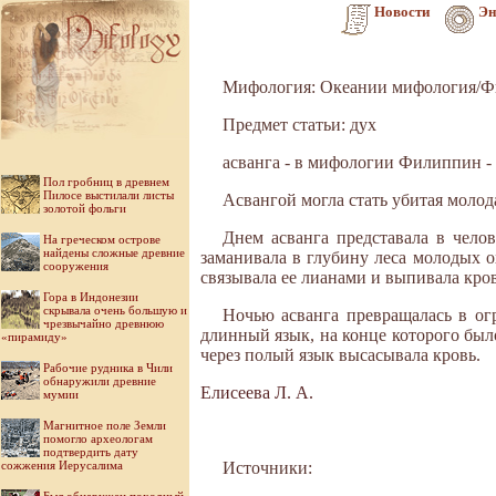
Новости
Эн
Мифология: Океании мифология/
Предмет статьи: дух
асванга - в мифологии Филиппин -
Пол гробниц в древнем
Пилосе выстилали листы
Асвангой могла стать убитая молода
золотой фольги
Днем асванга представала в челов
На греческом острове
найдены сложные древние
заманивала в глубину леса молодых о
сооружения
связывала ее лианами и выпи­вала кров
Гора в Индонезии
скрывала очень большую и
Ночью асванга превращалась в ог
чрезвычайно древнюю
длинный язык, на конце которого был
«пирамиду»
через полый язык высасывала кровь.
Рабочие рудника в Чили
обнаружили древние
Елисеева Л. А.
мумии
Магнитное поле Земли
помогло археологам
подтвердить дату
сожжения Иерусалима
Источники: