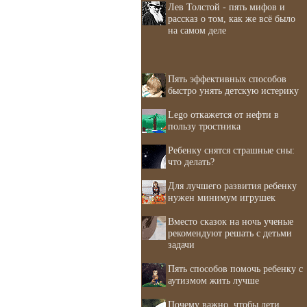
Лев Толстой - пять мифов и
рассказ о том, как же всё было
на самом деле
Пять эффективных способов
быстро унять детскую истерику
Lego откажется от нефти в
пользу тростника
Ребенку снятся страшные сны:
что делать?
Для лучшего развития ребенку
нужен минимум игрушек
Вместо сказок на ночь ученые
рекомендуют решать с детьми
задачи
Пять способов помочь ребенку с
аутизмом жить лучше
Почему важно, чтобы дети