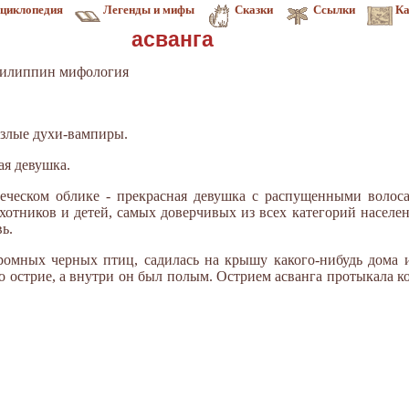
циклопедия
Легенды и мифы
Сказки
Ссылки
Ка
асванга
Филиппин мифология
 злые духи-вампиры.
я де­вушка.
еческом облике - прекрасная де­вушка с распущенными волоса
хотников и детей, самых доверчивых из всех категорий населен
ь.
ромных черных птиц, садилась на крышу какого-нибудь дома 
о острие, а внутри он был полым. Острием асванга протыкала 