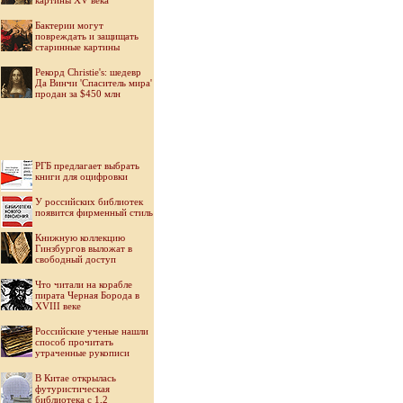
картины XV века
Бактерии могут
повреждать и защищать
старинные картины
Рекорд Christie's: шедевр
Да Винчи 'Спаситель мира'
продан за $450 млн
РГБ предлагает выбрать
книги для оцифровки
У российских библиотек
появится фирменный стиль
Книжную коллекцию
Гинзбургов выложат в
свободный доступ
Что читали на корабле
пирата Черная Борода в
XVIII веке
Российские ученые нашли
способ прочитать
утраченные рукописи
В Китае открылась
футуристическая
библиотека с 1,2