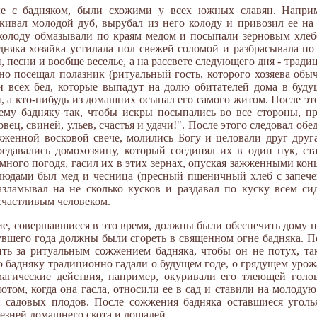
ые с бадняком, были схожими у всех южных славян. Наприм
скивал молодой дуб, вырубал из него колоду и привозил ее на
колоду обмазывали по краям медом и посыпали зерновым хлебо
дняка хозяйка устилала пол свежей соломой и разбрасывала по
и, песни и вообще веселье, а на рассвете следующего дня - трад
о посещал полазник (ритуальный гость, которого хозяева об
 и всех бед, которые выпадут на долю обитателей дома в буду
н, а кто-нибудь из домашних осыпал его самого житом. После э
ему бадняку так, чтобы искры посыпались во все стороны, пр
 овец, свиней, ульев, счастья и удачи!". После этого следовал об
жженной восковой свече, молились Богу и целовали друг друг
редавались домохозяину, который соединял их в один пук, ст
много погодя, гасил их в этих зернах, опуская зажженными кон
блюдами был мед и чесница (пресный пшеничный хлеб с запеч
азламывал на не сколько кусков и раздавал по куску всем си
 счастливым человеком.
гие, совершавшиеся в это время, должны были обеспечить дому 
увшего года должны были сгореть в священном огне бадняка. П
ть за ритуальным сожжением бадняка, чтобы он не потух, та
о бадняку традиционно гадали о будущем годе, о грядущем урожа
агические действия, например, окуривали его тлеющей головн
отом, когда она гасла, относили ее в сад и ставили на молоду
 садовых плодов. После сожжения бадняка оставшиеся уголь
лезней домашнего скота и лошадей.