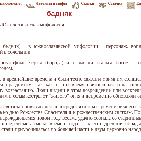
циклопедия
Легенды и мифы
Сказки
Ссылки
Ка
бадняк
я/Южнославянская мифология
олг. бъдник) - в южнославянской мифологии - персонаж, во
й в сочельник.
опоморфные черты (борода) и называли старым богом в п
годом.
ь в древнейшие времена и были тесно связаны с зимним солнцев
м праздником, так как в это время светоносная сила солн
му возрастанию. Люди видели в этом возрождение или воскреше
дам и селам костры от "живого" огня и непременно обновляли о
я светила привязывался непосредственно ко времени зимнего с
ь ко дню Рождества Спасителя и к рождественским святкам. По
о нарождающемся новом годе весьма удачно совпала со старинн
определялась смена времен года. Так что древние обряды
 стали приурочиваться по большей части к двум церковно-наро