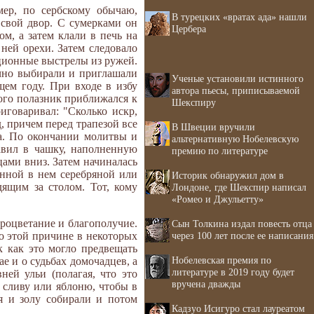
ер, по сербскому обычаю,
В турецких «вратах ада» нашли
 свой двор. С сумерками он
Цербера
м, а затем клали в печь на
 ней орехи. Затем следовало
иционные выстрелы из ружей.
ычно выбирали и приглашали
Ученые установили истинного
щем году. При входе в избу
автора пьесы, приписываемой
того полазник приближался к
Шекспиру
иговаривал: "Сколько искр,
ед, причем перед трапезой все
В Швеции вручили
а. По окончании молитвы и
альтернативную Нобелевскую
авил в чашку, наполненную
премию по литературе
цами вниз. Затем начиналась
енной в нем серебряной или
Историк обнаружил дом в
дящим за столом. Тот, кому
Лондоне, где Шекспир написал
«Ромео и Джульетту»
процветание и благополучие.
Сын Толкина издал повесть отца
о этой причине в некоторых
через 100 лет после ее написания
к как это могло предвещать
Нобелевская премия по
е и о судьбах домочадцев, а
литературе в 2019 году будет
ей ульи (полагая, что это
вручена дважды
ю сливу или яблоню, чтобы в
я и золу собирали и потом
Кадзуо Исигуро стал лауреатом