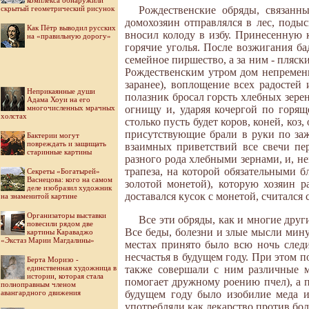
комплекса обнаружили
скрытый геометрический рисунок
Рождественские обряды, связанн
домохозяин отправлялся в лес, поды
Как Пётр выводил русских
вносил колоду в избу. Принесенную 
на «правильную дорогу»
горячие уголья. После возжигания ба
семейное пиршество, а за ним - пляск
Рождественским утром дом непременн
заранее), воплощение всех радостей
Неприкаянные души
полазник бросал горсть хлебных зере
Адама Хоуи на его
многочисленных мрачных
огнищу и, ударяя кочергой по горящ
холстах
столько пусть будет коров, коней, коз,
присутствующие брали в руки по за
Бактерии могут
повреждать и защищать
взаимных приветствий все свечи пе
старинные картины
разного рода хлебными зернами, и, не
трапеза, на которой обязательными 
Секреты «Богатырей»
Васнецова: кого на самом
золотой монетой), которую хозяин р
деле изобразил художник
доставался кусок с монетой, считался
на знаменитой картине
Организаторы выставки
Все эти обряды, как и многие дру
повесили рядом две
Все беды, болезни и злые мысли мин
картины Караваджо
«Экстаз Марии Магдалины»
местах принято было всю ночь следи
несчастья в будущем году. При этом п
Берта Моризо -
единственная художница в
также совершали с ним различные м
истории, которая стала
помогает дружному роению пчел), а п
полноправным членом
авангардного движения
будущем году было изобилие меда и
употребляли как лекарство против бо