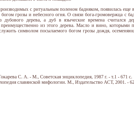
производимых с ритуальным поленом бадняком, появилась еще в
 богом грозы и небесного огня. О связи бога-громовержца с ба
з дубового дерева, а дуб в языческие времена считался де
преимущественно из этого дерева. Масло и вино, которыми п
и служить символом посылаемого богом грозы дождя, осеменяю
арева С. А. - М., Советская энциклопедия, 1987 г. - т.1 - 671 с.
опедия славянской мифологии. М., Издательство АСТ, 2001. - 62