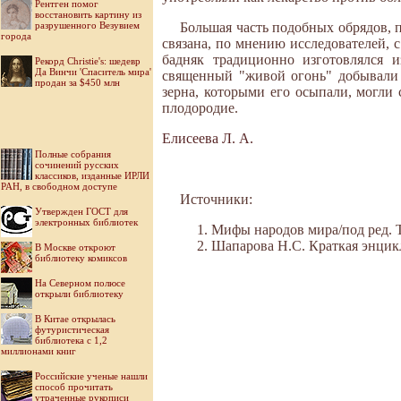
Рентген помог
восстановить картину из
разрушенного Везувием
Большая часть подобных обрядов, 
города
связана, по мнению исследователей, с
бадняк традиционно изготовлялся и
Рекорд Christie's: шедевр
Да Винчи 'Спаситель мира'
священный "живой огонь" добывали 
продан за $450 млн
зерна, которыми его осыпали, могл
плодородие.
Елисеева Л. А.
Полные собрания
сочинений русских
классиков, изданные ИРЛИ
РАН, в свободном доступе
Источники:
Утвержден ГОСТ для
электронных библиотек
Мифы народов мира/под ред. Ток
Шапарова Н.С. Краткая энцикл
В Москве откроют
библиотеку комиксов
На Северном полюсе
открыли библиотеку
В Китае открылась
футуристическая
библиотека с 1,2
миллионами книг
Российские ученые нашли
способ прочитать
утраченные рукописи