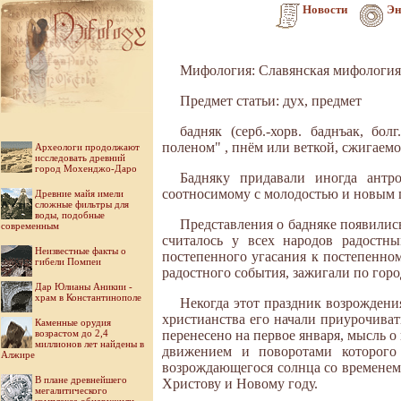
Новости
Эн
Мифология: Славянская мифологи
Предмет статьи: дух, предмет
бадняк (серб.-хорв. баднъак, б
поленом" , пнём или веткой, сжигаемо
Археологи продолжают
исследовать древний
город Мохенджо-Даро
Бадняку придавали иногда антр
соотносимому с молодостью и новым 
Древние майя имели
сложные фильтры для
воды, подобные
Представления о бадняке появилис
современным
считалось у всех народов радостны
Неизвестные факты о
постепенного угасания к постепенно
гибели Помпеи
радостного события, зажигали по горо
Дар Юлианы Аникии -
храм в Константинополе
Некогда этот праздник возрождени
христианства его начали приурочиват
Каменные орудия
возрастом до 2,4
перенесено на первое января, мысль 
миллионов лет найдены в
движением и поворотами которого 
Алжире
возрождающегося солнца со временем
В плане древнейшего
Христову и Новому году.
мегалитического