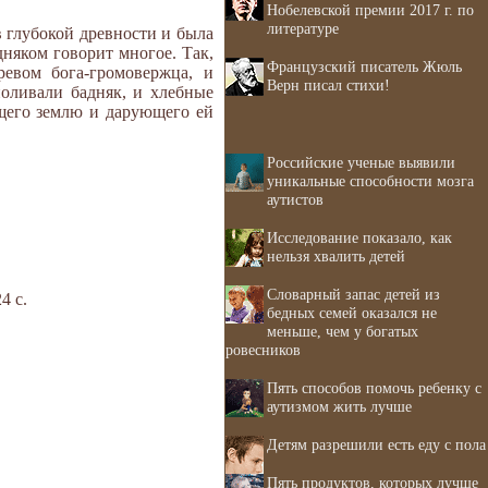
Нобелевской премии 2017 г. по
литературе
 глубокой древности и была
дняком говорит многое. Так,
Французский писатель Жюль
ревом бога-громовержца, и
Верн писал стихи!
оливали бадняк, и хлебные
щего землю и дарующего ей
Российские ученые выявили
уникальные способности мозга
аутистов
Исследование показало, как
нельзя хвалить детей
Словарный запас детей из
4 с.
бедных семей оказался не
меньше, чем у богатых
ровесников
Пять способов помочь ребенку с
аутизмом жить лучше
Детям разрешили есть еду с пола
Пять продуктов, которых лучше