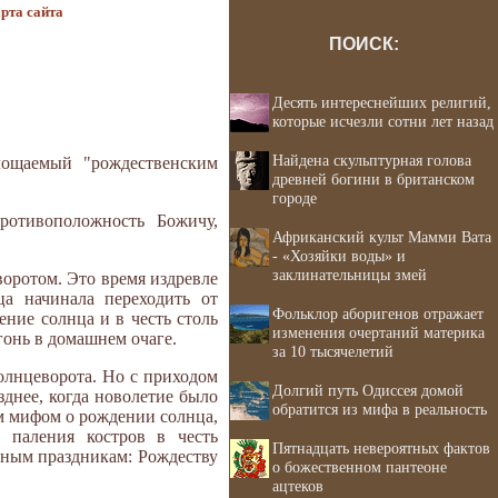
рта сайта
ПОИСК:
Десять интереснейших религий,
которые исчезли сотни лет назад
Найдена скульптурная голова
площаемый "рождественским
древней богини в британском
городе
ротивоположность Божичу,
Африканский культ Мамми Вата
- «Хозяйки воды» и
заклинательницы змей
оротом. Это время издревле
ца начинала переходить от
Фольклор аборигенов отражает
ние солнца и в честь столь
изменения очертаний материка
гонь в домашнем очаге.
за 10 тысячелетий
олнцеворота. Но с приходом
Долгий путь Одиссея домой
зднее, когда новолетие было
обратится из мифа в реальность
ым мифом о рождении солнца,
 паления костров в честь
Пятнадцать невероятных фактов
дным праздникам: Рождеству
о божественном пантеоне
ацтеков