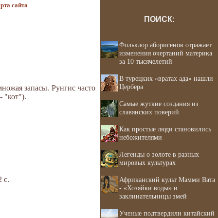
рта сайта
ПОИСК:
Фольклор аборигенов отражает
изменения очертаний материка
за 10 тысячелетий
В турецких «вратах ада» нашли
Цербера
множая запасы. Рунгис часто
 "кот").
Самые жуткие создания из
славянских поверий
Как простые люди становились
небожителями
Легенды о золоте в разных
мировых культурах
 с.
Африканский культ Мамми Вата
- «Хозяйки воды» и
заклинательницы змей
Ученые подтвердили китайский