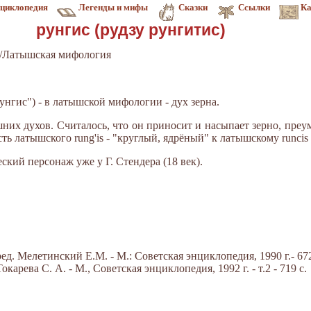
циклопедия
Легенды и мифы
Сказки
Ссылки
Ка
рунгис (рудзу рунгитис)
я/Латышская мифология
унгис") - в латышской мифологии - дух зерна.
них духов. Считалось, что он приносит и насыпает зерно, преу
 латышского rung'is - "круглый, ядрёный" к латышскому runcis -
кий персонаж уже у Г. Стендера (18 век).
д. Мелетинский Е.М. - М.: Советская энциклопедия, 1990 г.- 672
арева С. А. - М., Советская энциклопедия, 1992 г. - т.2 - 719 с.