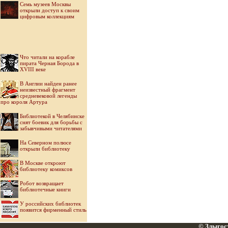
Семь музеев Москвы
открыли доступ к своим
цифровым коллекциям
Что читали на корабле
пирата Черная Борода в
XVIII веке
В Англии найден ранее
неизвестный фрагмент
средневековой легенды
про короля Артура
Библиотекой в Челябинске
снят боевик для борьбы с
забывчивыми читателями
На Северном полюсе
открыли библиотеку
В Москве откроют
библиотеку комиксов
Робот возвращает
библиотечные книги
У российских библиотек
появится фирменный стиль
© Злыгост