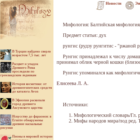
Новости
Эн
Мифология: Балтийская мифологи
Предмет статьи: дух
рунгис (рудзу рунгитис - "ржаной р
В Турции найдено сверло
возрастом 7,5 тыс. лет
Рунгис принадлежал к числу домаш
принимал облик черной кошки (близость
Расцвет и упадок
Древнего Рима
проследили по
Рунгис упоминался как мифологичес
гренландским ледникам
Елисеева Л. А.
История косметики: от
древнеегипетских средств
до каталога Avon
В Эфиопии раскопали
город древнего
Источники:
Аксумского царства
Мифологический словарь/Гл. ре
Искусство до фараонов: в
Египте обнаружены
Мифы народов мира/под ред. Ток
древние наскальные
рисунки
Пионы в мировой истории