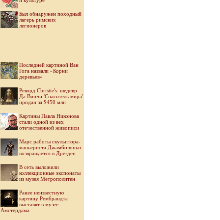
и культуре
Был обнаружен походный
лагерь римских
легионеров
Последней картиной Ван
Гога назвали «Корни
деревьев»
Рекорд Christie's: шедевр
Да Винчи 'Спаситель мира'
продан за $450 млн
Картины Павла Никонова
стали одной из вех
отечественной живописи
Марс работы скульптора-
маньериста Джамболоньи
возвращается в Дрезден
В сеть выложили
коллекционные экспонаты
из музея Метрополитен
Ранее неизвестную
картину Рембрандта
выставят в музее
Амстердама