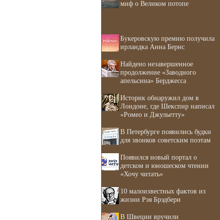
миф о Великом потопе
Букеровскую премию получила
ирландка Анна Бернс
Найдено незавершенное
продолжение «Заводного
апельсина» Берджесса
Историк обнаружил дом в
Лондоне, где Шекспир написал
«Ромео и Джульетту»
В Петербурге появились будки
для звонков советским поэтам
Появился новый портал о
детском и юношеском чтении
«Хочу читать»
10 малоизвестных фактов из
жизни Рэя Брэдбери
В Швеции вручили