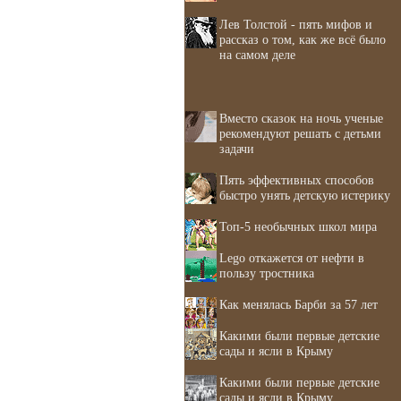
Лев Толстой - пять мифов и
рассказ о том, как же всё было
на самом деле
Вместо сказок на ночь ученые
рекомендуют решать с детьми
задачи
Пять эффективных способов
быстро унять детскую истерику
Топ-5 необычных школ мира
Lego откажется от нефти в
пользу тростника
Как менялась Барби за 57 лет
Какими были первые детские
сады и ясли в Крыму
Какими были первые детские
сады и ясли в Крыму