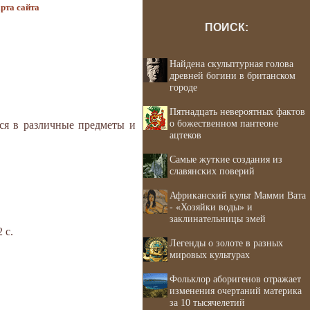
рта сайта
ПОИСК:
Найдена скульптурная голова
древней богини в британском
городе
Пятнадцать невероятных фактов
о божественном пантеоне
ся в различные предметы и
ацтеков
Самые жуткие создания из
славянских поверий
Африканский культ Мамми Вата
- «Хозяйки воды» и
заклинательницы змей
 с.
Легенды о золоте в разных
мировых культурах
Фольклор аборигенов отражает
изменения очертаний материка
за 10 тысячелетий