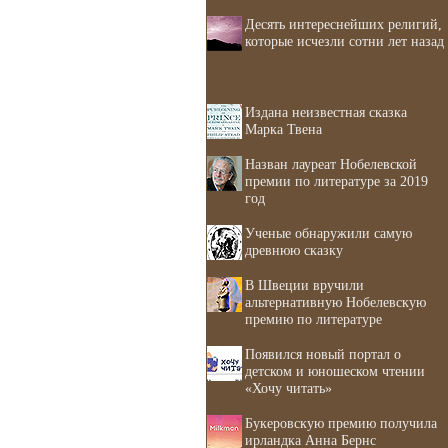
Десять интереснейших религий,
которые исчезли сотни лет назад
Издана неизвестная сказка
Марка Твена
Назван лауреат Нобелевской
премии по литературе за 2019
год
Ученые обнаружили самую
древнюю сказку
В Швеции вручили
альтернативную Нобелевскую
премию по литературе
Появился новый портал о
детском и юношеском чтении
«Хочу читать»
Букеровскую премию получила
ирландка Анна Бернс