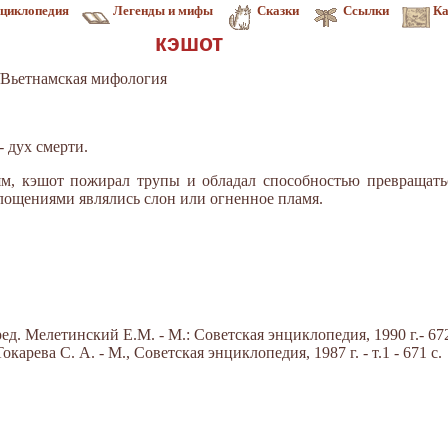
циклопедия
Легенды и мифы
Сказки
Ссылки
Ка
кэшот
Вьетнамская мифология
- дух смерти.
м, кэшот пожирал трупы и обладал способностью превращать
лощениями являлись слон или огненное пламя.
д. Мелетинский Е.М. - М.: Советская энциклопедия, 1990 г.- 672
арева С. А. - М., Советская энциклопедия, 1987 г. - т.1 - 671 с.