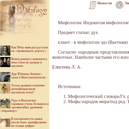
Новости
Эн
Мифология: Индокитая мифология/
Предмет статьи: дух
кэшот - в мифологии эдэ (Вьетнам) 
Как Пётр выводил русских
на «правильную дорогу»
Согласно народным представления
животных. Наиболее частыми его воп
Конец раннего каменного
века отнесли дальше в
прошлое
Елисеева Л. А.
Дар Юлианы Аникии -
храм в Константинополе
Зачем древние египтяне
Источники:
мумифицировали
миллионы птиц?
Мифологический словарь/Гл. ре
Гора в Индонезии
Мифы народов мира/под ред. Ток
скрывала очень большую и
чрезвычайно древнюю
«пирамиду»
В письменности инков
могли быть зашифрованы
не только цифры