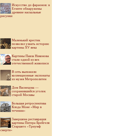
Искусство до фараонов: в
Египте обнаружены
древние наскальные
рисунки
Маленький крестик
позволил узнать историю
картины XV века
Картины Павла Никонова
стали одной из вех
отечественной живописи
В сеть выложили
коллекционные экспонаты
из музея Метрополитен
Дом Васнецова —
сохранившийся уголок
старой Москвы
Большая ретроспектива
Клода Моне «Мир в
течении»
Завершена реставрация
картины Питера Брейгеля
Старшего «Триумф
смерти»