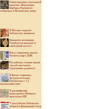
Реконструкция утраченной
картины «Коронация
Барбары Радзивилл»
появилась в Несвижском замке
В Москве откроют
библиотеку комиксов
Книжную коллекцию
Гинзбургов выложат в
свободный доступ
Как в старинных книгах
биологи ищут ДНК
Российские ученые нашли
способ прочитать
утраченные рукописи
В Китае открылась
футуристическая
библиотека с 1,2
миллионами книг
К расшифровке
манускрипта Войнича
приступил ИИ
У российских библиотек
появится фирменный стиль