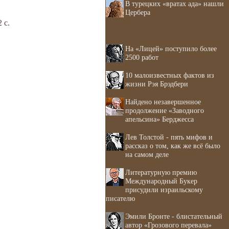
В турецких «вратах ада» нашли
Цербера
 с.
На «Лицей» поступило более
2500 работ
10 малоизвестных фактов из
жизни Рэя Брэдбери
Найдено незавершенное
продолжение «Заводного
апельсина» Берджесса
Лев Толстой - пять мифов и
рассказ о том, как же всё было
на самом деле
Литературную премию
Международный Букер
присудили израильскому
писателю
Эмили Бронте - блистательный
автор «Грозового перевала»