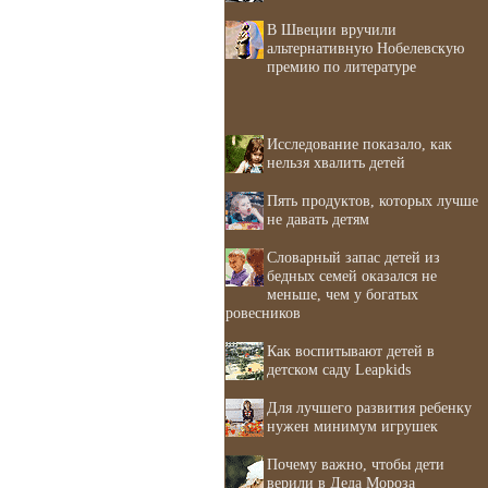
В Швеции вручили
альтернативную Нобелевскую
премию по литературе
Исследование показало, как
нельзя хвалить детей
Пять продуктов, которых лучше
не давать детям
Словарный запас детей из
бедных семей оказался не
меньше, чем у богатых
ровесников
Как воспитывают детей в
детском саду Leapkids
Для лучшего развития ребенку
нужен минимум игрушек
Почему важно, чтобы дети
верили в Деда Мороза