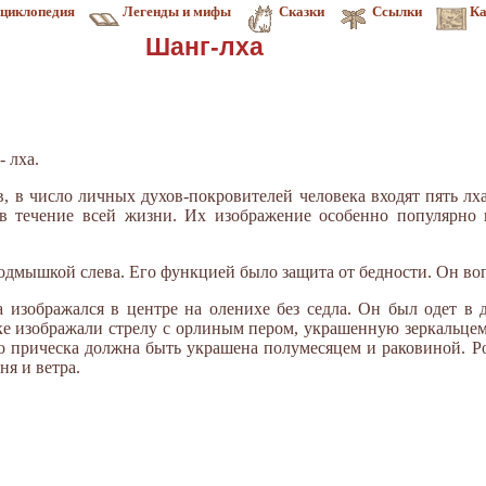
циклопедия
Легенды и мифы
Сказки
Ссылки
Ка
Шанг-лха
 лха.
в, в число личных духов-покровителей человека входят пять лх
 в течение всей жизни. Их изображение особенно популярно 
подмышкой слева. Его функцией было защита от бедности. Он во
изображался в центре на оленихе без седла. Он был одет в д
ке изображали стрелу с орлиным пером, украшенную зеркальцем 
его прическа должна быть украшена полумесяцем и раковиной. Р
я и ветра.