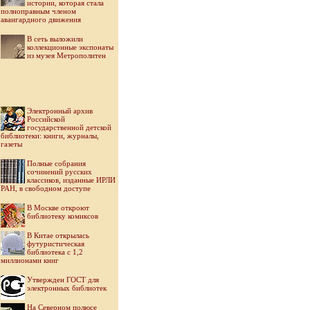
истории, которая стала
полноправным членом
авангардного движения
В сеть выложили
коллекционные экспонаты
из музея Метрополитен
Электронный архив
Российской
государственной детской
библиотеки: книги, журналы,
газеты
Полные собрания
сочинений русских
классиков, изданные ИРЛИ
РАН, в свободном доступе
В Москве откроют
библиотеку комиксов
В Китае открылась
футуристическая
библиотека с 1,2
миллионами книг
Утвержден ГОСТ для
электронных библиотек
На Северном полюсе