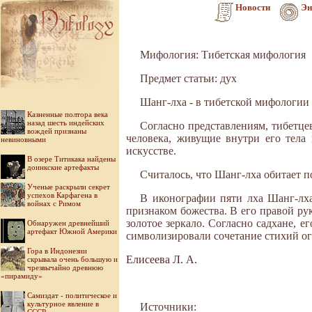
Новости
Эн
Мифология: Тибетская мифология
Предмет статьи: дух
Шанг-лха - в тибетской мифологии -
Казненные полтора века
назад шесть индейских
Согласно представлениям, тибетце
вождей признаны
человека, живущие внутри его тела
невиновными
искусстве.
В озере Титикака найдены
доинкские артефакты
Считалось, что Шанг-лха обитает 
Ученые раскрыли секрет
успехов Карфагена в
В иконографии пяти лха Шанг-лха 
войнах с Римом
признаком божества. В его правой ру
золотое зеркало. Согласно садхане, 
Обнаружен древнейший
артефакт Южной Америки
символизировали сочетание стихий огн
Гора в Индонезии
Елисеева Л. А.
скрывала очень большую и
чрезвычайно древнюю
«пирамиду»
Самиздат - политическое и
культурное явление в
Источники: