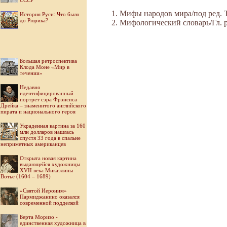
СССР
Мифы народов мира/под ред. Ток
История Руси: Что было
до Рюрика?
Мифологический словарь/Гл. ре
Большая ретроспектива
Клода Моне «Мир в
течении»
Недавно
идентифицированный
портрет сэра Фрэнсиса
Дрейка – знаменитого английского
пирата и национального героя
Украденная картина за 160
млн долларов нашлась
спустя 33 года в спальне
неприметных американцев
Открыта новая картина
выдающейся художницы
XVII века Микаэлины
Вотье (1604 – 1689)
«Святой Иероним»
Пармиджанино оказался
современной подделкой
Берта Моризо -
единственная художница в