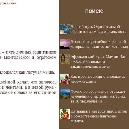
рта сайта
ПОИСК:
Долгий путь Одиссея домой
обратится из мифа в реальность
Десять интереснейших религий,
которые исчезли сотни лет назад
а – пять личных защитников
Африканский культ Мамми Вата
в монгольском и бурятском
- «Хозяйки воды» и
заклинательницы змей
площался как летучая мышь.
Как простые люди становились
небожителями
войной халат, что являлось
и лентами, а в левой руке -
Фольклор аборигенов отражает
озовые облака за его спиной
изменения очертаний материка
за 10 тысячелетий
Пятнадцать невероятных фактов
о божественном пантеоне
ацтеков