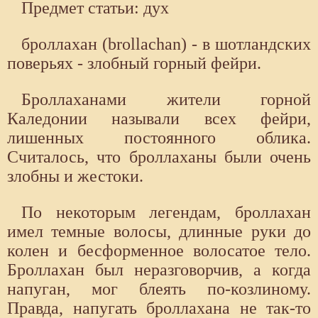
Предмет статьи: дух
броллахан (brollachan) - в шотландских
поверьях - злобный горный фейри.
Броллаханами жители горной
Каледонии называли всех фейри,
лишенных постоянного облика.
Считалось, что броллаханы были очень
злобны и жестоки.
По некоторым легендам, броллахан
имел темные волосы, длинные руки до
колен и бесформенное волосатое тело.
Броллахан был неразговорчив, а когда
напуган, мог блеять по-козлиному.
Правда, напугать броллахана не так-то