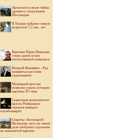
Археологи узнали тайны
древнего сооружения
Шотландии
В Турции найдено сверло
возрастом 7,5 тыс. лет
Картины Павла Никонова
стали одной из вех
отечественной живописи
Валерий Кошляков: «Рад
называться русским
художником»
Маленький крестик
позволил узнать историю
картины XV века
Секретным компонентом
красок Рембрандта
оказался минерал
плумбонакрит
Секреты «Богатырей»
Васнецова: кого на самом
деле изобразил художник
на знаменитой картине