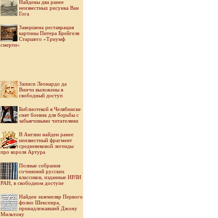
Найдены два ранее
неизвестных рисунка Ван
Гога
Завершена реставрация
картины Питера Брейгеля
Старшего «Триумф
смерти»
Записи Леонардо да
Винчи выложены в
свободный доступ
Библиотекой в Челябинске
снят боевик для борьбы с
забывчивыми читателями
В Англии найден ранее
неизвестный фрагмент
средневековой легенды
про короля Артура
Полные собрания
сочинений русских
классиков, изданные ИРЛИ
РАН, в свободном доступе
Найден экземпляр Первого
фолио Шекспира,
принадлежавший Джону
Мильтону