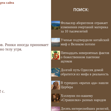
рта сайта
ПОИСК:
Фольклор аборигенов отражает
изменения очертаний материка
за 10 тысячелетий
Ученые подтвердили китайский
миф о Великом потопе
ов. Риики иногда принимает
но телу угря.
Пятнадцать невероятных фактов
о божественном пантеоне
ацтеков
Долгий путь Одиссея домой
обратится из мифа в реальность
В турецких «вратах ада» нашли
Цербера
 с.
Хэллоуин по-нашему
«Страшилки» разных народов
Десять интереснейших религий,