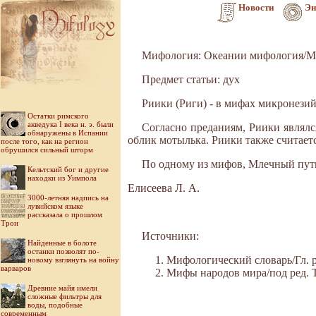
Новости
Эн
Мифология: Океании мифология/М
Предмет статьи: дух
Риики (Риги) - в мифах микронезийц
Остатки римского
акведука I века н. э. были
Согласно преданиям, Риики являлс
обнаружены в Испании
облик мотылька. Риики также считаетс
после того, как на регион
обрушился сильный шторм
По одному из мифов, Млечный путь 
Кельтский бог и другие
находки из Уимпола
Елисеева Л. А.
3000-летняя надпись на
лувийском языке
рассказала о прошлом
Трои
Источники:
Найденные в болоте
останки позволят по-
Мифологический словарь/Гл. ре
новому взглянуть на войну
варваров
Мифы народов мира/под ред. Ток
Древние майя имели
сложные фильтры для
воды, подобные
современным