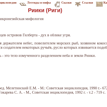
циклопедия
Легенды и мифы
Сказки
Ссылки
Ка
Риики (Риги)
икронезийская мифология
ев островов Гилберта - дух в облике угря.
я держателем небес, повелителем морских рыб, хозяином кокос
я создателем некоторых ручьёв, русло которых извивается подоб
- это тело измученного разделением неба и земли Риики.
д. Мелетинский Е.М. - М.: Советская энциклопедия, 1990 г.- 672
арева С. А. - М., Советская энциклопедия, 1992 г. - т.2 - 719 с.