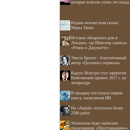
которые исчезли сотни лет назад
Издана неизвестная сказка
Марка Твена
Историк обнаружил дом в
Лондоне, где Шекспир написал
«Ромео и Джульетту»
Эмили Бронте - блистательный
автор «Грозового перевала»
Кадзуо Исигуро стал лауреатом
Нобелевской премии 2017 г. по
литературе
В продажу поступила первая
книга, написанная ИИ
На «Лицей» поступило более
2500 работ
Успенским будет написано
продолжение «Простоквашино»