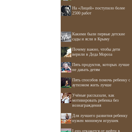
На «Лицей» поступило более
2500 работ
Какими были первые детские
сады и ясли в Крыму
Почему важно, чтобы дети
верили в Деда Мороза
Пять продуктов, которых лучше
не давать детям
Пять способов помочь ребенку с
аутизмом жить лучше
Учёные рассказали, как
мотивировать ребенка без
вознаграждения
Для лучшего развития ребенку
нужен минимум игрушек
Lego откажется от нефти в