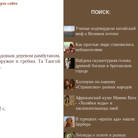
рта сайта
ПОИСК:
Ученые подтвердили китайский
миф о Великом потопе
Как простые люди становились
небожителями
одовым деревом рамбутаном,
Найдена скульптурная голова
оружие и гребни. Та Тангой
древней богини в британском
.
городе
Хэллоуин по-нашему
«Страшилки» разных народов
Африканский культ Мамми Вата
- «Хозяйки воды» и
заклинательницы змей
 с.
В турецких «вратах ада» нашли
Цербера
Легенды о золоте в разных