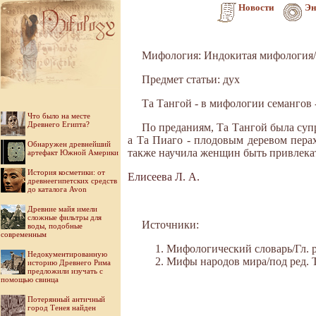
Новости
Эн
Мифология: Индокитая мифология
Предмет статьи: дух
Та Тангой - в мифологии семангов 
Что было на месте
Древнего Египта?
По преданиям, Та Тангой была суп
а Та Пиаго - плодовым деревом пера
Обнаружен древнейший
также научила женщин быть привлека
артефакт Южной Америки
История косметики: от
Елисеева Л. А.
древнеегипетских средств
до каталога Avon
Древние майя имели
сложные фильтры для
Источники:
воды, подобные
современным
Мифологический словарь/Гл. ре
Недокументированную
Мифы народов мира/под ред. Ток
историю Древнего Рима
предложили изучать с
помощью свинца
Потерянный античный
город Тенея найден