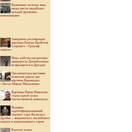
Казненные полтора века
назад шесть индейских
вождей признаны
невиновными
Завершена реставрация
картины Питера Брейгеля
Старшего «Триумф
смерти»
Марс работы скульптора-
маньериста Джамболоньи
возвращается в Дрезден
Организаторы выставки
повесили рядом две
картины Караваджо
«Экстаз Марии Магдалины»
Картины Павла Никонова
стали одной из вех
отечественной живописи
Недавно
идентифицированный
портрет сэра Фрэнсиса
Дрейка – знаменитого английского
пирата и национального героя
Рентген помог