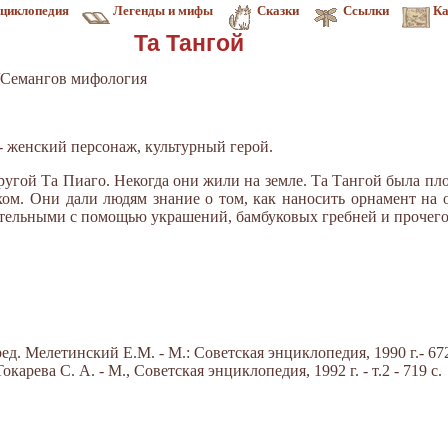
циклопедия
Легенды и мифы
Сказки
Ссылки
Ка
Та Тангой
/Семангов мифология
- женский персонаж, культурный герой.
ругой Та Пиаго. Некогда они жили на земле. Та Тангой была пл
хом. Они дали людям знание о том, как наносить орнамент на 
тельными с помощью украшений, бамбуковых гребней и прочего
д. Мелетинский Е.М. - М.: Советская энциклопедия, 1990 г.- 672
арева С. А. - М., Советская энциклопедия, 1992 г. - т.2 - 719 с.