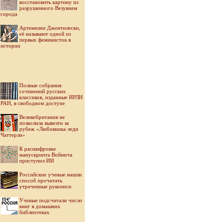
восстановить картину из
разрушенного Везувием
города
Артемизии Джентилески,
её называют одной из
первых феминисток в
истории
Полные собрания
сочинений русских
классиков, изданные ИРЛИ
РАН, в свободном доступе
Великобритания не
позволила вывезти за
рубеж «Любовника леди
Чаттерли»
К расшифровке
манускрипта Войнича
приступил ИИ
Российские ученые нашли
способ прочитать
утраченные рукописи
Ученые подсчитали число
книг в домашних
библиотеках