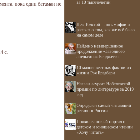
за 10 тысячелетий
омента, пока один батаман не
Лев Толстой - пять мифов и
рассказ о том, как же всё было
на самом деле
Найдено незавершенное
продолжение «Заводного
4 с.
апельсина» Берджесса
10 малоизвестных фактов из
жизни Рэя Брэдбери
Назван лауреат Нобелевской
премии по литературе за 2019
год
Определен самый читающий
регион в России
Появился новый портал о
детском и юношеском чтении
«Хочу читать»