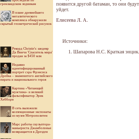
проследили по
появится другой батаман, то они будут
гренландским ледникам
уйдет.
В плане древнейшего
мегалитического
Елисеева Л. А.
комплекса обнаружили
скрытый геометрический рисунок
Источники:
Рекорд Christie's: шедевр
Шапарова Н.С. Краткая энцикл
Да Винчи 'Спаситель мира'
продан за $450 млн
Недавно
идентифицированный
портрет сэра Фрэнсиса
Дрейка – знаменитого английского
пирата и национального героя
Картина «Читающий
мужчина» и великий
фальсификатор Эрик
Хебборн
В сеть выложили
коллекционные экспонаты
из музея Метрополитен
Марс работы скульптора-
маньериста Джамболоньи
возвращается в Дрезден