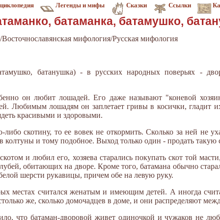
циклопедия
Легенды и мифы
Сказки
Ссылки
Ка
атаманко, батаманка, батамушко, батан
/Восточнославянская мифология/Русская мифология
батамушко, батанушка) - в русских народных поверьях - дв
обенно он любит лошадей. Его даже называют "коневой хозяи
дей. Любимым лошадям он заплетает гривы в косички, гладит и
лядеть красивыми и здоровыми.
либо скотину, то ее вовек не откормить. Сколько за ней не ух
я в колтуны и тому подобное. Выход только один - продать такую 
скотом и любил его, хозяева старались покупать скот той масти
лубей, обитающих на дворе. Кроме того, батамана обычно стара
 белой шерсти рукавицы, причем обе на левую руку.
рых местах считался женатым и имеющим детей. А иногда счита
 столько же, сколько домочадцев в доме, и они распределяют меж
ло, что батаман-дворовой живет одиночкой и чужаков не люби