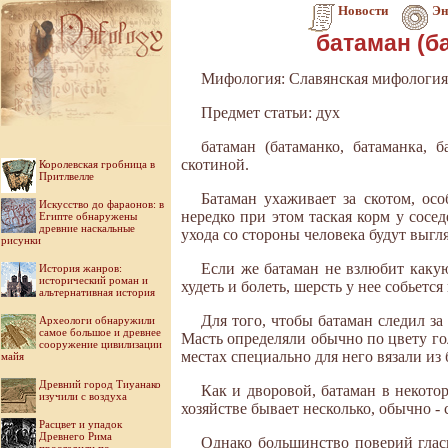
Новости
Эн
батаман (б
Мифология: Славянская мифология
Предмет статьи: дух
батаман (батаманко, батаманка, 
скотиной.
Королевская гробница в
Притлвелле
Батаман ухаживает за скотом, ос
Искусство до фараонов: в
нередко при этом таская корм у сосе
Египте обнаружены
древние наскальные
ухода со стороны человека будут выг
рисунки
Если же батаман не взлюбит какую-
История жанров:
исторический роман и
худеть и болеть, шерсть у нее собьетс
альтернативная история
Для того, чтобы батаман следил за 
Археологи обнаружили
самое большое и древнее
Масть определяли обычно по цвету го
сооружение цивилизации
местах специально для него вязали из
майя
Древний город Тиуанако
Как и дворовой, батаман в некото
изучили с воздуха
хозяйстве бывает несколько, обычно -
Расцвет и упадок
Древнего Рима
Однако большинство поверий гласи