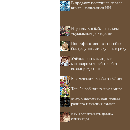
В продажу поступила первая
книга, написанная ИИ
Израильская бабушка стала
«кукольным доктором»
Пять эффективных способов
быстро унять детскую истерику
Учёные рассказали, как
мотивировать ребенка без
вознаграждения
Как менялась Барби за 57 лет
Топ-5 необычных школ мира
Миф о несомненной пользе
раннего изучения языков
Как воспитывать детей-
близнецов