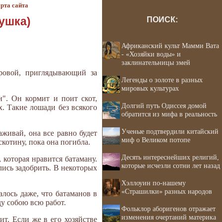
рта сайта
ушка)
ПОИСК:
Африканский культ Мамми Вата
- «Хозяйки воды» и
заклинательницы змей
оровой, приглядывающий за
Легенды о золоте в разных
мировых культурах
н". Он кормит и поит скот,
Долгий путь Одиссея домой
х. Такие лошади без всякого
обратится из мифа в реальность
Ученые подтвердили китайский
аживай, она все равно будет
миф о Великом потопе
скотину, пока она погибла.
Десять интереснейших религий,
, которая нравится батаману.
которые исчезли сотни лет назад
лись задобрить. В некоторых
Хэллоуин по-нашему
«Страшилки» разных народов
лось даже, что батаманов в
ду собою всю работ.
Фольклор аборигенов отражает
изменения очертаний материка
т. Если же в его хозяйстве