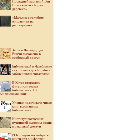
Последней картиной Ван
Гога назвали «Корни
деревьев»
«Мальчик в голубом»
отправится на
реставрацию
Записи Леонардо да
Винчи выложены в
свободный доступ
Библиотекой в Челябинске
снят боевик для борьбы с
забывчивыми читателями
В Китае открылась
футуристическая
библиотека с 1,2
миллионами книг
Ученые подсчитали число
книг в домашних
библиотеках
Институт восточных
рукописей выложил архив
в открытый доступ
РГБ предлагает выбрать
книги для оцифровки