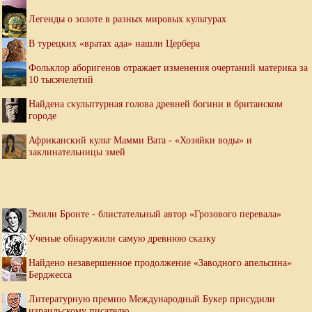
Легенды о золоте в разных мировых культурах
В турецких «вратах ада» нашли Цербера
Фольклор аборигенов отражает изменения очертаний материка за
10 тысячелетий
Найдена скульптурная голова древней богини в британском
городе
Африканский культ Мамми Вата - «Хозяйки воды» и
заклинательницы змей
Эмили Бронте - блистательный автор «Грозового перевала»
Ученые обнаружили самую древнюю сказку
Найдено незавершенное продолжение «Заводного апельсина»
Берджесса
Литературную премию Международный Букер присудили
израильскому писателю