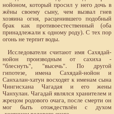
нойоном, который просил у него дочь в
жёны своему сыну, чем вызвал гнев
хозяина огня, расценившего подобный
брак как противоестественный (оба
принадлежали к одному роду). С тех пор
огонь не терпит воды.
Исследователи считают имя Сахядай-
нойон производным от сахиха -
"блеснуть", "высечь". По другой
гипотезе, имена Сахядай-нойон и
Санхалан-хатун восходят к именам сына
Чингисхана Чагадая и его жены
Чанхулан. Чагадай являлся хранителем и
жрецом родового очага, после смерти он
мог быть отождествлён с духом