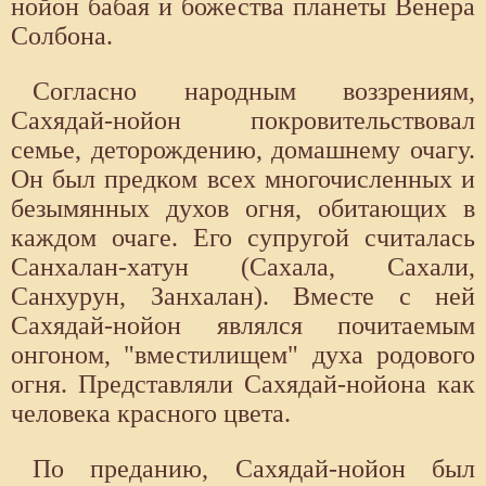
нойон бабая и божества планеты Венера
Солбона.
Согласно народным воззрениям,
Сахядай-нойон покровительствовал
семье, деторождению, домашнему очагу.
Он был предком всех многочисленных и
безымянных духов огня, обитающих в
каждом очаге. Его супругой считалась
Санхалан-хатун (Сахала, Сахали,
Санхурун, Занхалан). Вместе с ней
Сахядай-нойон являлся почитаемым
онгоном, "вместилищем" духа родового
огня. Представляли Сахядай-нойона как
человека красного цвета.
По преданию, Сахядай-нойон был