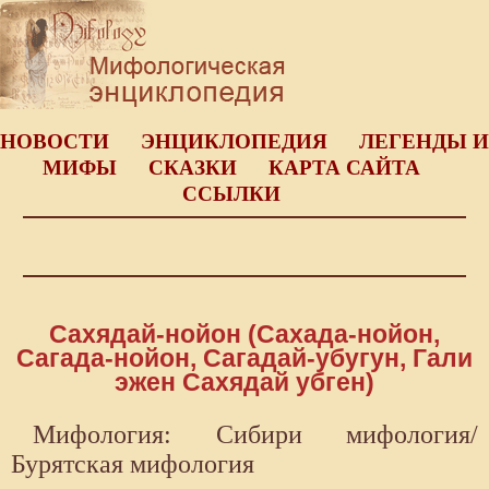
НОВОСТИ
ЭНЦИКЛОПЕДИЯ
ЛЕГЕНДЫ И
МИФЫ
СКАЗКИ
КАРТА САЙТА
ССЫЛКИ
Сахядай-нойон (Сахада-нойон,
Сагада-нойон, Сагадай-убугун, Гали
эжен Сахядай убген)
Мифология: Сибири мифология/
Бурятская мифология