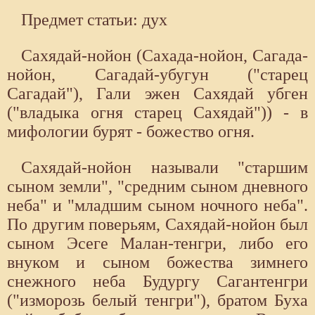
Предмет статьи: дух
Сахядай-нойон (Сахада-нойон, Сагада-
нойон, Сагадай-убугун ("старец
Сагадай"), Гали эжен Сахядай убген
("владыка огня старец Сахядай")) - в
мифологии бурят - божество огня.
Сахядай-нойон называли "старшим
сыном земли", "средним сыном дневного
неба" и "младшим сыном ночного неба".
По другим поверьям, Сахядай-нойон был
сыном Эсеге Малан-тенгри, либо его
внуком и сыном божества зимнего
снежного неба Будургу Сагантенгри
("изморозь белый тенгри"), братом Буха