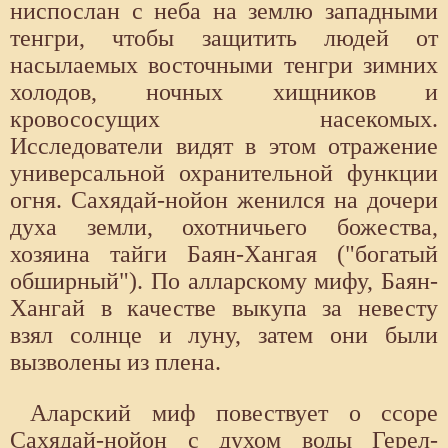
ниспослан с неба на землю западными
тенгри, чтобы защитить людей от
насылаемых восточными тенгри зимних
холодов, ночных хищников и
кровососущих насекомых.
Исследователи видят в этом отражение
универсальной охранительной функции
огня. Сахядай-нойон женился на дочери
духа земли, охотничьего божества,
хозяина тайги Баян-Хангая ("богатый
обширный"). По алларскому мифу, Баян-
Хангай в качестве выкупа за невесту
взял солнце и луну, затем они были
вызволены из плена.
Аларский миф повествует о ссоре
Сахядай-нойон с духом воды Герел-