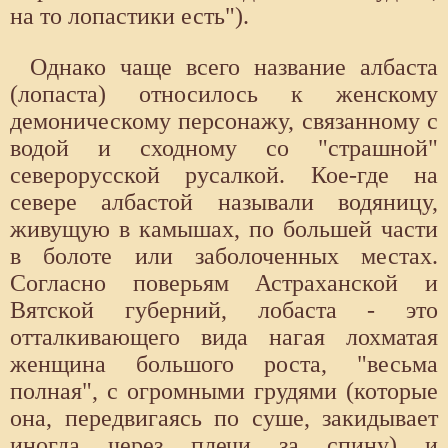
на то лопастики есть").
Однако чаще всего название албаста
(лопаста) относилось к женскому
демоническому персонажу, связанному с
водой и сходному со "страшной"
северорусской русалкой. Кое-где на
севере албастой называли водяницу,
живущую в камышах, по большей части
в болоте или заболоченных местах.
Согласно поверьям Астраханской и
Вятской губерний, лобаста - это
отталкивающего вида нагая лохматая
женщина большого роста, "весьма
полная", с огромными грудями (которые
она, передвигаясь по суше, закидывает
иногда через плечи за спину) и