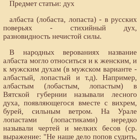
Предмет статьи: дух
албаста (лобаста, лопаста) - в русских
поверьях - стихийный дух,
разновидность нечистой силы.
В народных верованиях название
албаста могло относиться и к женским, и
к мужским духам (в мужском варианте -
албастый, лопастый и т.д). Например,
албастым (лобастым, лопастым) в
Вятской губернии называли лесного
духа, появляющегося вместе с вихрем,
бурей, сильным ветром. На Урале
лопастами (лопастиками) нередко
называли чертей и мелких бесов (ср.
выражение: "Не наше дело попов судить,