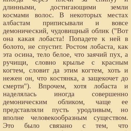
длинными, достигающими земли
космами волос. В некоторых местах
албастам приписывали и вовсе
демонический, чудовищный облик ("Вот
она какая лобаста! Попадете к ней в
болото, не спустит. Ростом лобаста, как
эта осина, тело белое, что заячий пух, а
ручищи, словно крылье с красным
когтем, словит да этим когтем, хоть и
нежен он, что костянка, а защекочет до
смерти"). Впрочем, хотя лобаста и
наделялась иногда совершенно
демоническим обликом, чаще ее
представляли пусть уродливым, но
вполне человекообразным существом.
Это было связано с тем, что