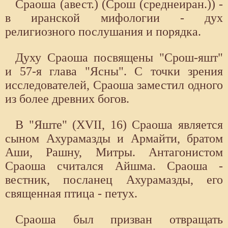
Сраоша (авест.) (Срош (среднеиран.)) -
в иранской мифологии - дух
религиозного послушания и порядка.
Духу Сраоша посвящены "Срош-яшт"
и 57-я глава "Ясны". С точки зрения
исследователей, Сраоша заместил одного
из более древних богов.
В "Яште" (XVII, 16) Сраоша является
сыном Ахурамазды и Армайти, братом
Аши, Рашну, Митры. Антагонистом
Сраоша считался Айшма. Сраоша -
вестник, посланец Ахурамазды, его
священная птица - петух.
Сраоша был призван отвращать