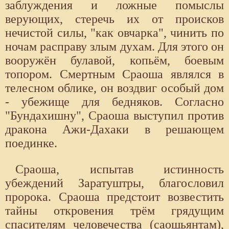
заблуждения и ложные помыслы
верующих, стеречь их от происков
нечистой силы, "как овчарка", чинить по
ночам расправу злым духам. Для этого он
вооружён булавой, копьём, боевым
топором. Смертным Сраоша являлся в
телесном облике, он воздвиг особый дом
- убежище для бедняков. Согласно
"Бундахишну", Сраоша выступил против
дракона Ажи-Дахаки в решающем
поединке.
Сраоша, испытав истинность
убеждений Заратуштры, благословил
пророка. Сраоша предстоит возвестить
тайны откровения трём грядущим
спасителям человечества (саошьянтам),