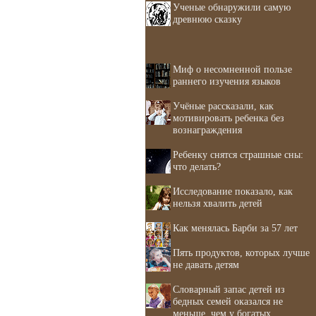
Ученые обнаружили самую
древнюю сказку
Миф о несомненной пользе
раннего изучения языков
Учёные рассказали, как
мотивировать ребенка без
вознаграждения
Ребенку снятся страшные сны:
что делать?
Исследование показало, как
нельзя хвалить детей
Как менялась Барби за 57 лет
Пять продуктов, которых лучше
не давать детям
Словарный запас детей из
бедных семей оказался не
меньше, чем у богатых