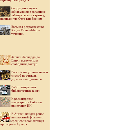
картину Рембрандта
Cотрудники музея
обнаружили в запаснике
забытую всеми картину,
написанную Отто ван Вееном
Большая ретроспектива
Клода Моне «Мир в
течении»
Записи Леонардо да
Винчи выложены в
свободный доступ
Российские ученые нашли
способ прочитать
утраченные рукописи
Робот возвращает
библиотечные книги
К расшифровке
манускрипта Войнича
приступил ИИ
В Англии найден ранее
неизвестный фрагмент
средневековой легенды
про короля Артура