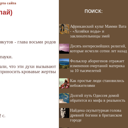
рта сайта
лай)
ПОИСК:
Африканский культ Мамми Вата
- «Хозяйки воды» и
заклинательницы змей
кутов - глава восьми родов
Десять интереснейших религий,
которые исчезли сотни лет назад
 пауки.
Фольклор аборигенов отражает
изменения очертаний материка
али, что эти духи вызывают
за 10 тысячелетий
 приносить кровавые жертвы
Как простые люди становились
небожителями
Долгий путь Одиссея домой
обратится из мифа в реальность
Найдена скульптурная голова
древней богини в британском
 с.
городе