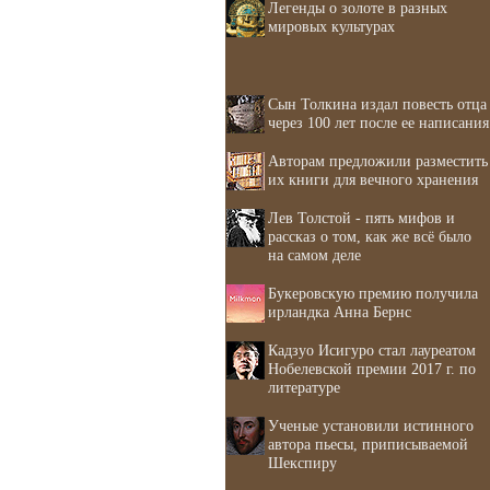
Легенды о золоте в разных
мировых культурах
Сын Толкина издал повесть отца
через 100 лет после ее написания
Авторам предложили разместить
их книги для вечного хранения
Лев Толстой - пять мифов и
рассказ о том, как же всё было
на самом деле
Букеровскую премию получила
ирландка Анна Бернс
Кадзуо Исигуро стал лауреатом
Нобелевской премии 2017 г. по
литературе
Ученые установили истинного
автора пьесы, приписываемой
Шекспиру