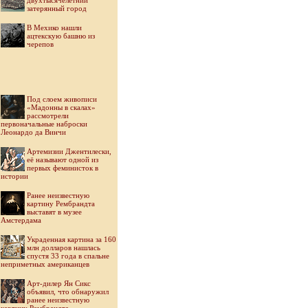
двухтысячелетний
затерянный город
В Мехико нашли
ацтекскую башню из
черепов
Под слоем живописи
«Мадонны в скалах»
рассмотрели
первоначальные наброски
Леонардо да Винчи
Артемизии Джентилески,
её называют одной из
первых феминисток в
истории
Ранее неизвестную
картину Рембрандта
выставят в музее
Амстердама
Украденная картина за 160
млн долларов нашлась
спустя 33 года в спальне
неприметных американцев
Арт-дилер Ян Сикс
объявил, что обнаружил
ранее неизвестную