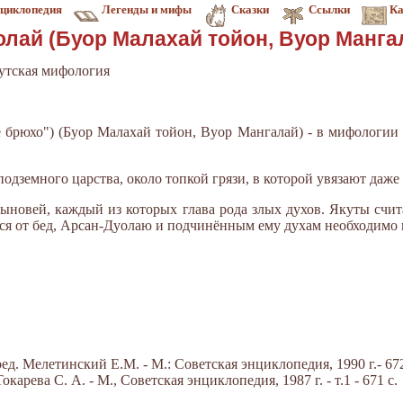
циклопедия
Легенды и мифы
Сказки
Ссылки
Ка
лай (Буор Малахай тойон, Вуор Манга
утская мифология
 брюхо") (Буор Малахай тойон, Вуор Мангалай) - в мифологии я
одземного царства, около топкой грязи, в которой увязают даже
сыновей, каждый из которых глава рода злых духов. Якуты счит
ься от бед, Арсан-Дуолаю и подчинённым ему духам необходимо
д. Мелетинский Е.М. - М.: Советская энциклопедия, 1990 г.- 672
арева С. А. - М., Советская энциклопедия, 1987 г. - т.1 - 671 с.