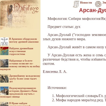
Новости
Эн
Арсан-Дуо
Мифология: Сибири мифология/Як
Предмет статьи: дух
Арсан-Дуолай ("господин земляное
злых духов нижнего мира.
В Армении обнаружили
могилу древней амазонки
Арсан-Дуолай живёт в самом низу п
Найдена древнейшая
искусственная
гидросистема
У Арсан-Дуолая есть жена и семь 
различные бедствия и, чтобы избавит
Найденные в болоте
скотом.
останки позволят по-
новому взглянуть на войну
варваров
Елисеева Л. А.
Древнейшему колодезному
срубу более семи тысяч
лет
Источники:
Недокументированную
историю Древнего Рима
предложили изучать с
Мифологический словарь/Гл. ре
помощью свинца
Мифы народов мира/под ред. Ток
В Ираке найден