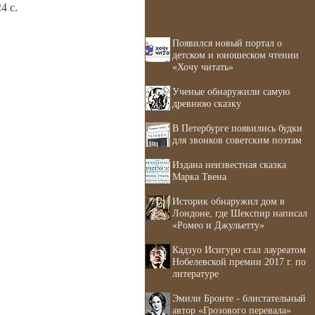
4 с.
Появился новый портал о
детском и юношеском чтении
«Хочу читать»
Ученые обнаружили самую
древнюю сказку
В Петербурге появились будки
для звонков советским поэтам
Издана неизвестная сказка
Марка Твена
Историк обнаружил дом в
Лондоне, где Шекспир написал
«Ромео и Джульетту»
Кадзуо Исигуро стал лауреатом
Нобелевской премии 2017 г. по
литературе
Эмили Бронте - блистательный
автор «Грозового перевала»