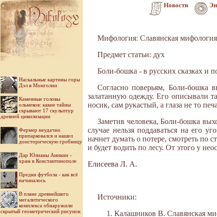
Новости
Эн
Мифология: Славянская мифология
Предмет статьи: дух
Боли-бошка - в русских сказках и п
Наскальные картины горы
Дэл в Монголии
Согласно поверьям, Боли-бошка в
залатанную одежду. Его описывали так
Каменные головы
носик, сам рукастый, а глаза не то пе
ольмеков: какие тайны
скрывают 17 скульптур
древней цивилизации
Заметив человека, Боли-бошка вых
случае нельзя поддаваться на его уг
Фермер неудачно
припарковался и нашел
начнет думать о потере, смотреть по с
доисторическую гробницу
и будет водить по лесу. От этого у не
Дар Юлианы Аникии -
храм в Константинополе
Елисеева Л. А.
Предки футбола - как всё
начиналось
В плане древнейшего
Источники:
мегалитического
комплекса обнаружили
скрытый геометрический рисунок
Калашников В. Славянская мифо