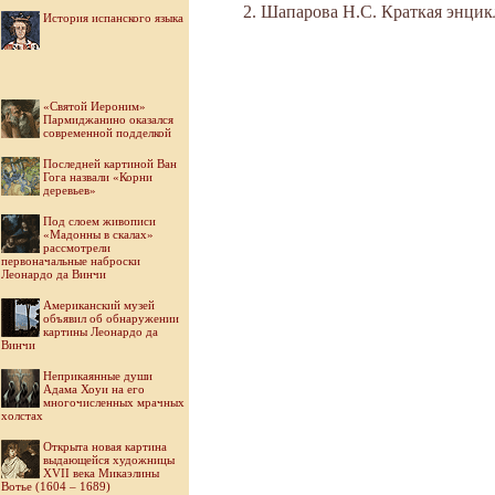
Шапарова Н.С. Краткая энцикл
История испанского языка
«Святой Иероним»
Пармиджанино оказался
современной подделкой
Последней картиной Ван
Гога назвали «Корни
деревьев»
Под слоем живописи
«Мадонны в скалах»
рассмотрели
первоначальные наброски
Леонардо да Винчи
Американский музей
объявил об обнаружении
картины Леонардо да
Винчи
Неприкаянные души
Адама Хоуи на его
многочисленных мрачных
холстах
Открыта новая картина
выдающейся художницы
XVII века Микаэлины
Вотье (1604 – 1689)