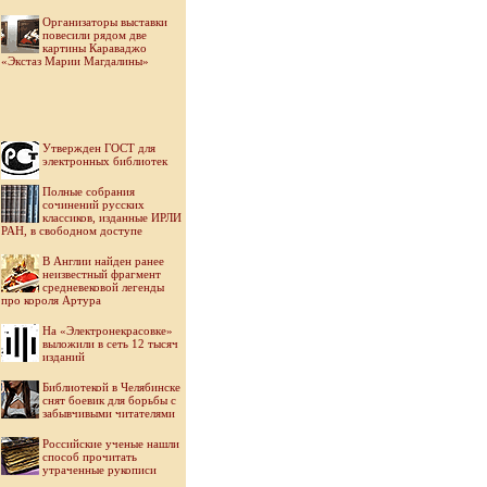
Организаторы выставки
повесили рядом две
картины Караваджо
«Экстаз Марии Магдалины»
Утвержден ГОСТ для
электронных библиотек
Полные собрания
сочинений русских
классиков, изданные ИРЛИ
РАН, в свободном доступе
В Англии найден ранее
неизвестный фрагмент
средневековой легенды
про короля Артура
На «Электронекрасовке»
выложили в сеть 12 тысяч
изданий
Библиотекой в Челябинске
снят боевик для борьбы с
забывчивыми читателями
Российские ученые нашли
способ прочитать
утраченные рукописи