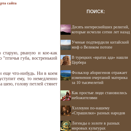
рта сайта
ПОИСК:
Десять интереснейших религий,
которые исчезли сотни лет назад
Ученые подтвердили китайский
миф о Великом потопе
 старую, рваную и кое-как
В турецких «вратах ада» нашли
о "птичья губа, востренький
Цербера
Фольклор аборигенов отражает
 еще что-нибудь. Ни в коем
изменения очертаний материка
 уступит ему, то немедленно
за 10 тысячелетий
на шею, голову петлей стянет
Как простые люди становились
небожителями
Хэллоуин по-нашему
«Страшилки» разных народов
Легенды о золоте в разных
мировых культурах