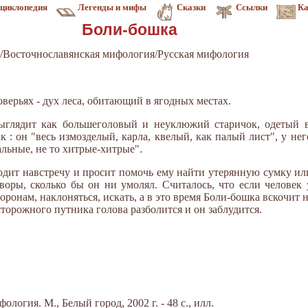
циклопедия
Легенды и мифы
Сказки
Ссылки
Ка
Боли-бошка
/Восточнославянская мифология/Русская мифология
оверьях - дух леса, обитающий в ягодных местах.
ыглядит как большеголовый и неуклюжий старичок, одетый в
 : он "весь измозделый, карла, квелый, как палый лист", у нег
чальные, не то хитрые-хитрые".
одит навстречу и просит помочь ему найти утерянную сумку или
оворы, сколько бы он ни умолял. Считалось, что если человек
торонам, наклоняться, искать, а в это время Боли-бошка вскочит 
осторожного путника голова разболится и он заблудится.
логия. М., Белый город, 2002 г. - 48 с., илл.