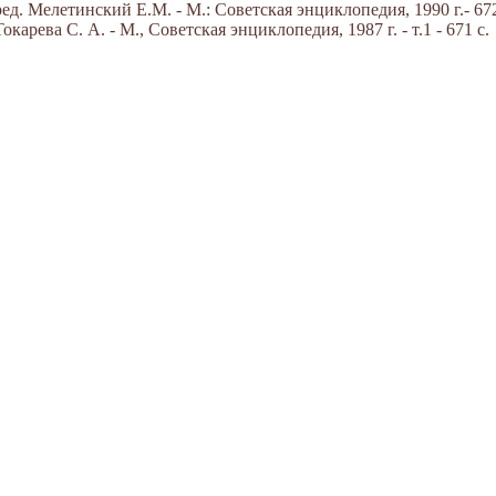
д. Мелетинский Е.М. - М.: Советская энциклопедия, 1990 г.- 672
арева С. А. - М., Советская энциклопедия, 1987 г. - т.1 - 671 с.