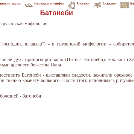
циклопедия
Легенды и мифы
Сказки
Ссылки
Ка
Батонеби
/Грузинская мифология
"господин, владыка") - в грузинской мифологии - собирател
числе дух, приносящий корь (Цитела Батонеби), коклюш (Хв
етьми древнего божества Нана.
остивить Батонеби - выставляли сладости, зажигали ореховое
ой тканью комнату больного. После этого исполнялась ритуаль
олезней - батонеби.