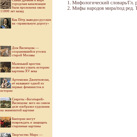
Самая древняя в мире
Мифологический словарь/Гл. ре
городская канализация
была проложена около
Мифы народов мира/под ред. Ток
11800 лет назад
Как Пётр выводил русских
на «правильную дорогу»
Дом Васнецова —
сохранившийся уголок
старой Москвы
Маленький крестик
позволил узнать историю
картины XV века
Артемизии Джентилески,
её называют одной из
первых феминисток в
истории
Секреты «Богатырей»
Васнецова: кого на самом
деле изобразил художник
на знаменитой картине
Бактерии могут
повреждать и защищать
старинные картины
Творчество Миро —