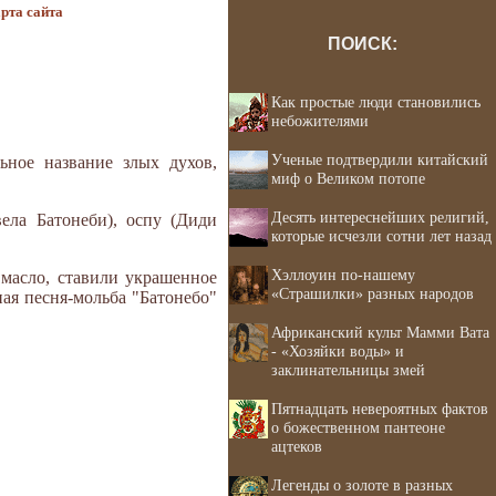
рта сайта
ПОИСК:
Как простые люди становились
небожителями
Ученые подтвердили китайский
ьное название злых духов,
миф о Великом потопе
Десять интереснейших религий,
ела Батонеби), оспу (Диди
которые исчезли сотни лет назад
Хэллоуин по-нашему
 масло, ставили украшенное
«Страшилки» разных народов
ная песня-мольба "Батонебо"
Африканский культ Мамми Вата
- «Хозяйки воды» и
заклинательницы змей
Пятнадцать невероятных фактов
о божественном пантеоне
ацтеков
Легенды о золоте в разных