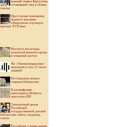
важный символ Барселоны,
оставивший след в облике
города
При отделке помещения
модного магазина
обнаружили огромную
картину XVII века
Институт восточных
рукописей выложил архив
в открытый доступ
На «Электронекрасовке»
выложили в сеть 12 тысяч
изданий
На Северном полюсе
открыли библиотеку
К расшифровке
манускрипта Войнича
приступил ИИ
Электронный архив
Российской
государственной детской
библиотеки: книги, журналы,
газеты
Российские ученые нашли