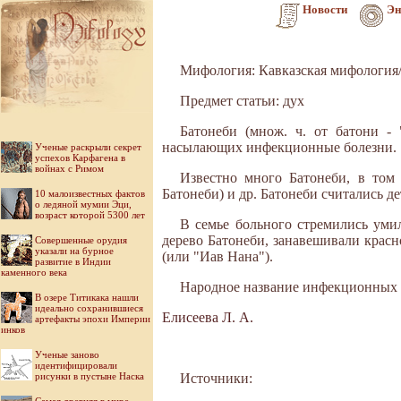
Новости
Эн
Мифология: Кавказская мифология
Предмет статьи: дух
Батонеби (множ. ч. от батони - 
насылающих инфекционные болезни.
Ученые раскрыли секрет
успехов Карфагена в
войнах с Римом
Известно много Батонеби, в том 
Батонеби) и др. Батонеби считались д
10 малоизвестных фактов
о ледяной мумии Эци,
возраст которой 5300 лет
В семье больного стремились умил
дерево Батонеби, занавешивали красн
Совершенные орудия
указали на бурное
(или "Иав Нана").
развитие в Индии
каменного века
Народное название инфекционных б
В озере Титикака нашли
идеально сохранившиеся
Елисеева Л. А.
артефакты эпохи Империи
инков
Ученые заново
идентифицировали
рисунки в пустыне Наска
Источники: