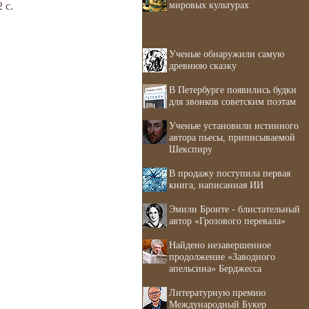
мировых культурах
 с.
Ученые обнаружили самую
древнюю сказку
В Петербурге появились будки
для звонков советским поэтам
Ученые установили истинного
автора пьесы, приписываемой
Шекспиру
В продажу поступила первая
книга, написанная ИИ
Эмили Бронте - блистательный
автор «Грозового перевала»
Найдено незавершенное
продолжение «Заводного
апельсина» Берджесса
Литературную премию
Международный Букер