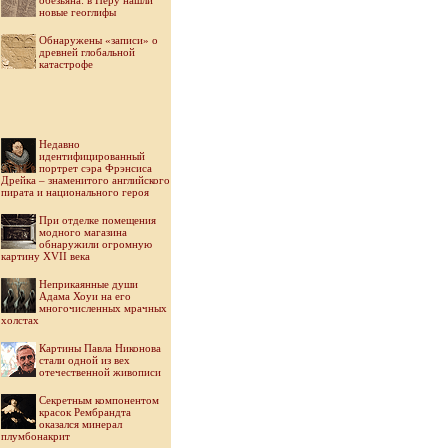
обезьяна: в Перу нашли
новые геоглифы
Обнаружены «записи» о
древней глобальной
катастрофе
Недавно
идентифицированный
портрет сэра Фрэнсиса
Дрейка – знаменитого английского
пирата и национального героя
При отделке помещения
модного магазина
обнаружили огромную
картину XVII века
Неприкаянные души
Адама Хоуи на его
многочисленных мрачных
холстах
Картины Павла Никонова
стали одной из вех
отечественной живописи
Секретным компонентом
красок Рембрандта
оказался минерал
плумбонакрит