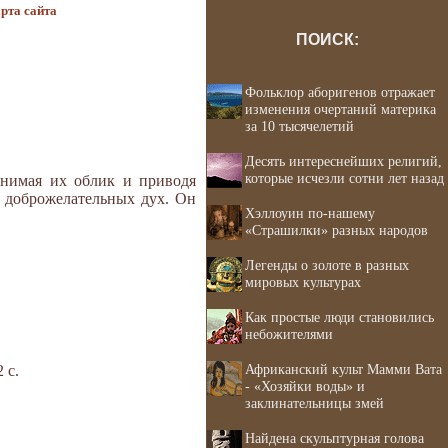
рта сайта
ПОИСК:
Фольклор аборигенов отражает
изменения очертаний материка
за 10 тысячелетий
Десять интереснейших религий,
которые исчезли сотни лет назад
инимая их облик и приводя
ак доброжелательных дух. Он
Хэллоуин по-нашему
«Страшилки» разных народов
Легенды о золоте в разных
мировых культурах
Как простые люди становились
небожителями
Африканский культ Мамми Вата
 с.
- «Хозяйки воды» и
заклинательницы змей
Найдена скульптурная голова