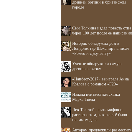
древней богини в британском
городе
Сын Толкина издал повесть отца
через 100 лет после ее написания
Историк обнаружил дом в
Лондоне, где Шекспир написал
«Ромео и Джульетту»
Ученые обнаружили самую
древнюю сказку
«Нацбест-2017» выиграла Анна
Козлова с романом «F20»
Издана неизвестная сказка
Марка Твена
Лев Толстой - пять мифов и
рассказ о том, как же всё было
на самом деле
Авторам предложили разместить