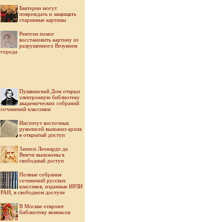
Бактерии могут
повреждать и защищать
старинные картины
Рентген помог
восстановить картину из
разрушенного Везувием
города
Пушкинский Дом открыл
электронную библиотеку
академических собраний
сочинений классиков
Институт восточных
рукописей выложил архив
в открытый доступ
Записи Леонардо да
Винчи выложены в
свободный доступ
Полные собрания
сочинений русских
классиков, изданные ИРЛИ
РАН, в свободном доступе
В Москве откроют
библиотеку комиксов