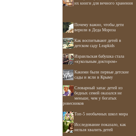
их книги для вечного хранения
Почему важно, чтобы дети
верили в Деда Мороза
Как воспитывают детей в
детском саду Leapkids
Израильская бабушка стала
«кукольным доктором»
Какими были первые детские
сады и ясли в Крыму
Словарный запас детей из
бедных семей оказался не
меньше, чем у богатых
ровесников
Топ-5 необычных школ мира
Исследование показало, как
нельзя хвалить детей