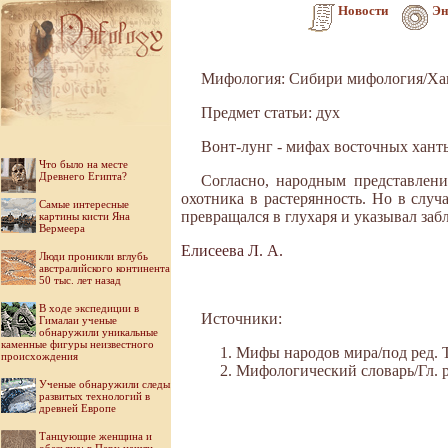
Новости
Эн
Мифология: Сибири мифология/Ха
Предмет статьи: дух
Вонт-лунг - мифах восточных ханты
Что было на месте
Древнего Египта?
Согласно, народным представлени
охотника в растерянность. Но в случ
Самые интересные
превращался в глухаря и указывал за
картины кисти Яна
Вермеера
Елисеева Л. А.
Люди проникли вглубь
австралийского континента
50 тыс. лет назад
В ходе экспедиции в
Источники:
Гималаи ученые
обнаружили уникальные
каменные фигуры неизвестного
Мифы народов мира/под ред. Ток
происхождения
Мифологический словарь/Гл. ре
Ученые обнаружили следы
развитых технологий в
древней Европе
Танцующие женщина и