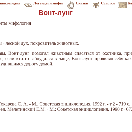
циклопедия
Легенды и мифы
Сказки
Ссылки
Ка
Вонт-лунг
нты мифология
 - лесной дух, покровитель животных.
ям, Вонт-лунг помогал животным спасаться от охотника, пр
ае, если кто-то заблудился в чаще, Вонт-лунг проявлял себя к
блудившимся дорогу домой.
арева С. А. - М., Советская энциклопедия, 1992 г. - т.2 - 719 с.
д. Мелетинский Е.М. - М.: Советская энциклопедия, 1990 г.- 672