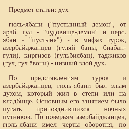
Предмет статьи: дух
гюль-ябани ("пустынный демон", от
араб. гул - "чудовище-демон" и перс.
ябан - "пустыня") - в мифах турок,
азербайджанцев (гуляй баны, биабан-
гули), киргизов (гульбиябан), таджиков
(гул, гул ёвони) - низший злой дух.
По представлениям турок и
азербайджанцев, гюль-ябани был злым
духом, который жил в степи или на
кладбище. Основным его занятием было
пугать припозднившихся ночных
путников. По поверьям азербайджанцев,
гюль-ябани имел черты оборотня, по