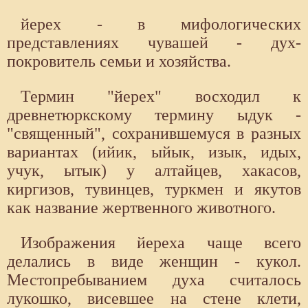
йерех - в мифологических
представлениях чувашей - дух-
покровитель семьи и хозяйства.
Термин "йерех" восходил к
древнетюркскому термину ыдук -
"священный", сохранившемуся в разных
вариантах (ийик, ыйык, изык, идых,
учук, ытык) у алтайцев, хакасов,
киргизов, тувинцев, туркмен и якутов
как название жертвенного животного.
Изображения йереха чаще всего
делались в виде женщин - кукол.
Местопребыванием духа считалось
лукошко, висевшее на стене клети,