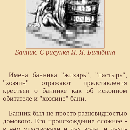
Банник. С рисунка И. Я. Билибина
Имена банника "жихарь", "пастырь",
"хозяин" отражают представления
крестьян о баннике как об исконном
обитателе и "хозяине" бани.
Банник был не просто разновидностью
домового. Его происхождение сложнее -
в нём участвовали и дух воды, и духи-