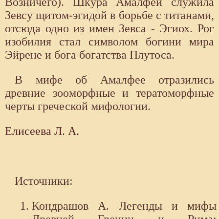
Возничего). Шкура Амалфеи служила
Зевсу щитом-эгидой в борьбе с титанами,
отсюда одно из имен Зевса - Эгиох. Рог
изобилия стал символом богини мира
Эйрене и бога богатства Плутоса.
В мифе об Амалфее отразились
древние зооморфные и тератоморфные
черты греческой мифологии.
Елисеева Л. А.
Источники:
Кондрашов А. Легенды и мифы