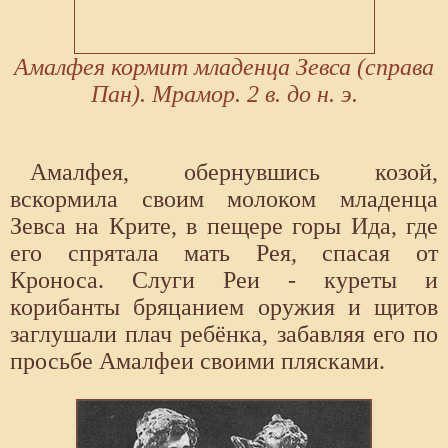
Амалфея кормит младенца Зевса (справа
Пан). Мрамор. 2 в. до н. э.
Амалфея, обернувшись козой,
вскормила своим молоком младенца
Зевса на Крите, в пещере горы Ида, где
его спрятала мать Рея, спасая от
Кроноса. Слуги Реи - куреты и
корибанты бряцанием оружия и щитов
заглушали плач ребёнка, забавляя его по
просьбе Амалфеи своими плясками.