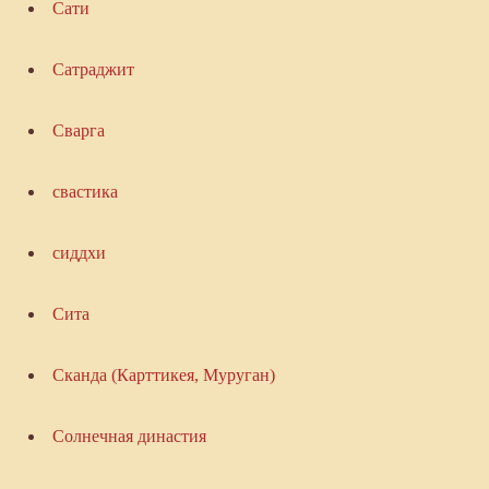
Сати
Сатраджит
Сварга
свастика
сиддхи
Сита
Сканда (Карттикея, Муруган)
Солнечная династия