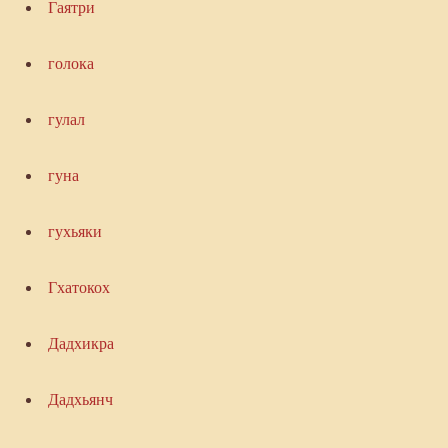
Гаятри
голока
гулал
гуна
гухьяки
Гхатокох
Дадхикра
Дадхьянч