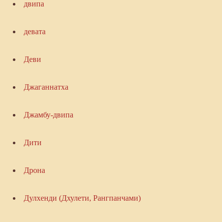
двипа
девата
Деви
Джаганнатха
Джамбу-двипа
Дити
Дрона
Дулхенди (Дхулети, Рангпанчами)