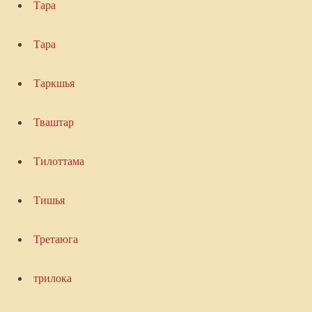
Тара
Тара
Таркшья
Тваштар
Тилоттама
Тишья
Третаюга
трилока