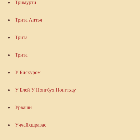
Тримурти
Трита Аптья
Трита
Трита
У Бискуром
У Блей У Нонгбух Нонгтхау
Урваши
Уччайхшравас