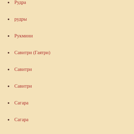
Рудра
рудры
Рукмини
Савитри (Гаятри)
Савитри
Савитри
Сагара
Сагара