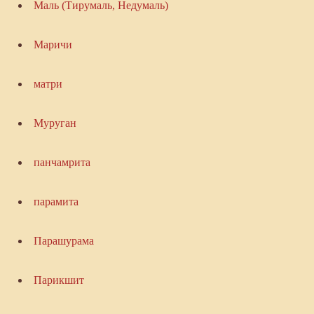
Маль (Тирумаль, Недумаль)
Маричи
матри
Муруган
панчамрита
парамита
Парашурама
Парикшит