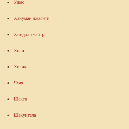
Ушас
Хануман джаянти
Хиндоли чайтр
Холи
Холика
Чхая
Шакти
Шакунтала