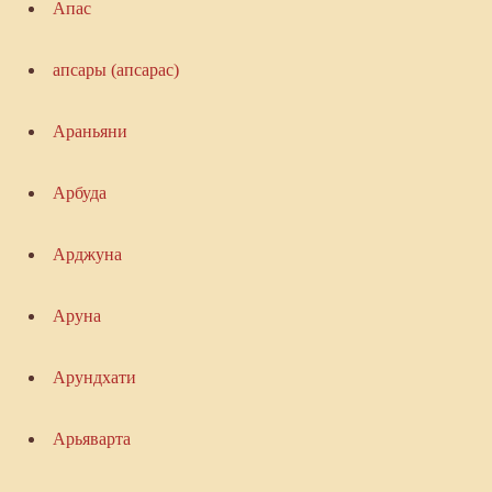
Апас
апсары (апсарас)
Араньяни
Арбуда
Арджуна
Аруна
Арундхати
Арьяварта