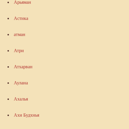
Арьяман
Астика
атман
Атри
Атхарван
Аулана
Ахалья
Ахи Будхнья