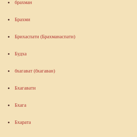
брахман
Брахми
Брихаспати (Брахманаспати)
Будха
бхагават (бхагаван)
Бхагавати
Бхага
Бхарата