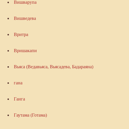
Вишварупа
Вишведева
Вритра
Вришакапи
Вьяса (Ведавьяса, Вьясадева, Бадараяна)
гана
Ганга
Гаутама (Готама)