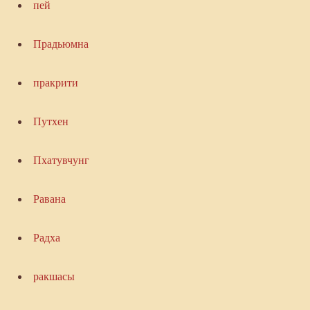
пей
Прадьюмна
пракрити
Путхен
Пхатувчунг
Равана
Радха
ракшасы