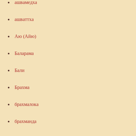
ашвамедха
ашваттха
Аю (Айю)
Баларама
Бали
Брахма
брахмалока
брахманда