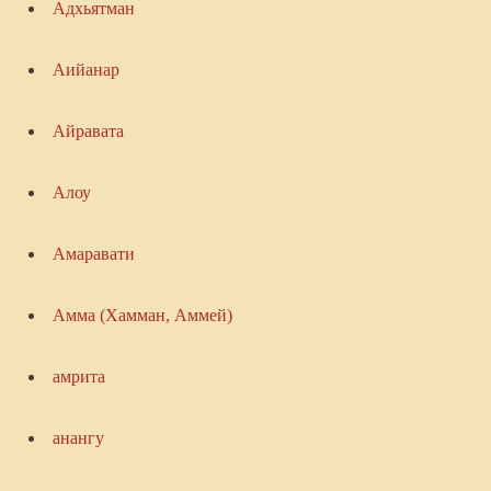
Адхьятман
Аийанар
Айравата
Алоу
Амаравати
Амма (Хамман, Аммей)
амрита
анангу