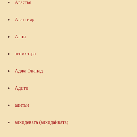
Агастья
Агаттияр
Агни
агнихотра
Аджа Экапад
Адити
адитьи
адхидевата (адхидайвата)