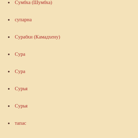
Сумбха (Шумбха)
супарна
Сурабхи (Камадхену)
Сура
Сура
Сурья
Сурья
тапас