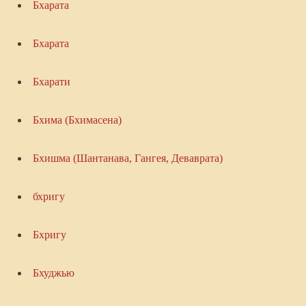
Бхарата
Бхарата
Бхарати
Бхима (Бхимасена)
Бхишма (Шантанава, Гангея, Деваврата)
бхригу
Бхригу
Бхуджью