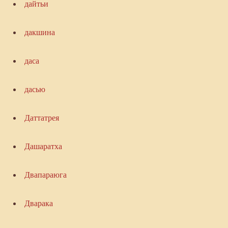
дайтьи
дакшина
даса
дасью
Даттатрея
Дашаратха
Двапараюга
Дварака