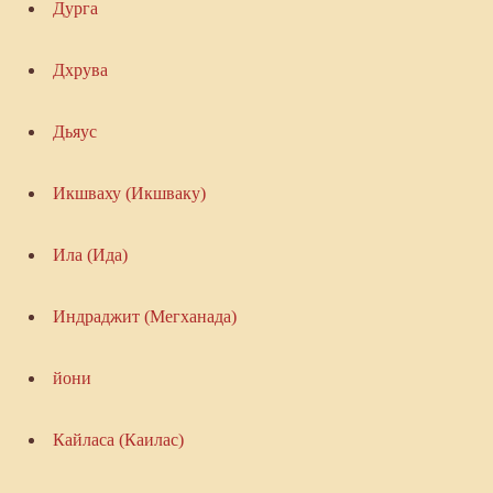
Дурга
Дхрува
Дьяус
Икшваху (Икшваку)
Ила (Ида)
Индраджит (Мегханада)
йони
Кайласа (Каилас)