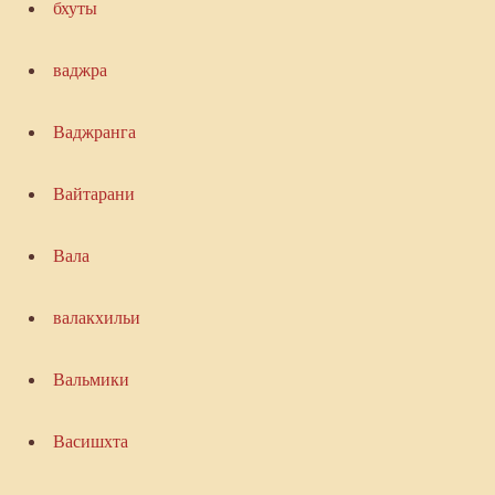
бхуты
ваджра
Ваджранга
Вайтарани
Вала
валакхильи
Вальмики
Васишхта