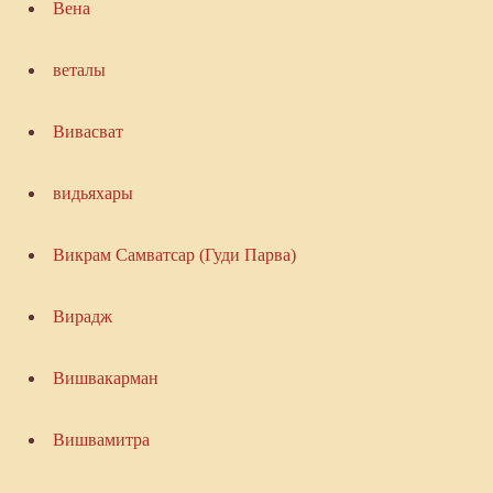
Вена
веталы
Вивасват
видьяхары
Викрам Самватсар (Гуди Парва)
Вирадж
Вишвакарман
Вишвамитра