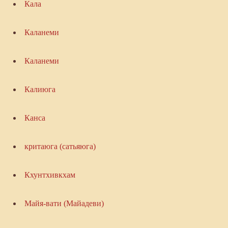
Кала
Каланеми
Каланеми
Калиюга
Канса
критаюга (сатьяюга)
Кхунтхивкхам
Майя-вати (Майадеви)