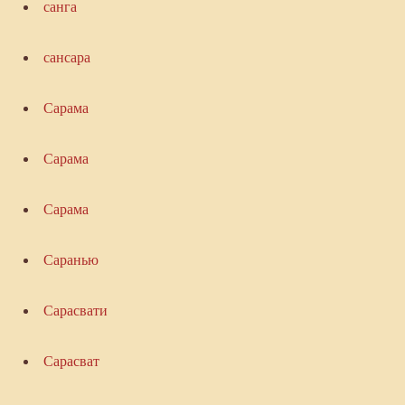
санга
сансара
Сарама
Сарама
Сарама
Саранью
Сарасвати
Сарасват