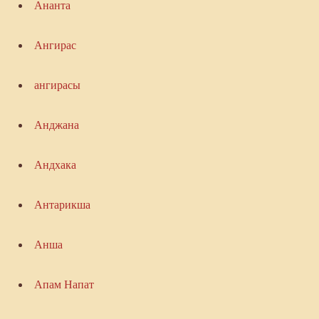
Ананта
Ангирас
ангирасы
Анджана
Андхака
Антарикша
Анша
Апам Напат