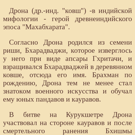
Дрона (др.-инд. "ковш") -в индийской
мифологии - герой древнеиндийского
эпоса "Махабхарата".
Согласно Дрона родился из семени
риши, Бхарадваджи, которое изверглось
у него при виде апсары Гхритачи, и
взращивался Бхарадваджей в деревянном
ковше, отсюда его имя. Брахман по
рождению, Дрона тем не менее стал
знатоком военного искусства и обучал
ему юных пандавов и кауравов.
В битве на Курукшетре Дрона
участвовал на стороне кауравов и после
смертельного ранения Бхишмы