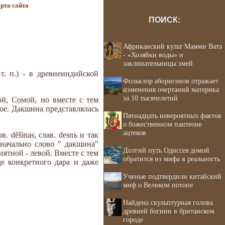
рта сайта
ПОИСК:
Африканский культ Мамми Вата
- «Хозяйки воды» и
заклинательницы змей
т. п.) - в древнеиндийской
Фольклор аборигенов отражает
изменения очертаний материка
за 10 тысячелетий
й, Сомой, но вместе с тем
ное. Дакшина представлялась
Пятнадцать невероятных фактов
о божественном пантеоне
ацтеков
 dẽšinas, слав. desnъ и так
воначально слово " дакшина"
Долгий путь Одиссея домой
ятной - левой. Вместе с тем
обратится из мифа в реальность
е конкретного дара и даже
Ученые подтвердили китайский
миф о Великом потопе
Найдена скульптурная голова
древней богини в британском
городе