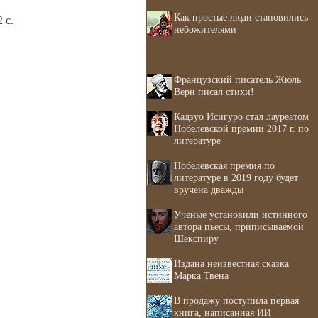
Как простые люди становились
 с.
небожителями
Французский писатель Жюль
Верн писал стихи!
Кадзуо Исигуро стал лауреатом
Нобелевской премии 2017 г. по
литературе
Нобелевская премия по
литературе в 2019 году будет
вручена дважды
Ученые установили истинного
автора пьесы, приписываемой
Шекспиру
Издана неизвестная сказка
Марка Твена
В продажу поступила первая
книга, написанная ИИ