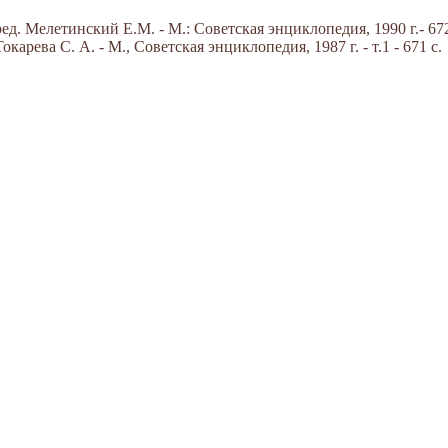
д. Мелетинский Е.М. - М.: Советская энциклопедия, 1990 г.- 672
арева С. А. - М., Советская энциклопедия, 1987 г. - т.1 - 671 с.