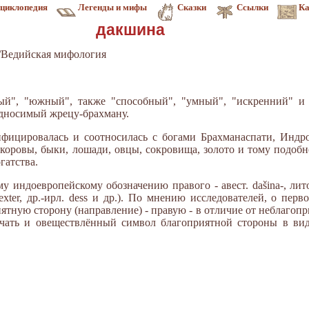
циклопедия
Легенды и мифы
Сказки
Ссылки
Ка
дакшина
/Ведийская мифология
авый", "южный", также "способный", "умный", "искренний" и 
односимый жрецу-брахману.
фицировалась и соотносилась с богами Брахманаспати, Индро
 коровы, быки, лошади, овцы, сокровища, золото и тому подоб
гатства.
 индоевропейскому обозначению правого - авест. dašina-, литов.
 dexter, др.-ирл. dess и др.). По мнению исследователей, о пер
тную сторону (направление) - правую - в отличие от неблагопри
ачать и овеществлённый символ благоприятной стороны в вид