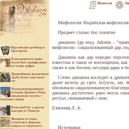
Новости
Эн
Мифология: Индийская мифология
Предмет статьи: бог, понятие
дакшина (др.-инд. daksina - "пр
мифологии - сакрализованный дар, п
Королевская гробница в
Притлвелле
Дакшина как дар нередко персони
В письменности инков
известны и такие ее воплощения, как
могли быть зашифрованы
не только цифры
также и как богиня, несущая дары и бо
Древнейшему колодезному
Слово дакшина восходит к древнему
срубу более семи тысяч
лет
далее вплоть до греч. δεξιτεος, лат.
обозначало сакрализованную благоприя
Недокументированную
историю Древнего Рима
дакшина достаточно рано могла озн
предложили изучать с
ритуал, связываемый с ним.
помощью свинца
Кельтский бог и другие
Елисеева Л. А.
находки из Уимпола
Женщина из семьи
египетского фараона
умерла от сердечного
Источники: