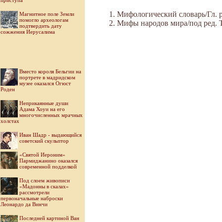
приступа
Мифологический словарь/Гл. ре
Магнитное поле Земли
помогло археологам
Мифы народов мира/под ред. Ток
подтвердить дату
сожжения Иерусалима
Вместо короля Бельгии на
портрете в мадридском
музее оказался Огюст
Роден
Неприкаянные души
Адама Хоуи на его
многочисленных мрачных
холстах
Иван Шадр - выдающийся
советский скульптор
«Святой Иероним»
Пармиджанино оказался
современной подделкой
Под слоем живописи
«Мадонны в скалах»
рассмотрели
первоначальные наброски
Леонардо да Винчи
Последней картиной Ван