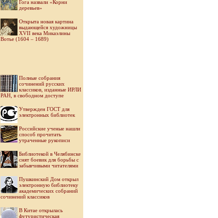
Гога назвали «Корни
деревьев»
Открыта новая картина
выдающейся художницы
XVII века Микаэлины
Вотье (1604 – 1689)
Полные собрания
сочинений русских
классиков, изданные ИРЛИ
РАН, в свободном доступе
Утвержден ГОСТ для
электронных библиотек
Российские ученые нашли
способ прочитать
утраченные рукописи
Библиотекой в Челябинске
снят боевик для борьбы с
забывчивыми читателями
Пушкинский Дом открыл
электронную библиотеку
академических собраний
сочинений классиков
В Китае открылась
футуристическая