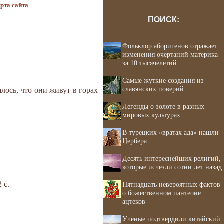
рта сайта
ПОИСК:
Фольклор аборигенов отражает
изменения очертаний материка
за 10 тысячелетий
Самые жуткие создания из
славянских поверий
лось, что они живут в горах
Легенды о золоте в разных
мировых культурах
В турецких «вратах ада» нашли
Цербера
Десять интереснейших религий,
которые исчезли сотни лет назад
 с.
Пятнадцать невероятных фактов
о божественном пантеоне
ацтеков
Ученые подтвердили китайский