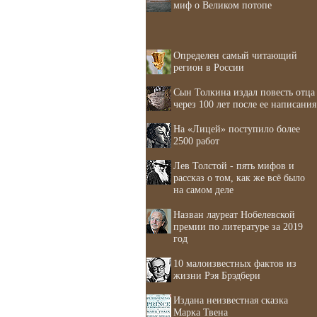
миф о Великом потопе
Определен самый читающий
регион в России
Сын Толкина издал повесть отца
через 100 лет после ее написания
На «Лицей» поступило более
2500 работ
Лев Толстой - пять мифов и
рассказ о том, как же всё было
на самом деле
Назван лауреат Нобелевской
премии по литературе за 2019
год
10 малоизвестных фактов из
жизни Рэя Брэдбери
Издана неизвестная сказка
Марка Твена