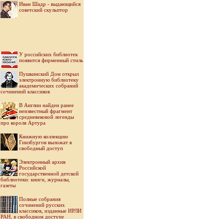
Иван Шадр - выдающийся
советский скульптор
У российских библиотек
появится фирменный стиль
Пушкинский Дом открыл
электронную библиотеку
академических собраний
сочинений классиков
В Англии найден ранее
неизвестный фрагмент
средневековой легенды
про короля Артура
Книжную коллекцию
Гинзбургов выложат в
свободный доступ
Электронный архив
Российской
государственной детской
библиотеки: книги, журналы,
газеты
Полные собрания
сочинений русских
классиков, изданные ИРЛИ
РАН, в свободном доступе