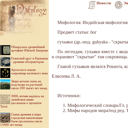
Новости
Эн
Мифология: Индийская мифология/
Предмет статьи: бог
гухьяки (др.-инд. guhyaka - "скрыт
Обнаружен древнейший
артефакт Южной Америки
По легендам, гухьяки вместе с якш
и охраняют "скрытые" там сокровища.
Гозекский круг в Германии
- древняя обсерватория
Главой гухьяков являлся Реванта, 
Археологи нашли
сокровища железного века
Елисеева Л. А.
Люди начали спать на
подстилке из растений
около 200 тысяч лет назад
Источники:
3000-летняя надпись на
лувийском языке
рассказала о прошлом
Мифологический словарь/Гл. ре
Трои
Мифы народов мира/под ред. Ток
Самая древняя в мире
городская канализация
была проложена около
11800 лет назад