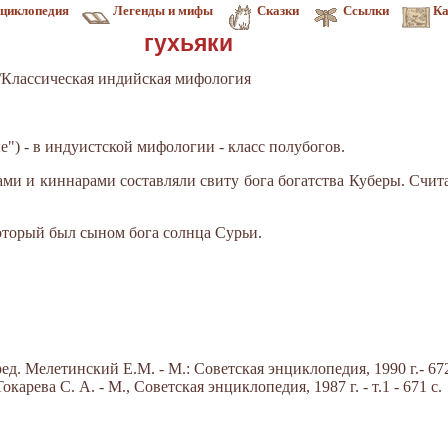
циклопедия
Легенды и мифы
Сказки
Ссылки
Ка
гухьяки
Классическая индийская мифология
ые") - в индуистской мифологии - класс полубогов.
ами и киннарами составляли свиту бога богатства Куберы. Счита
который был сыном бога солнца Сурьи.
д. Мелетинский Е.М. - М.: Советская энциклопедия, 1990 г.- 672
арева С. А. - М., Советская энциклопедия, 1987 г. - т.1 - 671 с.