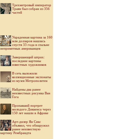
Трехметровый император
Траян был собран из 356
частей
Украденная картина за 160
млн долларов нашлась
спустя 33 года в спальне
неприметных американцев
Завершающий штрих:
последние картины
известных художников
В сеть выложили
коллекционные экспонаты
из музея Метрополитен
Найдены два ранее
неизвестных рисунка Ван
Гога
Пропавший портрет
молодого Диккенса через
150 лет нашли в Африке
Арт-дилер Ян Сикс
объявил, что обнаружил
ранее неизвестную
картину Рембрандта