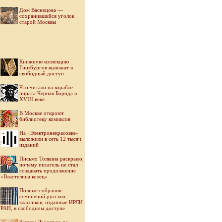
Дом Васнецова —
сохранившийся уголок
старой Москвы
Книжную коллекцию
Гинзбургов выложат в
свободный доступ
Что читали на корабле
пирата Черная Борода в
XVIII веке
В Москве откроют
библиотеку комиксов
На «Электронекрасовке»
выложили в сеть 12 тысяч
изданий
Письмо Толкина раскрыло,
почему писатель не стал
создавать продолжение
«Властелина колец»
Полные собрания
сочинений русских
классиков, изданные ИРЛИ
РАН, в свободном доступе