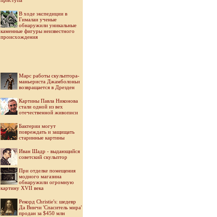
приступа
В ходе экспедиции в
Гималаи ученые
обнаружили уникальные
каменные фигуры неизвестного
происхождения
Марс работы скульптора-
маньериста Джамболоньи
возвращается в Дрезден
Картины Павла Никонова
стали одной из вех
отечественной живописи
Бактерии могут
повреждать и защищать
старинные картины
Иван Шадр - выдающийся
советский скульптор
При отделке помещения
модного магазина
обнаружили огромную
картину XVII века
Рекорд Christie's: шедевр
Да Винчи 'Спаситель мира'
продан за $450 млн