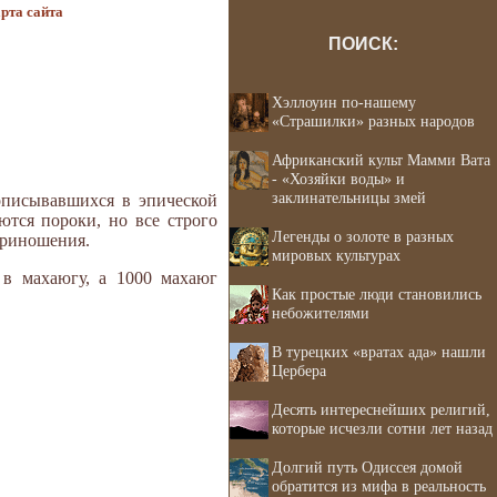
рта сайта
ПОИСК:
Хэллоуин по-нашему
«Страшилки» разных народов
Африканский культ Мамми Вата
- «Хозяйки воды» и
заклинательницы змей
 описывавшихся в эпической
ются пороки, но все строго
Легенды о золоте в разных
приношения.
мировых культурах
 в махаюгу, а 1000 махаюг
Как простые люди становились
небожителями
В турецких «вратах ада» нашли
Цербера
Десять интереснейших религий,
которые исчезли сотни лет назад
Долгий путь Одиссея домой
обратится из мифа в реальность