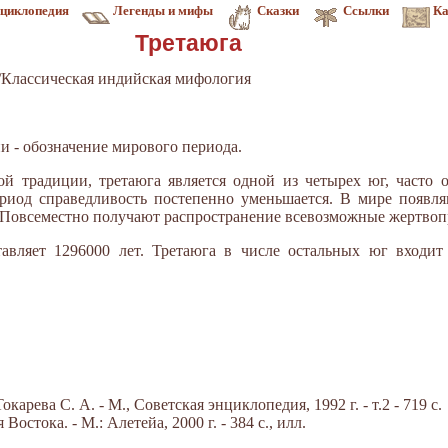
циклопедия
Легенды и мифы
Сказки
Ссылки
Ка
Третаюга
Классическая индийская мифология
и - обозначение мирового периода.
ой традиции, третаюга является одной из четырех юг, часто
период справедливость постепенно уменьшается. В мире появля
 Повсеместно получают распространение всевозможные жертво
авляет 1296000 лет. Третаюга в числе остальных юг входит
арева С. А. - М., Советская энциклопедия, 1992 г. - т.2 - 719 с.
стока. - М.: Алетейа, 2000 г. - 384 с., илл.