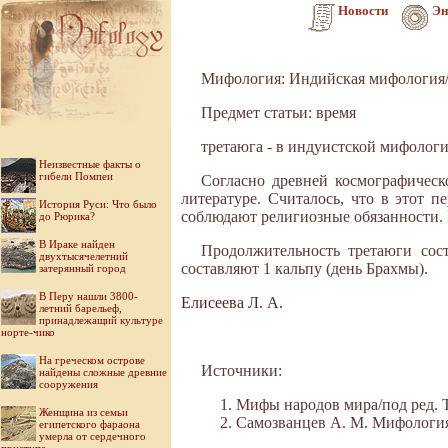
Новости
Эн
Мифология: Индийская мифология/
Предмет статьи: время
третаюга - в индуистской мифологи
Неизвестные факты о
гибели Помпеи
Согласно древней космографическ
литературе. Считалось, что в этот 
История Руси: Что было
соблюдают религиозные обязанности.
до Рюрика?
В Ираке найден
Продолжительность третаюги сост
двухтысячелетний
составляют 1 кальпу (день Брахмы).
затерянный город
В Перу нашли 3800-
Елисеева Л. А.
летний барельеф,
принадлежащий культуре
норте-чико
На греческом острове
Источники:
найдены сложные древние
сооружения
Мифы народов мира/под ред. Ток
Женщина из семьи
Самозванцев А. М. Мифология Во
египетского фараона
умерла от сердечного