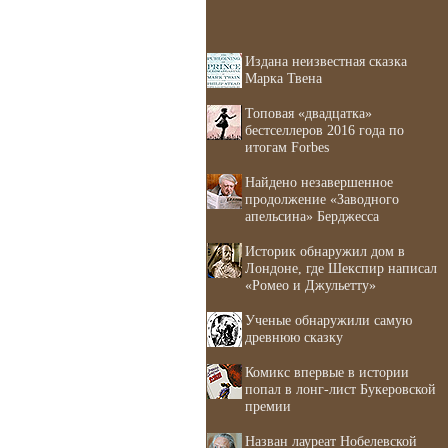
Издана неизвестная сказка
Марка Твена
Топовая «двадцатка»
бестселлеров 2016 года по
итогам Forbes
Найдено незавершенное
продолжение «Заводного
апельсина» Берджесса
Историк обнаружил дом в
Лондоне, где Шекспир написал
«Ромео и Джульетту»
Ученые обнаружили самую
древнюю сказку
Комикс впервые в истории
попал в лонг-лист Букеровской
премии
Назван лауреат Нобелевской