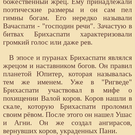
божественный жрец. Ему принадлежали
поэтические размеры и он сам пел
гимны богам. Его нередко называли
Вачаспати - "господин речи". Зачастую в
битвах Брихаспати характеризовали
громкий голос или даже рев.
В эпосе и пуранах Брихаспати являлся
жрецом и наставником богов. Он правил
планетой Юпитер, которая называлась
тем же именем. Уже в "Ригведе"
Брихаспати участвовал в мифе о
похищении Валой коров. Коров нашли в
скале, которую Брихаспати проломил
своим рёвом. После этого он нашел Ушас
и Агни. Он же создал ангирасов,
вернувших коров, украденных Пани.