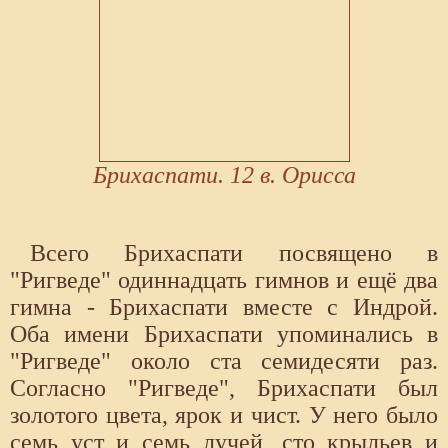
Брихаспати. 12 в. Орисса
Всего Брихаспати посвящено в
"Ригведе" одиннадцать гимнов и ещё два
гимна - Брихаспати вместе с Индрой.
Оба имени Брихаспати упоминались в
"Ригведе" около ста семидесяти раз.
Согласно "Ригведе", Брихаспати был
золотого цвета, ярок и чист. У него было
семь уст и семь лучей, сто крыльев и