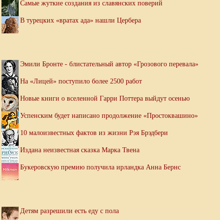
Самые жуткие создания из славянских поверий
В турецких «вратах ада» нашли Цербера
Эмили Бронте - блистательный автор «Грозового перевала»
На «Лицей» поступило более 2500 работ
Новые книги о вселенной Гарри Поттера выйдут осенью
Успенским будет написано продолжение «Простоквашино»
10 малоизвестных фактов из жизни Рэя Брэдбери
Издана неизвестная сказка Марка Твена
Букеровскую премию получила ирландка Анна Бернс
Детям разрешили есть еду с пола