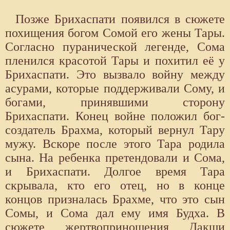
Позже Брихаспати появился в сюжете
похищения богом Сомой его жены Тары.
Согласно пуранической легенде, Сома
пленился красотой Тары и похитил её у
Брихаспати. Это вызвало войну между
асурами, которые поддерживали Сому, и
богами, принявшими сторону
Брихаспати. Конец войне положил бог-
создатель Брахма, который вернул Тару
мужу. Вскоре после этого Тара родила
сына. На ребенка претендовали и Сома,
и Брихаспати. Долгое время Тара
скрывала, кто его отец, но в конце
концов призналась Брахме, что это сын
Сомы, и Сома дал ему имя Будха. В
сюжете жертвоприношения Дакши