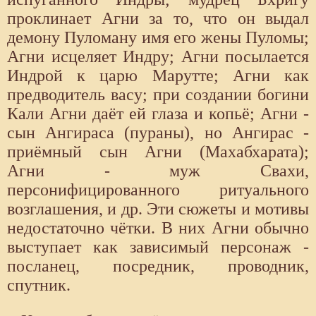
проклинает Агни за то, что он выдал
демону Пуломану имя его жены Пуломы;
Агни исцеляет Индру; Агни посылается
Индрой к царю Марутте; Агни как
предводитель васу; при создании богини
Кали Агни даёт ей глаза и копьё; Агни -
сын Ангираса (пураны), но Ангирас -
приёмный сын Агни (Махабхарата);
Агни - муж Свахи,
персонифицированного ритуального
возглашения, и др. Эти сюжеты и мотивы
недостаточно чётки. В них Агни обычно
выступает как зависимый персонаж -
посланец, посредник, проводник,
спутник.