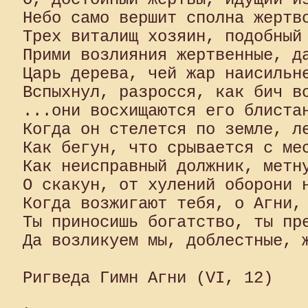
Небо само вершит сполна жертво
Трех виталищ хозяин, подобный 
Прими возлияния жертвенные, да
Царь дерева, чей жар наисильне
Вспыхнул, разросся, как бич во
...они восхищаются его блистан
Когда он стелется по земле, ле
Как бегун, что срывается с мес
Как неисправный должник, метну
О скакун, от хулений оборони н
Когда возжигают тебя, о Агни, 
Ты приносишь богатство, ты пре
Да возликуем мы, доблестные, ж