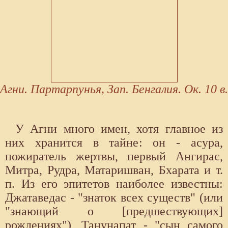
Агни. Партарпунья, Зап. Бенгалия. Ок. 10 в.
У Агни много имен, хотя главное из
них хранится в тайне: он - асура,
пожиратель жертвы, первый Ангирас,
Митра, Рудра, Матаришван, Бхарата и т.
п. Из его эпитетов наиболее известны:
Джатаведас - "знаток всех существ" (или
"знающий о [предшествующих]
рождениях"), Танунапат - "сын самого