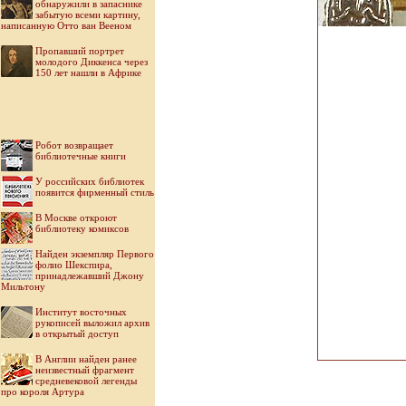
обнаружили в запаснике
забытую всеми картину,
написанную Отто ван Вееном
Пропавший портрет
молодого Диккенса через
150 лет нашли в Африке
Робот возвращает
библиотечные книги
У российских библиотек
появится фирменный стиль
В Москве откроют
библиотеку комиксов
Найден экземпляр Первого
фолио Шекспира,
принадлежавший Джону
Мильтону
Институт восточных
рукописей выложил архив
в открытый доступ
В Англии найден ранее
неизвестный фрагмент
средневековой легенды
про короля Артура