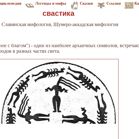
циклопедия
Легенды и мифы
Сказки
Ссылки
Ка
свастика
 Славянская мифология, Шумеро-аккадская мифология
анное с благом") - один из наиболее архаичных символов, встре
одов в разных частях света.