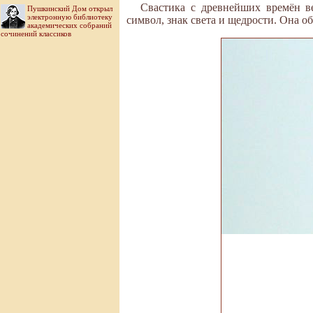
Свастика с древнейших времён ве
Пушкинский Дом открыл
электронную библиотеку
символ, знак света и щедрости. Она об
академических собраний
сочинений классиков