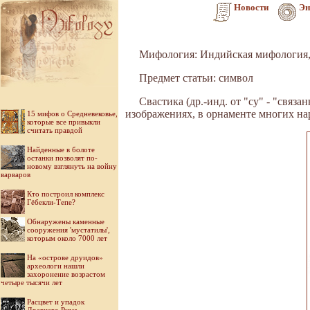
Новости
Эн
Мифология: Индийская мифология,
Предмет статьи: символ
Свастика (др.-инд. от "су" - "связ
изображениях, в орнаменте многих нар
15 мифов о Средневековье,
которые все привыкли
считать правдой
Найденные в болоте
останки позволят по-
новому взглянуть на войну
варваров
Кто построил комплекс
Гёбекли-Тепе?
Обнаружены каменные
сооружения 'мустатилы',
которым около 7000 лет
На «острове друидов»
археологи нашли
захоронение возрастом
четыре тысячи лет
Расцвет и упадок