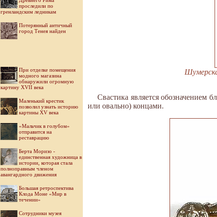
Древнего Рима
проследили по
гренландским ледникам
Потерянный античный
город Тенея найден
При отделке помещения
Шумерская
модного магазина
обнаружили огромную
картину XVII века
Свастика является обозначением бл
Маленький крестик
или овально) концами.
позволил узнать историю
картины XV века
«Мальчик в голубом»
отправится на
реставрацию
Берта Моризо -
единственная художница в
истории, которая стала
полноправным членом
авангардного движения
Большая ретроспектива
Клода Моне «Мир в
течении»
Cотрудники музея