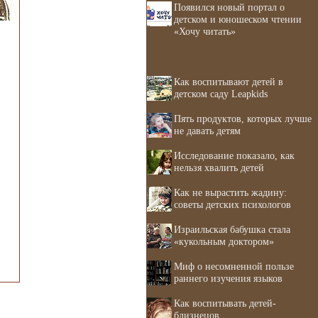
Появился новый портал о
детском и юношеском чтении
«Хочу читать»
Как воспитывают детей в
детском саду Leapkids
Пять продуктов, которых лучше
не давать детям
Исследование показало, как
нельзя хвалить детей
Как не вырастить жадину:
советы детских психологов
Израильская бабушка стала
«кукольным доктором»
Миф о несомненной пользе
раннего изучения языков
Как воспитывать детей-
близнецов