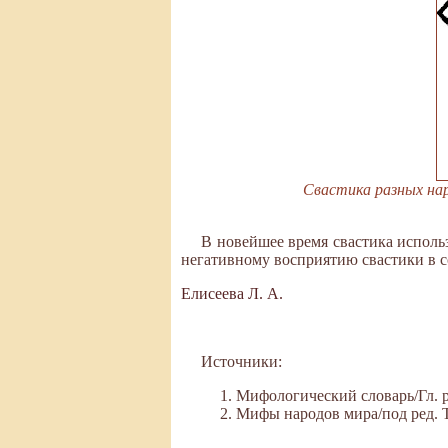
Свастика разных наро
В новейшее время свастика исполь
негативному восприятию свастики в 
Елисеева Л. А.
Источники:
Мифологический словарь/Гл. ре
Мифы народов мира/под ред. Ток