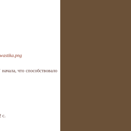
wastika.png
начала, что способствовало
 с.