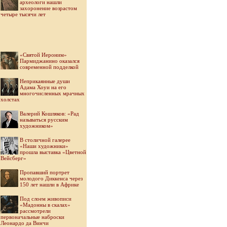
археологи нашли
захоронение возрастом
четыре тысячи лет
«Святой Иероним»
Пармиджанино оказался
современной подделкой
Неприкаянные души
Адама Хоуи на его
многочисленных мрачных
холстах
Валерий Кошляков: «Рад
называться русским
художником»
В столичной галерее
«Наши художники»
прошла выставка «Цветной
Вейсберг»
Пропавший портрет
молодого Диккенса через
150 лет нашли в Африке
Под слоем живописи
«Мадонны в скалах»
рассмотрели
первоначальные наброски
Леонардо да Винчи