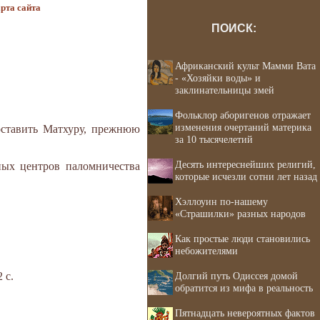
рта сайта
ПОИСК:
Африканский культ Мамми Вата
- «Хозяйки воды» и
заклинательницы змей
Фольклор аборигенов отражает
изменения очертаний материка
оставить Матхуру, прежнюю
за 10 тысячелетий
Десять интереснейших религий,
ных центров паломничества
которые исчезли сотни лет назад
Хэллоуин по-нашему
«Страшилки» разных народов
Как простые люди становились
небожителями
 с.
Долгий путь Одиссея домой
обратится из мифа в реальность
Пятнадцать невероятных фактов