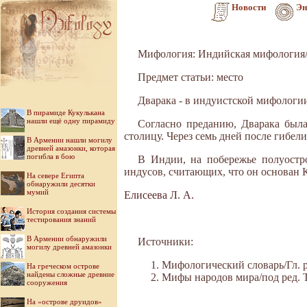
Новости
Эн
Мифология: Индийская мифология/
Предмет статьи: место
Дварака - в индуистской мифологи
В пирамиде Кукулькана
нашли ещё одну пирамиду
Согласно преданию, Дварака была
столицу. Через семь дней после гибе
В Армении нашли могилу
древней амазонки, которая
погибла в бою
В Индии, на побережье полуостро
индусов, считающих, что он основан
На севере Египта
обнаружили десятки
мумий
Елисеева Л. А.
История создания системы
тестирования знаний
В Армении обнаружили
Источники:
могилу древней амазонки
Мифологический словарь/Гл. ре
На греческом острове
найдены сложные древние
Мифы народов мира/под ред. Ток
сооружения
На «острове друидов»