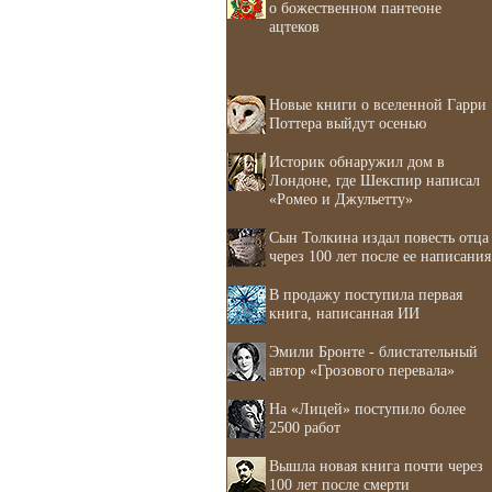
о божественном пантеоне
ацтеков
Новые книги о вселенной Гарри
Поттера выйдут осенью
Историк обнаружил дом в
Лондоне, где Шекспир написал
«Ромео и Джульетту»
Сын Толкина издал повесть отца
через 100 лет после ее написания
В продажу поступила первая
книга, написанная ИИ
Эмили Бронте - блистательный
автор «Грозового перевала»
На «Лицей» поступило более
2500 работ
Вышла новая книга почти через
100 лет после смерти