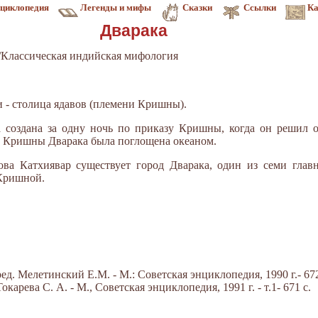
циклопедия
Легенды и мифы
Сказки
Ссылки
Ка
Дварака
Классическая индийская мифология
и - столица ядавов (племени Кришны).
 создана за одну ночь по приказу Кришны, когда он решил 
ли Кришны Дварака была поглощена океаном.
ва Катхиявар существует город Дварака, один из семи глав
 Кришной.
д. Мелетинский Е.М. - М.: Советская энциклопедия, 1990 г.- 672
арева С. А. - М., Советская энциклопедия, 1991 г. - т.1- 671 с.