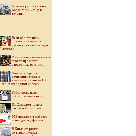
Большая ретроспектива
Клода Моне «Мир в
течении»
Великобритания не
позволила вывезти за
рубеж «Любовника леди
Чаттерли»
Российские ученые нашли
способ прочитать
утраченные рукописи
Полные собрания
сочинений русских
классиков, изданные ИРЛИ
РАН, в свободном доступе
Робот возвращает
библиотечные книги
На Северном полюсе
открыли библиотеку
РГБ предлагает выбрать
книги для оцифровки
В Китае открылась
футуристическая