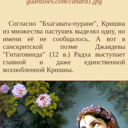
guardioes.com/candra1.jpg
Согласно "Бхагавата-пуране", Кришна
из множества пастушек выделял одну, но
имени её не сообщалось. А вот в
санскритской поэме Джаядевы
"Гитаговинда" (12 в.) Радха выступает
главной и даже единственной
возлюбленной Кришны.