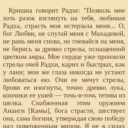
Кришна говорит Радхе: "Позволь мне
хоть разок взглянуть на тебя, любимая
Радха, страсть моя истерзала меня... О,
бог Любви, не спутай меня с Махадевой,
не рань меня снова, не гневайся на меня,
не берись за древко стрелы, оснащенной
цветком амры. Мое сердце уже пронзили
стрелы очей Радхи, карих и быстрых, как
у лани; мои же глаза никогда не устают
любоваться ею. Очи ее мечут стрелы,
брови ее изогнуты, точно древко лука,
кончики ее ушей — точь-в-точь тетива из
шелка. Снабженная этим оружием
Ананги [Камы], бога страсти, шествует
она, сама богиня, утверждая свою победу
над поверженным миром. Я не в силах