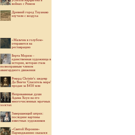
успехов Карфагена в
войнах с Римом
Древний город Тиуанако
изучили с воздуха
«Мальчик в голубом»
отправится на
реставрацию
Берта Моризо -
единственная художница в
истории, которая стала
полноправным членом
авангардного движения
Рекорд Christie's: шедевр
Да Винчи 'Спаситель мира'
продан за $450 млн
Неприкаянные души
Адама Хоуи на его
многочисленных мрачных
холстах
Завершающий штрих:
последние картины
известных художников
«Святой Иероним»
Пармиджанино оказался