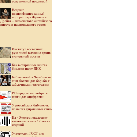
современной подделкой
Недавно
идентифицированный
портрет сэра Фрэнсиса
Дрейка – знаменитого английского
пирата и национального героя
Институт восточных
рукописей выложил архив
в открытый доступ
Как в старинных книгах
биологи ищут ДНК
Библиотекой в Челябинске
снят боевик для борьбы с
забывчивыми читателями
РГБ предлагает выбрать
книги для оцифровки
У российских библиотек
появится фирменный стиль
На «Электронекрасовке»
выложили в сеть 12 тысяч
изданий
Утвержден ГОСТ для