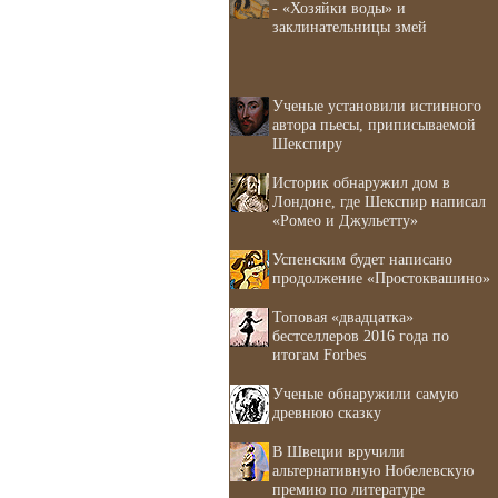
- «Хозяйки воды» и
заклинательницы змей
Ученые установили истинного
автора пьесы, приписываемой
Шекспиру
Историк обнаружил дом в
Лондоне, где Шекспир написал
«Ромео и Джульетту»
Успенским будет написано
продолжение «Простоквашино»
Топовая «двадцатка»
бестселлеров 2016 года по
итогам Forbes
Ученые обнаружили самую
древнюю сказку
В Швеции вручили
альтернативную Нобелевскую
премию по литературе