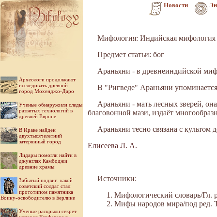
Новости
Эн
Мифология: Индийская мифология
Предмет статьи: бог
Араньяни - в древнеиндийской миф
Археологи продолжают
исследовать древний
В "Ригведе" Араньяни упоминается 
город Мохенджо-Даро
Араньяни - мать лесных зверей, она
Ученые обнаружили следы
развитых технологий в
благовонной мази, издаёт многообразн
древней Европе
Араньяни тесно связана с культом д
В Ираке найден
двухтысячелетний
затерянный город
Елисеева Л. А.
Лидары помогли найти в
джунглях Камбоджи
древние храмы
Источники:
Забытый подвиг: какой
советский солдат стал
прототипом памятника
Мифологический словарь/Гл. ре
Воину-освободителю в Берлине
Мифы народов мира/под ред. Ток
Ученые раскрыли секрет