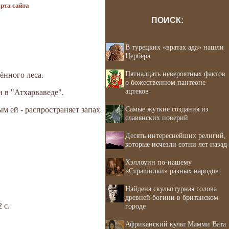
рта сайта
ПОИСК:
В турецких «вратах ада» нашли
Цербера
Пятнадцать невероятных фактов
ённого леса.
о божественном пантеоне
ацтеков
 в "Атхарваведе".
Самые жуткие создания из
ым ей - распространяет запах
славянских поверий
Десять интереснейших религий,
которые исчезли сотни лет назад
Хэллоуин по-нашему
«Страшилки» разных народов
Найдена скульптурная голова
древней богини в британском
 с.
городе
Африканский культ Мамми Вата