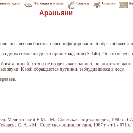
циклопедия
Легенды и мифы
Сказки
Ссылки
Ка
Араньяни
ологии - лесная богиня, персонифицированный образ обожествл
в одном гимне позднего происхождения (X 146). Она отмечена и
 богата пищей, хотя и не возделывает пашню, по эпитетам, данн
ые звуки. К ней обращаются путники, заблудившиеся в лесу.
еревьев.
д. Мелетинский Е.М. - М.: Советская энциклопедия, 1990 г.- 672
арева С. А. - М., Советская энциклопедия, 1987 г. - т.1 - 671 с.