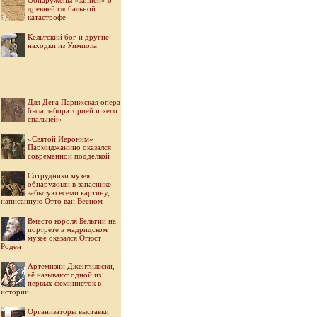
Обнаружены «записи» о
древней глобальной
катастрофе
Кельтский бог и другие
находки из Уимпола
Для Дега Парижская опера
была лабораторией и «его
спальней»
«Святой Иероним»
Пармиджанино оказался
современной подделкой
Cотрудники музея
обнаружили в запаснике
забытую всеми картину,
написанную Отто ван Вееном
Вместо короля Бельгии на
портрете в мадридском
музее оказался Огюст
Роден
Артемизии Джентилески,
её называют одной из
первых феминисток в
истории
Организаторы выставки