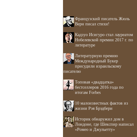
Французский писатель Жюль
Верн писал стихи!
Кадзуо Исигуро стал лауреатом
Нобелевской премии 2017 г. по
литературе
Литературную премию
Международный Букер
присудили израильскому
писателю
Топовая «двадцатка»
бестселлеров 2016 года по
итогам Forbes
10 малоизвестных фактов из
жизни Рэя Брэдбери
Историк обнаружил дом в
Лондоне, где Шекспир написал
«Ромео и Джульетту»