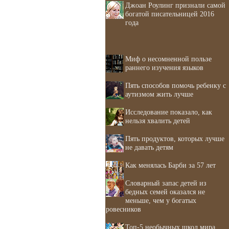
Джоан Роулинг признали самой
богатой писательницей 2016
года
Миф о несомненной пользе
раннего изучения языков
Пять способов помочь ребенку с
аутизмом жить лучше
Исследование показало, как
нельзя хвалить детей
Пять продуктов, которых лучше
не давать детям
Как менялась Барби за 57 лет
Словарный запас детей из
бедных семей оказался не
меньше, чем у богатых
ровесников
Топ-5 необычных школ мира