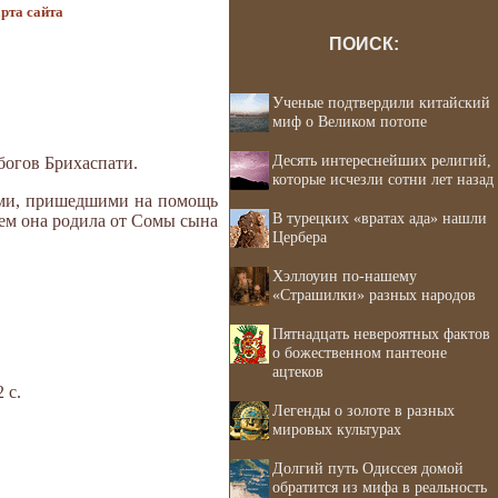
рта сайта
ПОИСК:
Ученые подтвердили китайский
миф о Великом потопе
Десять интереснейших религий,
 богов Брихаспати.
которые исчезли сотни лет назад
гами, пришедшими на помощь
В турецких «вратах ада» нашли
нем она родила от Сомы сына
Цербера
Хэллоуин по-нашему
«Страшилки» разных народов
Пятнадцать невероятных фактов
о божественном пантеоне
ацтеков
 с.
Легенды о золоте в разных
мировых культурах
Долгий путь Одиссея домой
обратится из мифа в реальность