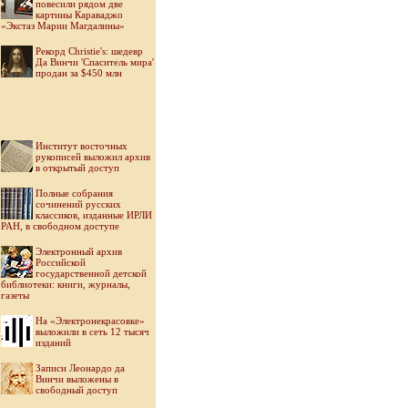
повесили рядом две
картины Караваджо
«Экстаз Марии Магдалины»
Рекорд Christie's: шедевр
Да Винчи 'Спаситель мира'
продан за $450 млн
Институт восточных
рукописей выложил архив
в открытый доступ
Полные собрания
сочинений русских
классиков, изданные ИРЛИ
РАН, в свободном доступе
Электронный архив
Российской
государственной детской
библиотеки: книги, журналы,
газеты
На «Электронекрасовке»
выложили в сеть 12 тысяч
изданий
Записи Леонардо да
Винчи выложены в
свободный доступ