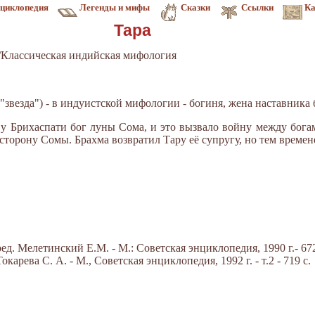
циклопедия
Легенды и мифы
Сказки
Ссылки
Ка
Тара
Классическая индийская мифология
д. "звезда") - в индуистской мифологии - богиня, жена наставника
 у Брихаспати бог луны Сома, и это вызвало войну между бо
сторону Сомы. Брахма возвратил Тару её супругу, но тем време
д. Мелетинский Е.М. - М.: Советская энциклопедия, 1990 г.- 672
арева С. А. - М., Советская энциклопедия, 1992 г. - т.2 - 719 с.