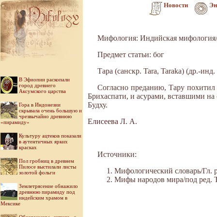
Новости
Эн
Мифология: Индийская мифология/
Предмет статьи: бог
Тара (санскр. Tara, Taraka) (др.-ин
В Эфиопии раскопали
город древнего
Согласно преданию, Тару похитил
Аксумского царства
Брихаспати, и асурами, вставшими на 
Будху.
Гора в Индонезии
скрывала очень большую и
чрезвычайно древнюю
Елисеева Л. А.
«пирамиду»
Культуру ацтеков показали
в аутентичных ярких
красках
Источники:
Пол гробниц в древнем
Пилосе выстилали листы
Мифологический словарь/Гл. ре
золотой фольги
Мифы народов мира/под ред. Ток
Землетрясение обнажило
древнюю пирамиду под
индейским храмом в
Мексике